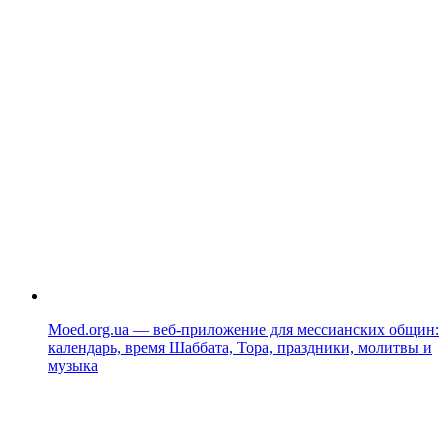
Moed.org.ua — веб-приложение для мессианских общин:
календарь, время Шаббата, Тора, праздники, молитвы и
музыка