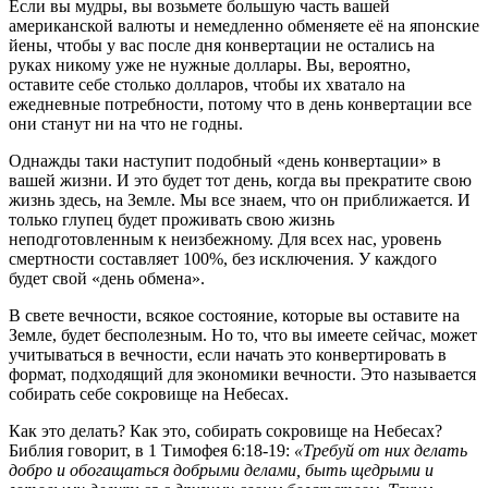
Если вы мудры, вы возьмете большую часть вашей
американской валюты и немедленно обменяете её на японские
йены, чтобы у вас после дня конвертации не остались на
руках никому уже не нужные доллары. Вы, вероятно,
оставите себе столько долларов, чтобы их хватало на
ежедневные потребности, потому что в день конвертации все
они станут ни на что не годны.
Однажды таки наступит подобный «день конвертации» в
вашей жизни. И это будет тот день, когда вы прекратите свою
жизнь здесь, на Земле. Мы все знаем, что он приближается. И
только глупец будет проживать свою жизнь
неподготовленным к неизбежному. Для всех нас, уровень
смертности составляет 100%, без исключения. У каждого
будет свой «день обмена».
В свете вечности, всякое состояние, которые вы оставите на
Земле, будет бесполезным. Но то, что вы имеете сейчас, может
учитываться в вечности, если начать это конвертировать в
формат, подходящий для экономики вечности. Это называется
собирать себе сокровище на Небесах.
Как это делать? Как это, собирать сокровище на Небесах?
Библия говорит, в 1 Тимофея 6:18-19:
«Требуй от них делать
добро и обогащаться добрыми делами, быть щедрыми и