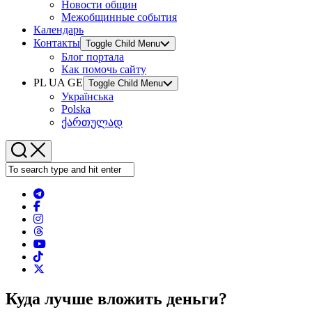
Новости общин
Межобщинные события
Календарь
Контакты
Toggle Child Menu
Блог портала
Как помочь сайту
PL UA GE
Toggle Child Menu
Українська
Polska
ქართულად
Куда лучше вложить деньги?