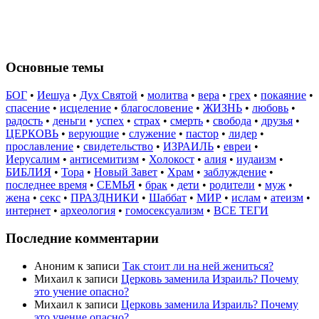
Основные темы
БОГ
•
Иешуа
•
Дух Святой
•
молитва
•
вера
•
грех
•
покаяние
•
спасение
•
исцеление
•
благословение
•
ЖИЗНЬ
•
любовь
•
радость
•
деньги
•
успех
•
страх
•
смерть
•
свобода
•
друзья
•
ЦЕРКОВЬ
•
верующие
•
служение
•
пастор
•
лидер
•
прославление
•
свидетельство
•
ИЗРАИЛЬ
•
евреи
•
Иерусалим
•
антисемитизм
•
Холокост
•
алия
•
иудаизм
•
БИБЛИЯ
•
Тора
•
Новый Завет
•
Храм
•
заблуждение
•
последнее время
•
СЕМЬЯ
•
брак
•
дети
•
родители
•
муж
•
жена
•
секс
•
ПРАЗДНИКИ
•
Шаббат
•
МИР
•
ислам
•
атеизм
•
интернет
•
археология
•
гомосексуализм
•
ВСЕ ТЕГИ
Последние комментарии
Аноним
к записи
Так стоит ли на ней жениться?
Михаил
к записи
Церковь заменила Израиль? Почему
это учение опасно?
Михаил
к записи
Церковь заменила Израиль? Почему
это учение опасно?