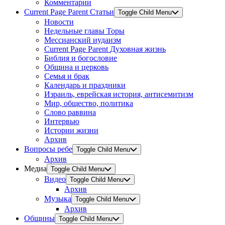
Комментарии
Current Page Parent
Статьи
Toggle Child Menu
Новости
Недельные главы Торы
Мессианский иудаизм
Current Page Parent
Духовная жизнь
Библия и богословие
Община и церковь
Семья и брак
Календарь и праздники
Израиль, еврейская история, антисемитизм
Мир, общество, политика
Слово раввина
Интервью
Истории жизни
Архив
Вопросы ребе
Toggle Child Menu
Архив
Медиа
Toggle Child Menu
Видео
Toggle Child Menu
Архив
Музыка
Toggle Child Menu
Архив
Общины
Toggle Child Menu