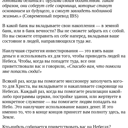
готовыми делиться с другими своим богатством. Таким
образом, они соберут себе сокровища, которые станут
основанием их будущего, и смогут завладеть подлинной
жизнью.»
(Современный перевод IBS)
В какой банк вы вкладываете свои накопления — в земной
банк, или в банк вечности? Вы не сможете забрать их с собой.
Но вы сможете отправить их себе наперед, вкладывая ваше
состояние в людей, направляющихся туда же.
Наилучшая стратегия инвестирования — это взять ваши
деньги и использовать их для того, чтобы приводить людей на
Небеса. Чтобы, когда вы попадете туда, все они
приветствовали вас и говорили,
«Спасибо вам, что помогли
мне попасть сюда!»
Всякий раз, когда вы помогаете миссионеру заполучить кого-
то для Христа, вы вкладываете и накапливаете сокровище на
Небесах. Каждый раз, когда вы помогаете реализации какой-
либо программы церкви, постройке здания, или жертвуете в
конкретное служение — вы помогаете людям попадать на
Небо. Это наилучшее использование ваших денег. И это
именно то, что в конце концов принесет вам полноту здесь, на
Земле.
Кто-нибудь собирается приветствовать вас на Небесах?