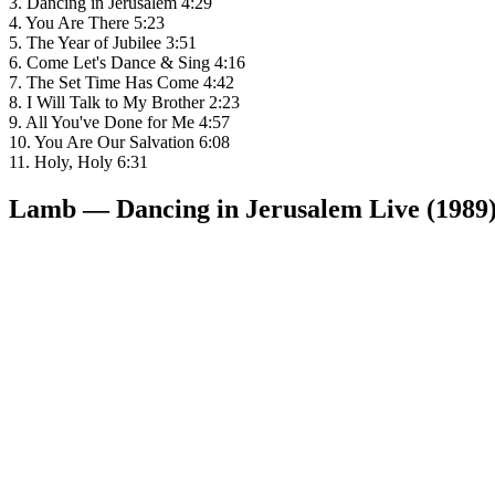
3. Dancing in Jerusalem 4:29
4. You Are There 5:23
5. The Year of Jubilee 3:51
6. Come Let's Dance & Sing 4:16
7. The Set Time Has Come 4:42
8. I Will Talk to My Brother 2:23
9. All You've Done for Me 4:57
10. You Are Our Salvation 6:08
11. Holy, Holy 6:31
Lamb — Dancing in Jerusalem Live (1989