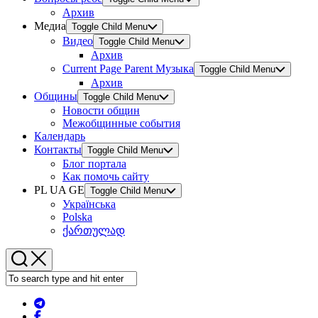
Архив
Медиа
Toggle Child Menu
Видео
Toggle Child Menu
Архив
Current Page Parent
Музыка
Toggle Child Menu
Архив
Общины
Toggle Child Menu
Новости общин
Межобщинные события
Календарь
Контакты
Toggle Child Menu
Блог портала
Как помочь сайту
PL UA GE
Toggle Child Menu
Українська
Polska
ქართულად