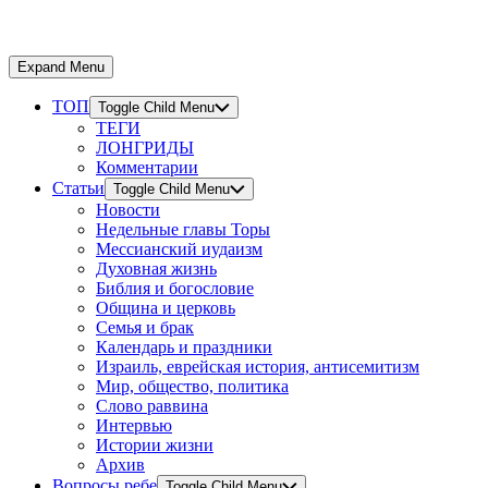
Expand Menu
ТОП
Toggle Child Menu
ТЕГИ
ЛОНГРИДЫ
Комментарии
Статьи
Toggle Child Menu
Новости
Недельные главы Торы
Мессианский иудаизм
Духовная жизнь
Библия и богословие
Община и церковь
Семья и брак
Календарь и праздники
Израиль, еврейская история, антисемитизм
Мир, общество, политика
Слово раввина
Интервью
Истории жизни
Архив
Вопросы ребе
Toggle Child Menu