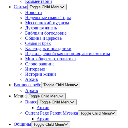
Комментарии
Статьи
Toggle Child Menu
Новости
Недельные главы Торы
Мессианский иудаизм
Духовная жизнь
Библия и богословие
Община и церковь
Семья и брак
Календарь и праздники
Израиль, еврейская история, антисемитизм
Мир, общество, политика
Слово раввина
Интервью
Истории жизни
Архив
Вопросы ребе
Toggle Child Menu
Архив
Медиа
Toggle Child Menu
Видео
Toggle Child Menu
Архив
Current Page Parent
Музыка
Toggle Child Menu
Архив
Общины
Toggle Child Menu