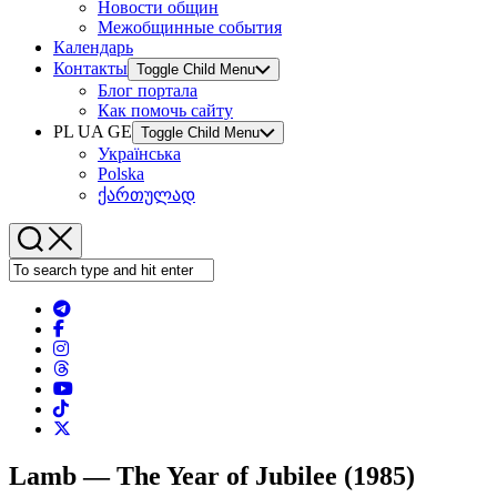
Новости общин
Межобщинные события
Календарь
Контакты
Toggle Child Menu
Блог портала
Как помочь сайту
PL UA GE
Toggle Child Menu
Українська
Polska
ქართულად
Lamb — The Year of Jubilee (1985)