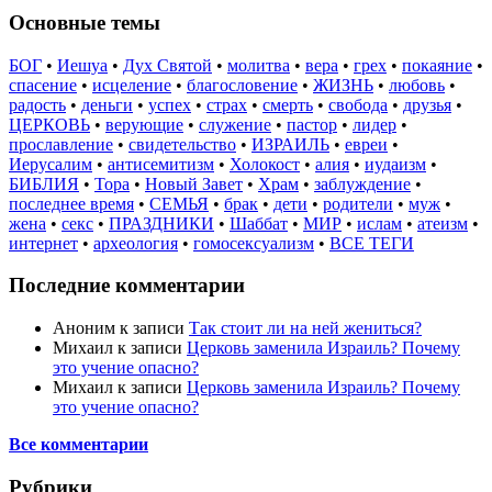
Основные темы
БОГ
•
Иешуа
•
Дух Святой
•
молитва
•
вера
•
грех
•
покаяние
•
спасение
•
исцеление
•
благословение
•
ЖИЗНЬ
•
любовь
•
радость
•
деньги
•
успех
•
страх
•
смерть
•
свобода
•
друзья
•
ЦЕРКОВЬ
•
верующие
•
служение
•
пастор
•
лидер
•
прославление
•
свидетельство
•
ИЗРАИЛЬ
•
евреи
•
Иерусалим
•
антисемитизм
•
Холокост
•
алия
•
иудаизм
•
БИБЛИЯ
•
Тора
•
Новый Завет
•
Храм
•
заблуждение
•
последнее время
•
СЕМЬЯ
•
брак
•
дети
•
родители
•
муж
•
жена
•
секс
•
ПРАЗДНИКИ
•
Шаббат
•
МИР
•
ислам
•
атеизм
•
интернет
•
археология
•
гомосексуализм
•
ВСЕ ТЕГИ
Последние комментарии
Аноним
к записи
Так стоит ли на ней жениться?
Михаил
к записи
Церковь заменила Израиль? Почему
это учение опасно?
Михаил
к записи
Церковь заменила Израиль? Почему
это учение опасно?
Все комментарии
Рубрики