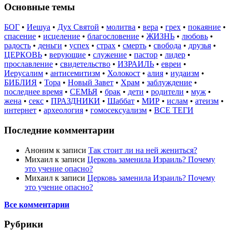
Основные темы
БОГ
•
Иешуа
•
Дух Святой
•
молитва
•
вера
•
грех
•
покаяние
•
спасение
•
исцеление
•
благословение
•
ЖИЗНЬ
•
любовь
•
радость
•
деньги
•
успех
•
страх
•
смерть
•
свобода
•
друзья
•
ЦЕРКОВЬ
•
верующие
•
служение
•
пастор
•
лидер
•
прославление
•
свидетельство
•
ИЗРАИЛЬ
•
евреи
•
Иерусалим
•
антисемитизм
•
Холокост
•
алия
•
иудаизм
•
БИБЛИЯ
•
Тора
•
Новый Завет
•
Храм
•
заблуждение
•
последнее время
•
СЕМЬЯ
•
брак
•
дети
•
родители
•
муж
•
жена
•
секс
•
ПРАЗДНИКИ
•
Шаббат
•
МИР
•
ислам
•
атеизм
•
интернет
•
археология
•
гомосексуализм
•
ВСЕ ТЕГИ
Последние комментарии
Аноним
к записи
Так стоит ли на ней жениться?
Михаил
к записи
Церковь заменила Израиль? Почему
это учение опасно?
Михаил
к записи
Церковь заменила Израиль? Почему
это учение опасно?
Все комментарии
Рубрики