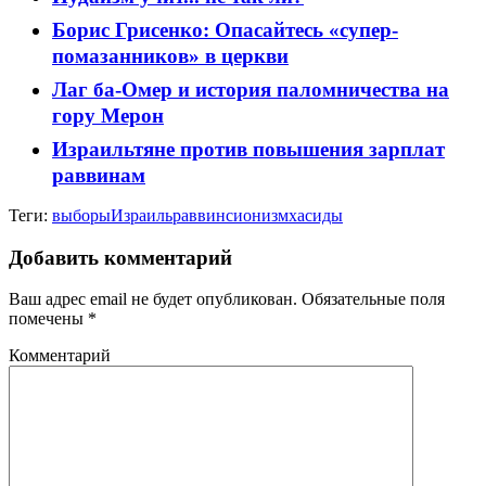
Борис Грисенко: Опасайтесь «супер-
помазанников» в церкви
Лаг ба-Омер и история паломничества на
гору Мерон
Израильтяне против повышения зарплат
раввинам
Теги:
выборы
Израиль
раввин
сионизм
хасиды
Добавить комментарий
Ваш адрес email не будет опубликован.
Обязательные поля
помечены
*
Комментарий