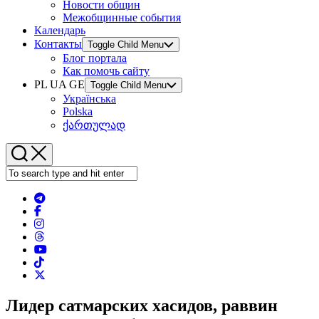
Новости общин
Межобщинные события
Календарь
Контакты
Toggle Child Menu
Блог портала
Как помочь сайту
PL UA GE
Toggle Child Menu
Українська
Polska
ქართულად
Лидер сатмарских хасидов, раввин