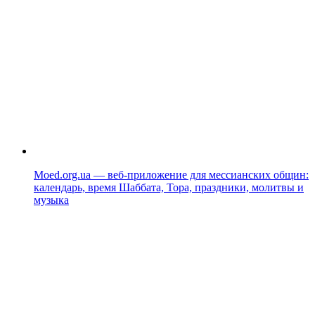
Moed.org.ua — веб-приложение для мессианских общин:
календарь, время Шаббата, Тора, праздники, молитвы и
музыка