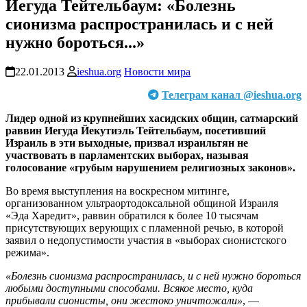
Иегуда Тейтельбаум: «Болезнь
сионизма распространилась и с ней
нужно бороться...»
22.01.2013
ieshua.org
Новости мира
Телеграм канал @ieshua.org
Лидер одной из крупнейших хасидских общин, сатмарский
раввин Иегуда Йекутиэль Тейтельбаум, посетивший
Израиль в эти выходные, призвал израильтян не
участвовать в парламентских выборах, называя
голосование «грубым нарушением религиозных законов».
Во время выступления на воскресном митинге,
организованном ультраортодоксальной общиной Израиля
«Эда Харедит», раввин обратился к более 10 тысячам
присутствующих верующих с пламенной речью, в которой
заявил о недопустимости участия в «выборах сионистского
режима».
«Болезнь сионизма распространилась, и с ней нужно бороться
любыми доступными способами. Всякое место, куда
прибывали сионисты, они жестоко уничтожали»
, —