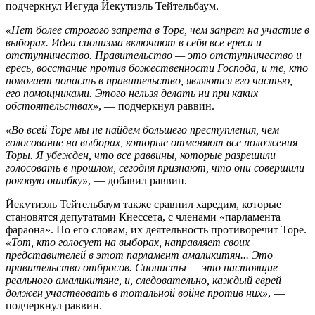
подчеркнул Иегуда Йекутиэль Тейтельбаум.
«Нет более строгого запрета в Торе, чем запрет на участие в
выборах. Идеи сионизма включают в себя все ереси и
отступничество. Правительство — это отступничество и
ересь, восстание против божественности Господа, и те, кто
помогает попасть в правительство, являются его частью,
его помощниками. Этого нельзя делать ни при каких
обстоятельствах»
, — подчеркнул раввин.
«Во всей Торе мы не найдем большего преступления, чем
голосование на выборах, которые отменяют все положения
Торы. Я убежден, что все раввины, которые разрешили
голосовать в прошлом, сегодня признают, что они совершили
роковую ошибку»
, — добавил раввин.
Йекутиэль Тейтельбаум также сравнил харедим, которые
становятся депутатами Кнессета, с членами «парламента
фараона». По его словам, их деятельность противоречит Торе.
«Тот, кто голосует на выборах, направляет своих
представителей в этот парламент амаликитян... Это
правительство отбросов. Сионисты — это настоящие
реального амаликитяне, и, следовательно, каждый еврей
должен участвовать в тотальной войне против них»
, —
подчеркнул раввин.