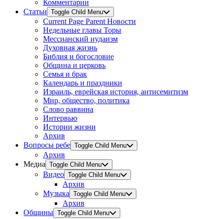
Комментарии
Статьи
Toggle Child Menu
Current Page Parent
Новости
Недельные главы Торы
Мессианский иудаизм
Духовная жизнь
Библия и богословие
Община и церковь
Семья и брак
Календарь и праздники
Израиль, еврейская история, антисемитизм
Мир, общество, политика
Слово раввина
Интервью
Истории жизни
Архив
Вопросы ребе
Toggle Child Menu
Архив
Медиа
Toggle Child Menu
Видео
Toggle Child Menu
Архив
Музыка
Toggle Child Menu
Архив
Общины
Toggle Child Menu