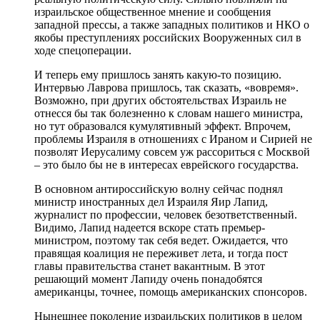
израильское общественное мнение и сообщения
западной прессы, а также западных политиков и НКО о
якобы преступлениях российских Вооруженных сил в
ходе спецоперации.
И теперь ему пришлось занять какую-то позицию.
Интервью Лаврова пришлось, так сказать, «вовремя».
Возможно, при других обстоятельствах Израиль не
отнесся бы так болезненно к словам нашего министра,
но тут образовался кумулятивный эффект. Впрочем,
проблемы Израиля в отношениях с Ираном и Сирией не
позволят Иерусалиму совсем уж рассориться с Москвой
– это было бы не в интересах еврейского государства.
В основном антироссийскую волну сейчас поднял
министр иностранных дел Израиля Яир Лапид,
журналист по профессии, человек безответственный.
Видимо, Лапид надеется вскоре стать премьер-
министром, поэтому так себя ведет. Ожидается, что
правящая коалиция не переживет лета, и тогда пост
главы правительства станет вакантным. В этот
решающий момент Лапиду очень понадобятся
американцы, точнее, помощь американских спонсоров.
Нынешнее поколение израильских политиков в целом