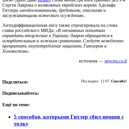
Сергея Лаврова о возможных еврейских корнях Адольфа
Гитлера
«необоснованными, бредовыми, опасными и
заслуживающими всяческого осуждения».
Антидиффамационная лига также отреагировала на слова
главы российского МИДа:
«В отчаянных попытках
оправдать вторжение в Украину Лавров обращается к
оскорбительным и ложным сравнениям. Следует немедленно
прекратить злоупотребление нацизмом, Гитлером и
Холокостом».
источник —
newsru.co.il
Пожертвовать
Последнее: 12.07.
Спасибо!
Поделиться:
Подписывайтесь:
Ещё по теме:
5 способов, которыми Гитлер сбил немцев с
толку