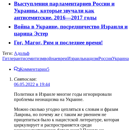
Выступления парламентариев России и
Украины, которые звучали как
антисемитские. 2016—2017 годы
Война в Украине, посредничество Израиля и
царица Эстер
Гог, Магог, Рим и последнее время!
Теги:
Адольф
Гитлер
антисемитизм
война
евреи
Израиль
нацизм
Россия
Украина
Комментарии
5
Святослав
:
06.05.2022 в 19:44
Политики в Израиле многие годы игнорировали
проблемы неонацизма на Украине.
Можно сколько угодно цепляться к словам и фразам
Лаврова, но почему же с таким же рвением не
прицепиться было к нацистской литературе, которая
циркулирует и распространяется среди