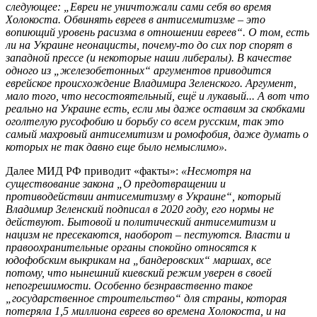
следующее: „Евреи не уничтожали сами себя во время
Холокоста. Обвинять евреев в антисемитизме – это
вопиющий уровень расизма в отношении евреев“. О том, есть
ли на Украине неонацисты, почему-то до сих пор спорят в
западной прессе (и некоторые наши либералы). В качестве
одного из „железобетонных“ аргументов приводится
еврейское происхождение Владимира Зеленского. Аргумент,
мало того, что несостоятельный, ещё и лукавый... А вот что
реально на Украине есть, если мы даже оставим за скобками
оголтелую русофобию и борьбу со всем русским, так это
самый махровый антисемитизм и ромофобия, даже думать о
которых не так давно еще было немыслимо».
Далее МИД РФ приводит «факты»:
«Несмотря на
существование закона „О предотвращении и
противодействии антисемитизму в Украине“, который
Владимир Зеленский подписал в 2020 году, его нормы не
действуют. Бытовой и политический антисемитизм и
нацизм не пресекаются, наоборот – пестуются. Власти и
правоохранительные органы спокойно относятся к
юдофобским выкрикам на „бандеровских“ маршах, все
потому, что нынешний киевский режим уверен в своей
непогрешимости. Особенно безнравственно такое
„государственное строительство“ для страны, которая
потеряла 1,5 миллиона евреев во времена Холокоста, и на