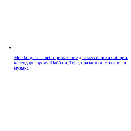
Moed.org.ua — веб-приложение для мессианских общин:
календарь, время Шаббата, Тора, праздники, молитвы и
музыка