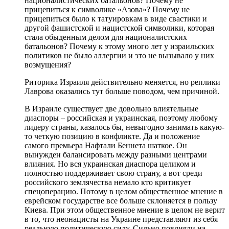
националистических батальонов? Почему не
прицепиться к символике «Азова»? Почему не
прицепиться было к татуировкам в виде свастики и
другой фашистской и нацистской символики, которая
стала обыденным делом для националистских
батальонов? Почему к этому много лет у израильских
политиков не было аллергии и это не вызывало у них
возмущения?
Риторика Израиля действительно меняется, но реплики
Лаврова оказались тут больше поводом, чем причиной.
В Израиле существует две довольно влиятельные
диаспоры – российская и украинская, поэтому любому
лидеру страны, казалось бы, невыгодно занимать какую-
то четкую позицию в конфликте. Да и положение
самого премьера Нафтали Беннета шаткое. Он
вынужден балансировать между разными центрами
влияния. Но вся украинская диаспора целиком и
полностью поддерживает свою страну, а вот среди
российского землячества немало кто критикует
спецоперацию. Потому в целом общественное мнение в
еврейском государстве все больше склоняется в пользу
Киева. При этом общественное мнение в целом не верит
в то, что неонацисты на Украине представляют из себя
реальную политическую силу. Сильно повлияли на