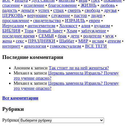
БОГ
•
Иешуа
•
Дух Святой
•
молитва
•
вера
•
грех
•
покаяние
•
спасение
•
исцеление
•
благословение
•
ЖИЗНЬ
•
любовь
•
радость
•
деньги
•
успех
•
страх
•
смерть
•
свобода
•
друзья
•
ЦЕРКОВЬ
•
верующие
•
служение
•
пастор
•
лидер
•
прославление
•
свидетельство
•
ИЗРАИЛЬ
•
евреи
•
Иерусалим
•
антисемитизм
•
Холокост
•
алия
•
иудаизм
•
БИБЛИЯ
•
Тора
•
Новый Завет
•
Храм
•
заблуждение
•
последнее время
•
СЕМЬЯ
•
брак
•
дети
•
родители
•
муж
•
жена
•
секс
•
ПРАЗДНИКИ
•
Шаббат
•
МИР
•
ислам
•
атеизм
•
интернет
•
археология
•
гомосексуализм
•
ВСЕ ТЕГИ
Последние комментарии
Аноним
к записи
Так стоит ли на ней жениться?
Михаил
к записи
Церковь заменила Израиль? Почему
это учение опасно?
Михаил
к записи
Церковь заменила Израиль? Почему
это учение опасно?
Все комментарии
Рубрики
Рубрики