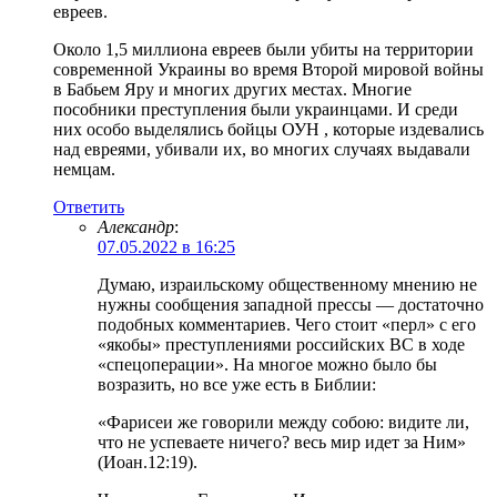
евреев.
Около 1,5 миллиона евреев были убиты на территории
современной Украины во время Второй мировой войны
в Бабьем Яру и многих других местах. Многие
пособники преступления были украинцами. И среди
них особо выделялись бойцы ОУН , которые издевались
над евреями, убивали их, во многих случаях выдавали
немцам.
Ответить
Александр
:
07.05.2022 в 16:25
Думаю, израильскому общественному мнению не
нужны сообщения западной прессы — достаточно
подобных комментариев. Чего стоит «перл» с его
«якобы» преступлениями российских ВС в ходе
«спецоперации». На многое можно было бы
возразить, но все уже есть в Библии:
«Фарисеи же говорили между собою: видите ли,
что не успеваете ничего? весь мир идет за Ним»
(Иоан.12:19).