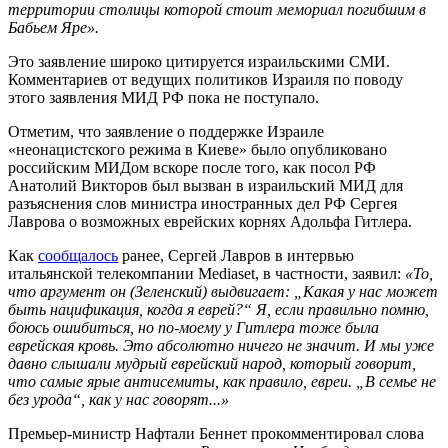
территории столицы которой стоит мемориал погибшим в
Бабьем Яре».
Это заявление широко цитируется израильскими СМИ.
Комментариев от ведущих политиков Израиля по поводу
этого заявления МИД РФ пока не поступало.
Отметим, что заявление о поддержке Израиле
«неонацистского режима в Киеве» было опубликовано
российским МИДом вскоре после того, как посол РФ
Анатолий Викторов был вызван в израильский МИД для
разъяснения слов министра иностранных дел РФ Сергея
Лаврова о возможных еврейских корнях Адольфа Гитлера.
Как
сообщалось
ранее, Сергей Лавров в интервью
итальянской телекомпании Mediaset, в частности, заявил:
«То,
что аргумент он (Зеленский) выдвигает: „Какая у нас может
быть нацификация, когда я еврей?“ Я, если правильно помню,
боюсь ошибиться, но по-моему у Гитлера тоже была
еврейская кровь. Это абсолютно ничего не значит. И мы уже
давно слышали мудрый еврейский народ, который говорит,
что самые ярые антисемиты, как правило, евреи. „В семье не
без урода“, как у нас говорят...»
Премьер-министр Нафтали Беннет прокомментировал слова