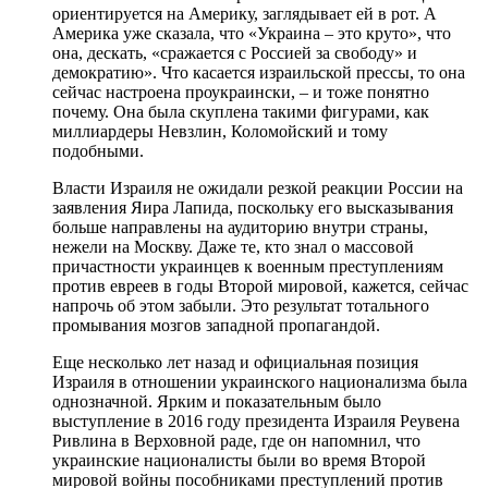
ориентируется на Америку, заглядывает ей в рот. А
Америка уже сказала, что «Украина – это круто», что
она, дескать, «сражается с Россией за свободу» и
демократию». Что касается израильской прессы, то она
сейчас настроена проукраински, – и тоже понятно
почему. Она была скуплена такими фигурами, как
миллиардеры Невзлин, Коломойский и тому
подобными.
Власти Израиля не ожидали резкой реакции России на
заявления Яира Лапида, поскольку его высказывания
больше направлены на аудиторию внутри страны,
нежели на Москву. Даже те, кто знал о массовой
причастности украинцев к военным преступлениям
против евреев в годы Второй мировой, кажется, сейчас
напрочь об этом забыли. Это результат тотального
промывания мозгов западной пропагандой.
Еще несколько лет назад и официальная позиция
Израиля в отношении украинского национализма была
однозначной. Ярким и показательным было
выступление в 2016 году президента Израиля Реувена
Ривлина в Верховной раде, где он напомнил, что
украинские националисты были во время Второй
мировой войны пособниками преступлений против