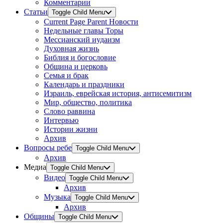
Комментарии
Статьи
Toggle Child Menu
Current Page Parent
Новости
Недельные главы Торы
Мессианский иудаизм
Духовная жизнь
Библия и богословие
Община и церковь
Семья и брак
Календарь и праздники
Израиль, еврейская история, антисемитизм
Мир, общество, политика
Слово раввина
Интервью
Истории жизни
Архив
Вопросы ребе
Toggle Child Menu
Архив
Медиа
Toggle Child Menu
Видео
Toggle Child Menu
Архив
Музыка
Toggle Child Menu
Архив
Общины
Toggle Child Menu