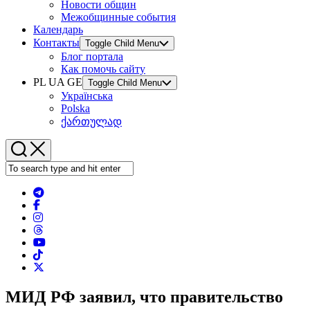
Новости общин
Межобщинные события
Календарь
Контакты
Toggle Child Menu
Блог портала
Как помочь сайту
PL UA GE
Toggle Child Menu
Українська
Polska
ქართულად
МИД РФ заявил, что правительство