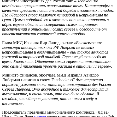
министра иностранных дел России так:
«Необходимо
немедленно прекратить использование темы Катастрофы в
качестве средства политической борьбы и взаимных нападок.
Его (Лаврова) слова являются неправдой и неприемлемы по
сути. Целью подобной лжи является попытка направить в
адрес евреев обвинения совершении самых страшных
преступлений в отношении самих евреев и освободить от
ответственности гонителей нашего народа».
Глава МИД Израиля Яир Лапид сказал:
«Высказывания
министра иностранных дел РФ Лаврова не только
непростительны и возмутительны – они также являются
ужасной исторической ошибкой. Евреи не убивали себя во
время Холокоста. Обвинение самих евреев в антисемитизме –
это самый низменный уровень расизма в отношении евреев».
Министр финансов, экс-глава МИД Израиля Авигдор
Либерман написал в своем Facebook:
«Я был неприятно
поражен, услышав слова министра иностранных дел России
Сергея Лаврова. Это абсурдное и тяжелое для восприятия
высказывание, и очень жаль, что оно было сделано. Я
ожидаю, что Лавров уточнит, что он имел в виду и
извинится».
Председатель правления мемориального комплекса «Яд ва-
Шем» Дани Даян
назвал
слова министра иностранных дел РФ