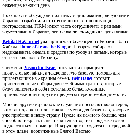
беженцев каждый день.
Пока власти обсуждали политику и дипломатию, верующие в
Израиле разработали стратегии по оказанию помощи
пострадавшим. FIRM имеет честь сотрудничать с разными
служениями в Израиле, чьи слова не расходятся с действиями.
Kehilat HaCarmel
уже принимает беженцев из Украины близ
Хайфы.
Home of Jesus the King
из Назарета собирают
медикаменты, одеяла и средства по уходу за детьми, которые
они отправляют в Украину.
Служение
Vision for Israel
покупает и формирует
продуктовые пайки, а также другую базовую помощь для
прилетающих из Украины семей.
Beit Hallel
готовит
приветственные наборы для семей иммигрантов, которые
будут включать в себя постельное белье, кухонные
принадлежности и другие предметы первой необходимости.
Многие другие израильские служения посылают волонтеров,
готовят подарки и новые жилые места для беженцев, которые
уже прибыли в нашу страну. Нужда их намного больше, чем
способно покрыть наше правительство, но народ уже готов
подключиться к помощи. И верующие находятся на передовой
в этом плане, вооруженные Благой Вестью.