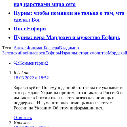
над царствами мира сего
Пурим: чтобы помнили не только о том, что
сделал Бог
Пост Есфири
Пурим: вера Мардохея и мужество Есфирь
Теги:
Алекс Фишман
Бог
вера
Владимир
Зеленский
война
евреи
Есфирь
Израиль
история
молитва
Мордеха
Комментарии
2
It is I am
:
18.03.2022 в 18:52
Здравствуйте. Почему в данной статье вы не указываете
что граждане Украины принимаются также и Россией и
им также в России оказывается всяческая помощь и
поддержка. И гуманитарная помощь высылается с
России на Украину. Об этом информации нет...
Ответить
Ярослав
: