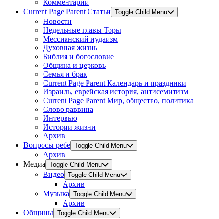
Комментарии
Current Page Parent
Статьи
Toggle Child Menu
Новости
Недельные главы Торы
Мессианский иудаизм
Духовная жизнь
Библия и богословие
Община и церковь
Семья и брак
Current Page Parent
Календарь и праздники
Израиль, еврейская история, антисемитизм
Current Page Parent
Мир, общество, политика
Слово раввина
Интервью
Истории жизни
Архив
Вопросы ребе
Toggle Child Menu
Архив
Медиа
Toggle Child Menu
Видео
Toggle Child Menu
Архив
Музыка
Toggle Child Menu
Архив
Общины
Toggle Child Menu