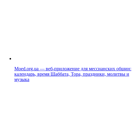
Moed.org.ua — веб-приложение для мессианских общин:
календарь, время Шаббата, Тора, праздники, молитвы и
музыка