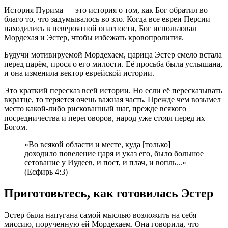
История Пурима — это история о том, как Бог обратил во
благо то, что задумывалось во зло. Когда все евреи Персии
находились в невероятной опасности, Бог использовал
Мордехая и Эстер, чтобы избежать кровопролития.
Будучи мотивируемой Мордехаем, царица Эстер смело встала
перед царём, прося о его милости. Её просьба была услышана,
и она изменила вектор еврейской истории.
Это краткий пересказ всей истории. Но если её пересказывать
вкратце, то теряется очень важная часть. Прежде чем возымел
место какой-либо рискованный шаг, прежде всякого
посредничества и переговоров, народ уже стоял перед их
Богом.
«Во всякой области и месте, куда [только]
доходило повеление царя и указ его, было большое
сетование у Иудеев, и пост, и плач, и вопль...»
(Есфирь 4:3)
Приготовьтесь, как готовилась Эстер
Эстер была напугана самой мыслью возложить на себя
миссию, порученную ей Мордехаем. Она говорила, что