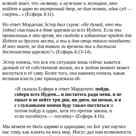
всякий знает, что
«всякому, и мужчине и женщине, кто
войдет к царю во внутренний двор, не быв позван, один суд —
смерть...»
(Есфирь 4:11).
Но ответ Мордехая Эстер был суров:
«Не думай, что ты
[одна] спасешься в доме царском из всех Иудеев. Если ты
промолчишь в это время, то свобода и избавление придет для
Иудеев из другого места, а ты и дом отца твоего погибнете.
И кто знает, не для такого ли времени ты и достигла
достоинства царского?»
(Есфирь 4:13-14).
Эстер поняла, что вся эта ситуация лишь сейчас кажется
далекой от её собственной жизни, но в любом момент может
коснуться и её саму. Более того, она наконец поняла, какая
великая власть уже принадлежала ей.
«И сказала Есфирь в ответ Мардохею:
пойди,
собери всех Иудеев... и поститесь ради меня, и не
ешьте и не пейте три дня, ни днем, ни ночью, и я
с служанками моими буду также поститься
и
потом пойду к царю, хотя это против закона, и
если погибнуть — погибну» (Есфирь 4:16).
Мы можем не быть царями и царицами, но Бог уже научил
нас тому, как влиять на весь мир. Иисус дал нам возможность