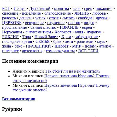
БОГ
•
Иешуа
•
Дух Святой
•
молитва
•
вера
•
грех
•
покаяние
•
спасение
•
исцеление
•
благословение
•
ЖИЗНЬ
•
любовь
•
радость
•
деньги
•
успех
•
страх
•
смерть
•
свобода
•
друзья
•
ЦЕРКОВЬ
•
верующие
•
служение
•
пастор
•
лидер
•
прославление
•
свидетельство
•
ИЗРАИЛЬ
•
евреи
•
Иерусалим
•
антисемитизм
•
Холокост
•
алия
•
иудаизм
•
БИБЛИЯ
•
Тора
•
Новый Завет
•
Храм
•
заблуждение
•
последнее время
•
СЕМЬЯ
•
брак
•
дети
•
родители
•
муж
•
жена
•
секс
•
ПРАЗДНИКИ
•
Шаббат
•
МИР
•
ислам
•
атеизм
•
интернет
•
археология
•
гомосексуализм
•
ВСЕ ТЕГИ
Последние комментарии
Аноним
к записи
Так стоит ли на ней жениться?
Михаил
к записи
Церковь заменила Израиль? Почему
это учение опасно?
Михаил
к записи
Церковь заменила Израиль? Почему
это учение опасно?
Все комментарии
Рубрики