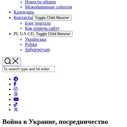
Новости общин
Межобщинные события
Календарь
Контакты
Toggle Child Menu
Блог портала
Как помочь сайту
PL UA GE
Toggle Child Menu
Українська
Polska
ქართულად
Война в Украине, посредничество