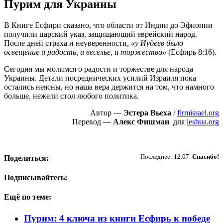
Пурим для Украины
В Книге Есфири сказано, что области от Индии до Эфиопии
получили царский указ, защищающий еврейский народ.
После дней страха и неуверенности,
«у Иудеев было
освещение и радость, и веселье, и торжество»
(Есфирь 8:16).
Сегодня мы молимся о радости и торжестве для народа
Украины. Детали посреднических усилий Израиля пока
остались неясны, но наша вера держится на том, что намного
больше, нежели стол любого политика.
Автор —
Эстера Вьеха
/
firmisrael.org
Перевод —
Алекс Фишман
для
ieshua.org
Пожертвовать
Последнее: 12.07.
Спасибо!
Поделиться:
Подписывайтесь:
Ещё по теме:
Пурим: 4 ключа из книги Есфирь к победе