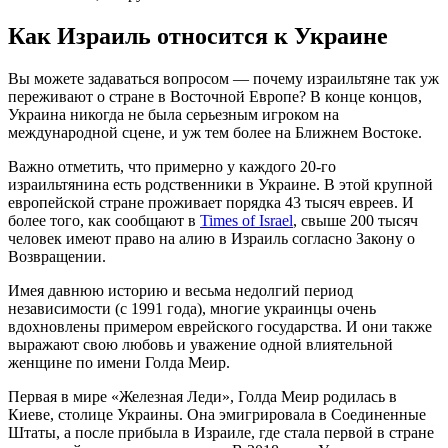
Как Израиль относится к Украине
Вы можете задаваться вопросом — почему израильтяне так уж
переживают о стране в Восточной Европе? В конце концов,
Украина никогда не была серьезным игроком на
международной сцене, и уж тем более на Ближнем Востоке.
Важно отметить, что примерно у каждого 20-го
израильтянина есть родственники в Украине. В этой крупной
европейской стране проживает порядка 43 тысяч евреев. И
более того, как сообщают в
Times of Israel
, свыше 200 тысяч
человек имеют право на алию в Израиль согласно Закону о
Возвращении.
Имея давнюю историю и весьма недолгий период
независимости (с 1991 года), многие украинцы очень
вдохновлены примером еврейского государства. И они также
выражают свою любовь и уважение одной влиятельной
женщине по имени Голда Меир.
Первая в мире «Железная Леди», Голда Меир родилась в
Киеве, столице Украины. Она эмигрировала в Соединенные
Штаты, а после прибыла в Израиле, где стала первой в стране