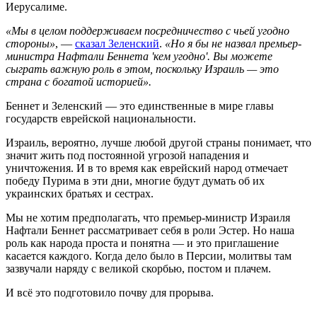
Иерусалиме.
«Мы в целом поддерживаем посредничество с чьей угодно
стороны»
, —
сказал Зеленский
.
«Но я бы не назвал премьер-
министра Нафтали Беннета 'кем угодно'. Вы можете
сыграть важную роль в этом, поскольку Израиль — это
страна с богатой историей».
Беннет и Зеленский — это единственные в мире главы
государств еврейской национальности.
Израиль, вероятно, лучше любой другой страны понимает, что
значит жить под постоянной угрозой нападения и
уничтожения. И в то время как еврейский народ отмечает
победу Пурима в эти дни, многие будут думать об их
украинских братьях и сестрах.
Мы не хотим предполагать, что премьер-министр Израиля
Нафтали Беннет рассматривает себя в роли Эстер. Но наша
роль как народа проста и понятна — и это приглашение
касается каждого. Когда дело было в Персии, молитвы там
зазвучали наряду с великой скорбью, постом и плачем.
И всё это подготовило почву для прорыва.