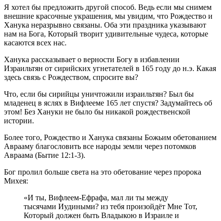
Я хотел бы предложить другой способ. Ведь если мы снимем
внешние красочные украшения, мы увидим, что Рождество и
Ханука неразрывно связаны. Оба эти праздника указывают
нам на Бога, Который творит удивительные чудеса, которые
касаются всех нас.
Ханука рассказывает о верности Богу в избавлении
Израильтян от сирийских угнетателей в 165 году до н.э. Какая
здесь связь с Рождеством, спросите вы?
Что, если бы сирийцы уничтожили израильтян? Был бы
младенец в яслях в Вифлееме 165 лет спустя? Задумайтесь об
этом! Без Хануки не было бы никакой рождественской
истории.
Более того, Рождество и Ханука связаны Божьим обетованием
Аврааму благословить все народы земли через потомков
Авраама (Бытие 12:1-3).
Бог пролил больше света на это обетование через пророка
Михея:
«И ты, Вифлеем-Ефрафа, мал ли ты между
тысячами Иудиными? из тебя произойдёт Мне Тот,
Который должен быть Владыкою в Израиле и