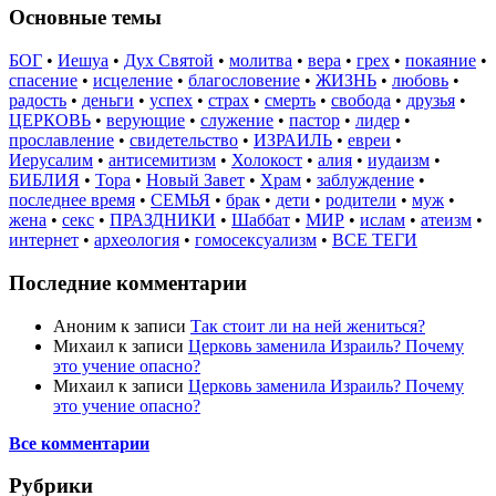
Основные темы
БОГ
•
Иешуа
•
Дух Святой
•
молитва
•
вера
•
грех
•
покаяние
•
спасение
•
исцеление
•
благословение
•
ЖИЗНЬ
•
любовь
•
радость
•
деньги
•
успех
•
страх
•
смерть
•
свобода
•
друзья
•
ЦЕРКОВЬ
•
верующие
•
служение
•
пастор
•
лидер
•
прославление
•
свидетельство
•
ИЗРАИЛЬ
•
евреи
•
Иерусалим
•
антисемитизм
•
Холокост
•
алия
•
иудаизм
•
БИБЛИЯ
•
Тора
•
Новый Завет
•
Храм
•
заблуждение
•
последнее время
•
СЕМЬЯ
•
брак
•
дети
•
родители
•
муж
•
жена
•
секс
•
ПРАЗДНИКИ
•
Шаббат
•
МИР
•
ислам
•
атеизм
•
интернет
•
археология
•
гомосексуализм
•
ВСЕ ТЕГИ
Последние комментарии
Аноним
к записи
Так стоит ли на ней жениться?
Михаил
к записи
Церковь заменила Израиль? Почему
это учение опасно?
Михаил
к записи
Церковь заменила Израиль? Почему
это учение опасно?
Все комментарии
Рубрики