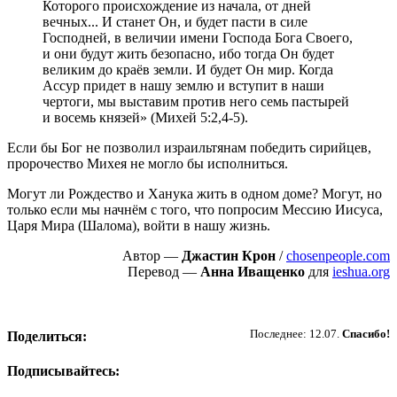
Которого происхождение из начала, от дней
вечных... И станет Он, и будет пасти в силе
Господней, в величии имени Господа Бога Своего,
и они будут жить безопасно, ибо тогда Он будет
великим до краёв земли. И будет Он мир. Когда
Ассур придет в нашу землю и вступит в наши
чертоги, мы выставим против него семь пастырей
и восемь князей» (Михей 5:2,4-5).
Если бы Бог не позволил израильтянам победить сирийцев,
пророчество Михея не могло бы исполниться.
Могут ли Рождество и Ханука жить в одном доме? Могут, но
только если мы начнём с того, что попросим Мессию Иисуса,
Царя Мира (Шалома), войти в нашу жизнь.
Автор —
Джастин Крон
/
chosenpeople.com
Перевод —
Анна Иващенко
для
ieshua.org
Пожертвовать
Последнее: 12.07.
Спасибо!
Поделиться:
Подписывайтесь: