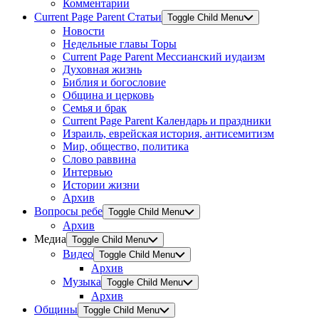
Комментарии
Current Page Parent
Статьи
Toggle Child Menu
Новости
Недельные главы Торы
Current Page Parent
Мессианский иудаизм
Духовная жизнь
Библия и богословие
Община и церковь
Семья и брак
Current Page Parent
Календарь и праздники
Израиль, еврейская история, антисемитизм
Мир, общество, политика
Слово раввина
Интервью
Истории жизни
Архив
Вопросы ребе
Toggle Child Menu
Архив
Медиа
Toggle Child Menu
Видео
Toggle Child Menu
Архив
Музыка
Toggle Child Menu
Архив
Общины
Toggle Child Menu