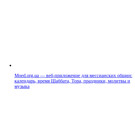
Moed.org.ua — веб-приложение для мессианских общин:
календарь, время Шаббата, Тора, праздники, молитвы и
музыка