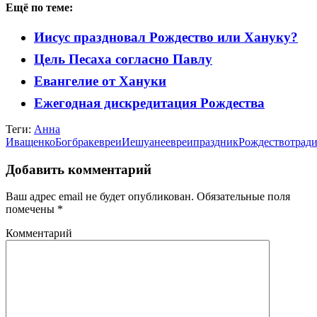
Ещё по теме:
Иисус праздновал Рождество или Хануку?
Цель Песаха согласно Павлу
Евангелие от Хануки
Ежегодная дискредитация Рождества
Теги:
Анна
Иващенко
Бог
брак
евреи
Иешуа
неевреи
праздник
Рождество
трад
Добавить комментарий
Ваш адрес email не будет опубликован.
Обязательные поля
помечены
*
Комментарий