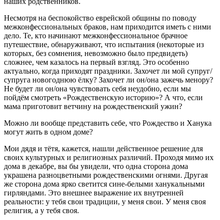
наших родственников.
Несмотря на беспокойство еврейской общины по поводу
межконфессиональных браков, нам приходится иметь с ними
дело. Те, кто начинают межконфессиональное брачное
путешествие, обнаруживают, что испытания (некоторые из
которых, без сомнения, невозможно было предвидеть)
сложнее, чем казалось на первый взгляд. Это особенно
актуально, когда приходят праздники. Захочет ли мой супруг/
супруга новогоднюю ёлку? Захочет ли он/она зажечь менору?
Не будет ли он/она чувствовать себя неудобно, если мы
пойдём смотреть «Рождественскую историю»? А что, если
мама приготовит ветчину на рождественский ужин?
Можно ли вообще представить себе, что Рождество и Ханука
могут жить в одном доме?
Мои дядя и тётя, кажется, нашли действенное решение для
своих культурных и религиозных различий. Проходя мимо их
дома в декабре, вы бы увидели, что одна сторона дома
украшена разноцветными рождественскими огнями. Другая
же сторона дома ярко светится сине-белыми ханукальными
гирляндами. Это внешнее выражение их внутренней
реальности: у тебя свои традиции, у меня свои. У меня своя
религия, а у тебя своя.