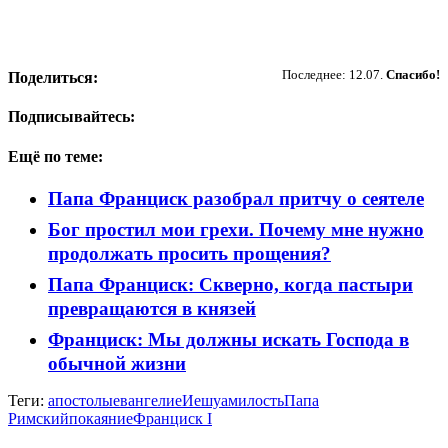
Пожертвовать
Последнее: 12.07.
Спасибо!
Поделиться:
Подписывайтесь:
Ещё по теме:
Папа Франциск разобрал притчу о сеятеле
Бог простил мои грехи. Почему мне нужно
продолжать просить прощения?
Папа Франциск: Скверно, когда пастыри
превращаются в князей
Франциск: Мы должны искать Господа в
обычной жизни
Теги:
апостолы
евангелие
Иешуа
милость
Папа
Римский
покаяние
Франциск I