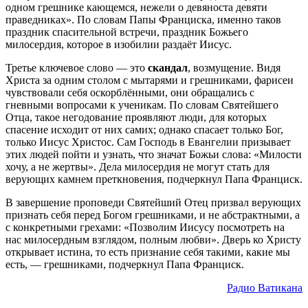
одном грешнике кающемся, нежели о девяноста девяти
праведниках». По словам Папы Франциска, именно таков
праздник спасительной встречи, праздник Божьего
милосердия, которое в изобилии раздаёт Иисус.
Третье ключевое слово — это
скандал
, возмущение. Видя
Христа за одним столом с мытарями и грешниками, фарисеи
чувствовали себя оскорблёнными, они обращались с
гневными вопросами к ученикам. По словам Святейшего
Отца, такое негодование проявляют люди, для которых
спасение исходит от них самих; однако спасает только Бог,
только Иисус Христос. Сам Господь в Евангелии призывает
этих людей пойти и узнать, что значат Божьи слова: «Милости
хочу, а не жертвы». Дела милосердия не могут стать для
верующих камнем преткновения, подчеркнул Папа Франциск.
В завершение проповеди Святейший Отец призвал верующих
признать себя перед Богом грешниками, и не абстрактными, а
с конкретными грехами: «Позволим Иисусу посмотреть на
нас милосердным взглядом, полным любви». Дверь ко Христу
открывает истина, то есть признание себя такими, какие мы
есть, — грешниками, подчеркнул Папа Франциск.
Радио Ватикана