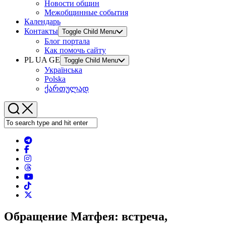
Новости общин
Межобщинные события
Календарь
Контакты
Toggle Child Menu
Блог портала
Как помочь сайту
PL UA GE
Toggle Child Menu
Українська
Polska
ქართულად
Обращение Матфея: встреча,