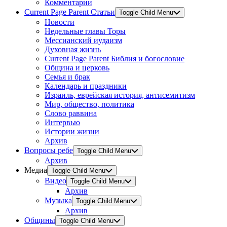
Комментарии
Current Page Parent
Статьи
Toggle Child Menu
Новости
Недельные главы Торы
Мессианский иудаизм
Духовная жизнь
Current Page Parent
Библия и богословие
Община и церковь
Семья и брак
Календарь и праздники
Израиль, еврейская история, антисемитизм
Мир, общество, политика
Слово раввина
Интервью
Истории жизни
Архив
Вопросы ребе
Toggle Child Menu
Архив
Медиа
Toggle Child Menu
Видео
Toggle Child Menu
Архив
Музыка
Toggle Child Menu
Архив
Общины
Toggle Child Menu