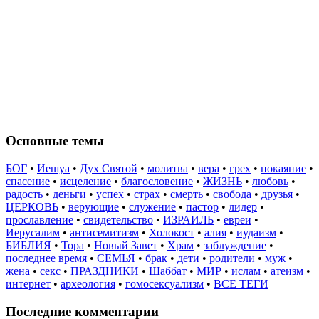
Основные темы
БОГ
•
Иешуа
•
Дух Святой
•
молитва
•
вера
•
грех
•
покаяние
•
спасение
•
исцеление
•
благословение
•
ЖИЗНЬ
•
любовь
•
радость
•
деньги
•
успех
•
страх
•
смерть
•
свобода
•
друзья
•
ЦЕРКОВЬ
•
верующие
•
служение
•
пастор
•
лидер
•
прославление
•
свидетельство
•
ИЗРАИЛЬ
•
евреи
•
Иерусалим
•
антисемитизм
•
Холокост
•
алия
•
иудаизм
•
БИБЛИЯ
•
Тора
•
Новый Завет
•
Храм
•
заблуждение
•
последнее время
•
СЕМЬЯ
•
брак
•
дети
•
родители
•
муж
•
жена
•
секс
•
ПРАЗДНИКИ
•
Шаббат
•
МИР
•
ислам
•
атеизм
•
интернет
•
археология
•
гомосексуализм
•
ВСЕ ТЕГИ
Последние комментарии