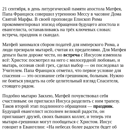
21 сентября, в день литургической памяти апостола Матфея,
Папа Франциск совершил утреннюю Мессу в часовне Дома
Святой Марфы. В своей проповеди Епископ Рима
прокомментировал эпизод обращения будущего апостола и
евангелиста, останавливаясь на трёх ключевых словах:
встреча, праздник и скандал.
Матфей занимался сбором податей для имперского Рима, а
люди презирали мытарей, считая их предателями. Для Матфея
деньги были дороже чести, но
встреча
с Иисусом изменила
всё: Христос посмотрел на него с милосердной любовью, и
мытарь, осознав свой грех, сделал выбор — он последовал за
Учителем. Папа Франциск отметил, что первое условие для
спасения — это осознание себя грешником, больным. Нужно
не бояться увидеть на себе целительный взгляд Спасителя,
стоящего рядом.
Подобно мытарю Закхею, Матфей почувствовал себя
счастливым: он пригласил Иисуса разделить с ним трапезу.
Таков второй этап подлинного обращения —
праздник
.
Будущий евангелист исполнен великой радости, он
приглашает друзей, своих бывших коллег, и теперь эти
мытари-грешники могут пообщаться с Христом. Иисус
говорит в Евангелии: «На небесах более радости будет об