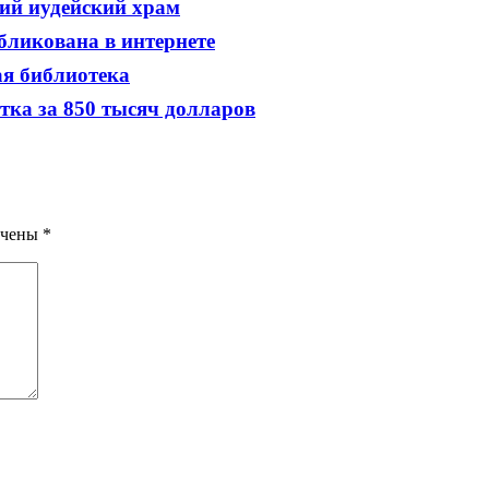
ий иудейский храм
бликована в интернете
ая библиотека
тка за 850 тысяч долларов
ечены
*