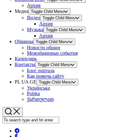
Архив
Медиа
Toggle Child Menu
Видео
Toggle Child Menu
Архив
Музыка
Toggle Child Menu
Архив
Общины
Toggle Child Menu
Новости общин
Межобщинные события
Календарь
Контакты
Toggle Child Menu
Блог портала
Как помочь сайту
PL UA GE
Toggle Child Menu
Українська
Polska
ქართულად