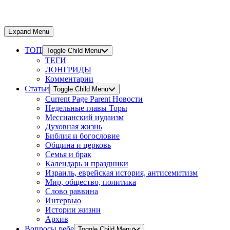
Expand Menu
ТОП
Toggle Child Menu
ТЕГИ
ЛОНГРИДЫ
Комментарии
Статьи
Toggle Child Menu
Current Page Parent
Новости
Недельные главы Торы
Мессианский иудаизм
Духовная жизнь
Библия и богословие
Община и церковь
Семья и брак
Календарь и праздники
Израиль, еврейская история, антисемитизм
Мир, общество, политика
Слово раввина
Интервью
Истории жизни
Архив
Вопросы ребе
Toggle Child Menu