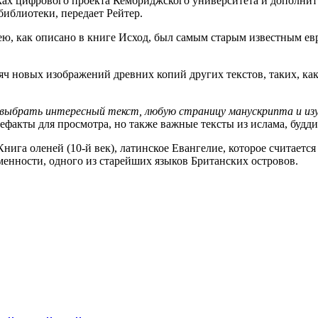
мках цифрового проекта Кембриджского университета и дополни
библиотеки, передает Рейтер.
ею, как описано в книге Исход, был самым старым известным ев
яч новых изображений древних копий других текстов, таких, ка
выбрать интересный текст, любую страницу манускрипта и изу
ефакты для просмотра, но также важные тексты из ислама, будди
– Книга оленей (10-й век), латинское Евангелие, которое счита
енности, одного из старейших языков Британских островов.