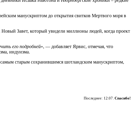
т дневники Исаака Ньютона и Нюрнбергские хроники – редкие
рейским манускриптом до открытия свитков Мертвого моря в
к Новый Завет, который увидели миллионы людей, когда проект
чить его подробней
», — добавляет Ярвис, отмечая, что
зма, индуизма.
ется самым старым сохранившимся шотландским манускриптом,
Пожертвовать
Последнее: 12.07.
Спасибо!