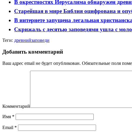
В окрестностях Иерусалима обнаружен древн
Старейшая в мире Библия оцифрована и опу
В интернете запущена легальная христианск
Скрижаль с десятью заповедями ушла с моло
Теги:
древний
заповеди
Добавить комментарий
Ваш адрес email не будет опубликован.
Обязательные поля пом
Комментарий
Имя
*
Email
*