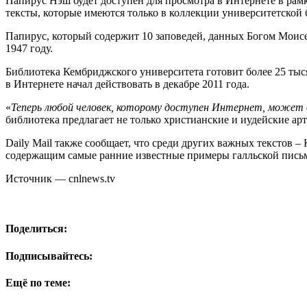
Папирус Нэш будет доступен для просмотра в Интернете в ра
тексты, которые имеются только в коллекции университетской 
Папирус, который содержит 10 заповедей, данных Богом Моис
1947 году.
Библиотека Кембриджского университета готовит более 25 тыс
в Интернете начал действовать в декабре 2011 года.
«
Теперь любой человек, которому доступен Интернет, может 
библиотека предлагает не только христианские и иудейские арт
Daily Mail также сообщает, что среди других важных текстов 
содержащим самые ранние известные примеры галльской письм
Источник — cnlnews.tv
Поделиться:
Подписывайтесь:
Ещё по теме: