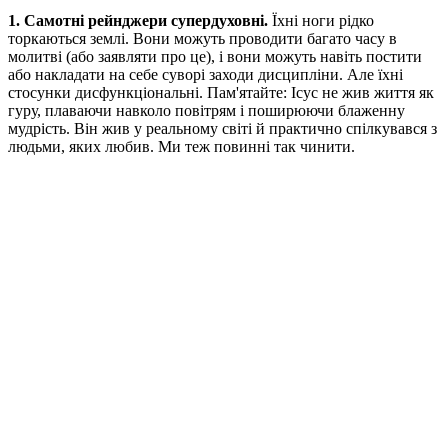
1. Самотні рейнджери супердуховні.
Їхні ноги рідко
торкаються землі. Вони можуть проводити багато часу в
молитві (або заявляти про це), і вони можуть навіть постити
або накладати на себе суворі заходи дисципліни. Але їхні
стосунки дисфункціональні. Пам'ятайте: Ісус не жив життя як
гуру, плаваючи навколо повітрям і поширюючи блаженну
мудрість. Він жив у реальному світі й практично спілкувався з
людьми, яких любив. Ми теж повинні так чинити.