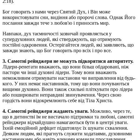
2:18).
Бог говорить з нами через Святий Дух, і Він може
використовувати сни, видіння або пророчі слова. Однак Його
послання завжди тече з любов'ю і приносить мир.
Навпаки, дух таємничості зазвичай проявляється у
супердуховних людей, які стверджують, що отримують
постійні одкровення. Остерігайтеся людей, які заявляють, що
завжди знають, що Бог говорить про всіх і про все.
3. Самотні рейнджери не можуть підкорятися авторитету.
Лідери-ренегати вважають, що вони більш обдаровані, ніж
пастори чи інші духовні лідери. Тому вони вважають
неможливим отримувати настанови чи виправлення від будь-
кого. У них немає наставників, тому що вони почуваються
вищими духовно. Вони також схильні пліткувати про лідера
або поширювати неправдиві звинувачення. Через свою
гордість вони відокремлюють себе від Тіла Христа.
4. Самотні рейнджери жадають уваги.
Можливо, через те,
що в дитинстві їм не вистачало підтримки та любові, самотні
рейнджери відчайдушно намагаються бути в центрі уваги.
Їхній емоційний дефіцит підштовхує їх шукати схвалення.
Деяким людям, які прагнуть служити ходатаями, духовними
наставниками або навіть членами команди прославлення,