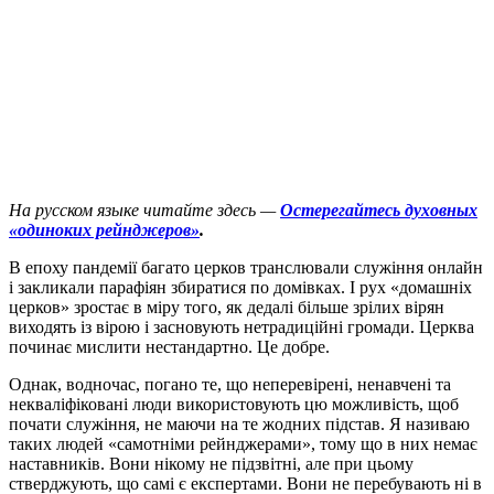
На русском языке читайте здесь —
Остерегайтесь духовных
«одиноких рейнджеров»
.
В
епоху пандемії багато церков транслювали служіння онлайн
і закликали парафіян збиратися по домівках. І рух «домашніх
церков» зростає в міру того, як дедалі більше зрілих вірян
виходять із вірою і засновують нетрадиційні громади. Церква
починає мислити нестандартно. Це добре.
Однак, водночас, погано те, що неперевірені, ненавчені та
некваліфіковані люди використовують цю можливість, щоб
почати служіння, не маючи на те жодних підстав. Я називаю
таких людей «самотніми рейнджерами», тому що в них немає
наставників. Вони нікому не підзвітні, але при цьому
стверджують, що самі є експертами. Вони не перебувають ні в