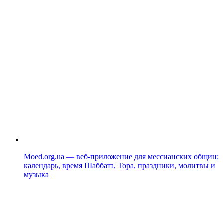
Moed.org.ua — веб-приложение для мессианских общин:
календарь, время Шаббата, Тора, праздники, молитвы и
музыка