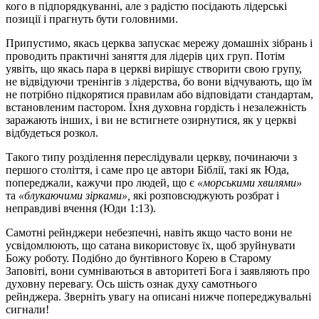
кого в підпорядкуванні, але з радістю посідають лідерські
позиції і прагнуть бути головними.
Припустимо, якась церква запускає мережу домашніх зібрань і
проводить практичні заняття для лідерів цих груп. Потім
уявіть, що якась пара в церкві вирішує створити свою групу,
не відвідуючи тренінгів з лідерства, бо вони відчувають, що їм
не потрібно підкорятися правилам або відповідати стандартам,
встановленим пастором. Їхня духовна гордість і незалежність
заражають інших, і ви не встигнете озирнутися, як у церкві
відбудеться розкол.
Такого типу розділення переслідували церкву, починаючи з
першого століття, і саме про це автори Біблії, такі як Юда,
попереджали, кажучи про людей, що є
«морськими хвилями»
та
«блукаючими зірками»,
які розповсюджують розбрат і
неправдиві вчення (Юди 1:13).
Самотні рейнджери небезпечні, навіть якщо часто вони не
усвідомлюють, що сатана використовує їх, щоб зруйнувати
Божу роботу. Подібно до бунтівного Корею в Старому
Заповіті, вони сумніваються в авторитеті Бога і заявляють про
духовну перевагу. Ось шість ознак духу самотнього
рейнджера. Зверніть увагу на описані нижче попереджувальні
сигнали!