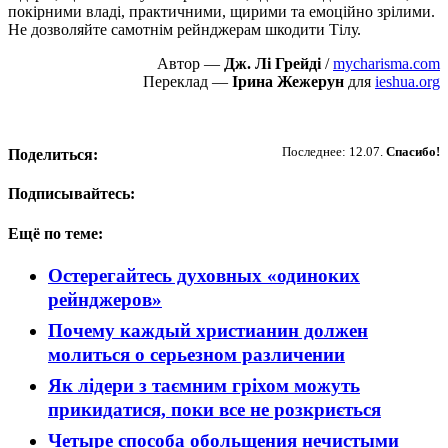
покірними владі, практичними, щирими та емоційно зрілими.
Не дозволяйте самотнім рейнджерам шкодити Тілу.
Автор —
Дж. Лі Грейді
/
mycharisma.com
Переклад —
Ірина Жежерун
для
ieshua.org
Пожертвовать
Последнее: 12.07.
Спасибо!
Поделиться:
Подписывайтесь:
Ещё по теме:
Остерегайтесь духовных «одиноких
рейнджеров»
Почему каждый христианин должен
молиться о серьезном различении
Як лідери з таємним гріхом можуть
прикидатися, поки все не розкриється
Четыре способа обольщения нечистыми