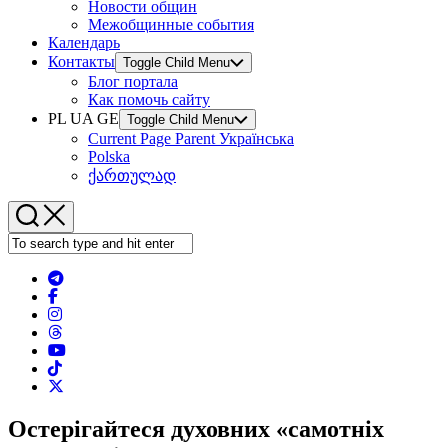
Новости общин
Межобщинные события
Календарь
Контакты
Toggle Child Menu
Блог портала
Как помочь сайту
PL UA GE
Toggle Child Menu
Current Page Parent
Українська
Polska
ქართულად
Остерігайтеся духовних «самотніх