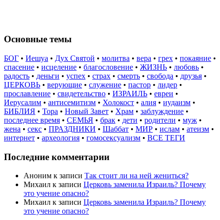
Основные темы
БОГ
•
Иешуа
•
Дух Святой
•
молитва
•
вера
•
грех
•
покаяние
•
спасение
•
исцеление
•
благословение
•
ЖИЗНЬ
•
любовь
•
радость
•
деньги
•
успех
•
страх
•
смерть
•
свобода
•
друзья
•
ЦЕРКОВЬ
•
верующие
•
служение
•
пастор
•
лидер
•
прославление
•
свидетельство
•
ИЗРАИЛЬ
•
евреи
•
Иерусалим
•
антисемитизм
•
Холокост
•
алия
•
иудаизм
•
БИБЛИЯ
•
Тора
•
Новый Завет
•
Храм
•
заблуждение
•
последнее время
•
СЕМЬЯ
•
брак
•
дети
•
родители
•
муж
•
жена
•
секс
•
ПРАЗДНИКИ
•
Шаббат
•
МИР
•
ислам
•
атеизм
•
интернет
•
археология
•
гомосексуализм
•
ВСЕ ТЕГИ
Последние комментарии
Аноним
к записи
Так стоит ли на ней жениться?
Михаил
к записи
Церковь заменила Израиль? Почему
это учение опасно?
Михаил
к записи
Церковь заменила Израиль? Почему
это учение опасно?