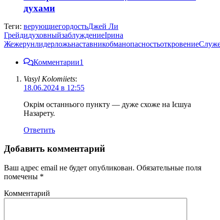
духами
Теги:
верующие
гордость
Джей Ли
Грейди
духовный
заблуждение
Ірина
Жежерун
лидер
ложь
наставник
обман
опасность
откровение
Служ
Комментарии
1
Vasyl Kolomiiets
:
18.06.2024 в 12:55
Окрім останнього пункту — дуже схоже на Ієшуа
Назарету.
Ответить
Добавить комментарий
Ваш адрес email не будет опубликован.
Обязательные поля
помечены
*
Комментарий