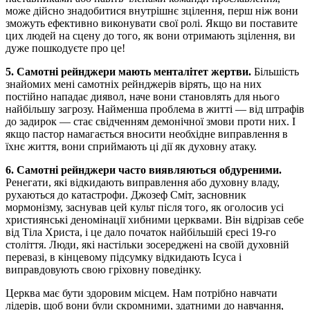
може дійсно знадобитися внутрішнє зцілення, перш ніж вони
зможуть ефективно виконувати свої ролі. Якщо ви поставите
цих людей на сцену до того, як вони отримають зцілення, ви
дуже пошкодуєте про це!
5. Самотні рейнджери мають менталітет жертви.
Більшість
знайомих мені самотніх рейнджерів вірять, що на них
постійно нападає диявол, наче вони становлять для нього
найбільшу загрозу. Найменша проблема в житті — від штрафів
до задирок — стає свідченням демонічної змови проти них. І
якщо пастор намагається вносити необхідне виправлення в
їхнє життя, вони сприймають ці дії як духовну атаку.
6. Самотні рейнджери часто виявляються обдуреними.
Ренегати, які відкидають виправлення або духовну владу,
рухаються до катастрофи. Джозеф Сміт, засновник
мормонізму, заснував цей культ після того, як оголосив усі
християнські деномінації хибними церквами. Він відрізав себе
від Тіла Христа, і це дало початок найбільшій єресі 19-го
століття. Люди, які настільки зосереджені на своїй духовній
перевазі, в кінцевому підсумку відкидають Ісуса і
виправдовують свою гріховну поведінку.
Церква має бути здоровим місцем. Нам потрібно навчати
лідерів, щоб вони були скромними, здатними до навчання,