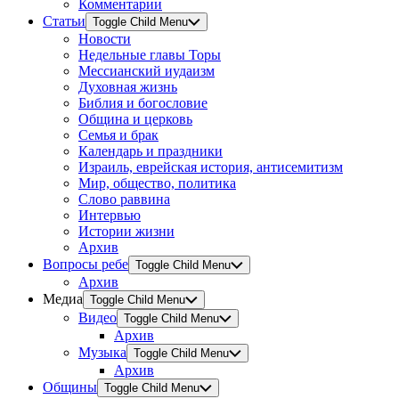
Комментарии
Статьи
Toggle Child Menu
Новости
Недельные главы Торы
Мессианский иудаизм
Духовная жизнь
Библия и богословие
Община и церковь
Семья и брак
Календарь и праздники
Израиль, еврейская история, антисемитизм
Мир, общество, политика
Слово раввина
Интервью
Истории жизни
Архив
Вопросы ребе
Toggle Child Menu
Архив
Медиа
Toggle Child Menu
Видео
Toggle Child Menu
Архив
Музыка
Toggle Child Menu
Архив
Общины
Toggle Child Menu