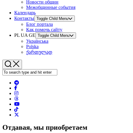
Новости общин
Межобщинные события
Календарь
Контакты
Toggle Child Menu
Блог портала
Как помочь сайту
PL UA GE
Toggle Child Menu
Українська
Polska
ქართულად
Отдавая, мы приобретаем