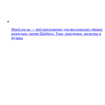
Moed.org.ua — веб-приложение для мессианских общин:
календарь, время Шаббата, Тора, праздники, молитвы и
музыка