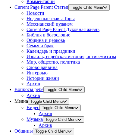
Комментарии
Current Page Parent
Статьи
Toggle Child Menu
Новости
Недельные главы Торы
Мессианский иудаизм
Current Page Parent
Духовная жизнь
Библия и богословие
Община и церковь
Семья и брак
Календарь и праздники
Израиль, еврейская история, антисемитизм
Мир, общество, политика
Слово раввина
Интервью
Истории жизни
Архив
Вопросы ребе
Toggle Child Menu
Архив
Медиа
Toggle Child Menu
Видео
Toggle Child Menu
Архив
Музыка
Toggle Child Menu
Архив
Общины
Toggle Child Menu