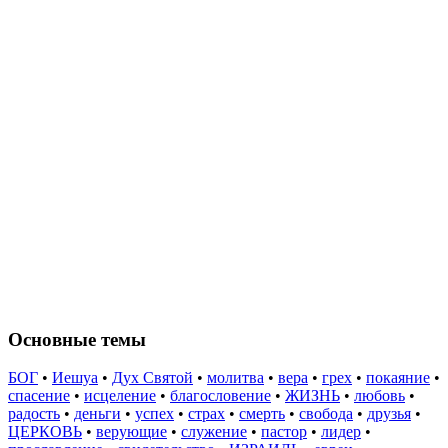
Основные темы
БОГ
•
Иешуа
•
Дух Святой
•
молитва
•
вера
•
грех
•
покаяние
•
спасение
•
исцеление
•
благословение
•
ЖИЗНЬ
•
любовь
•
радость
•
деньги
•
успех
•
страх
•
смерть
•
свобода
•
друзья
•
ЦЕРКОВЬ
•
верующие
•
служение
•
пастор
•
лидер
•