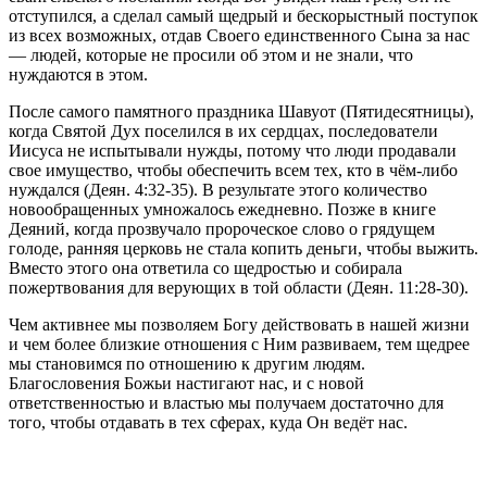
отступился, а сделал самый щедрый и бескорыстный поступок
из всех возможных, отдав Своего единственного Сына за нас
— людей, которые не просили об этом и не знали, что
нуждаются в этом.
После самого памятного праздника Шавуот (Пятидесятницы),
когда Святой Дух поселился в их сердцах, последователи
Иисуса не испытывали нужды, потому что люди продавали
свое имущество, чтобы обеспечить всем тех, кто в чём-либо
нуждался (Деян. 4:32-35). В результате этого количество
новообращенных умножалось ежедневно. Позже в книге
Деяний, когда прозвучало пророческое слово о грядущем
голоде, ранняя церковь не стала копить деньги, чтобы выжить.
Вместо этого она ответила со щедростью и собирала
пожертвования для верующих в той области (Деян. 11:28-30).
Чем активнее мы позволяем Богу действовать в нашей жизни
и чем более близкие отношения с Ним развиваем, тем щедрее
мы становимся по отношению к другим людям.
Благословения Божьи настигают нас, и с новой
ответственностью и властью мы получаем достаточно для
того, чтобы отдавать в тех сферах, куда Он ведёт нас.