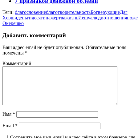
7 признаков денежной болезни
Теги:
благословение
благотворительность
Бог
верующие
Даг
Херши
деньги
десятина
жертва
жизнь
Иешуа
люди
отношения
поже
Окерешко
Добавить комментарий
Ваш адрес email не будет опубликован.
Обязательные поля
помечены
*
Комментарий
Имя
*
Email
*
Сохранить моё имя, email и адрес сайта в этом браузере для