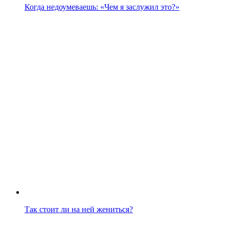
Когда недоумеваешь: «Чем я заслужил это?»
Так стоит ли на ней жениться?