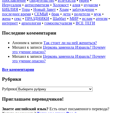
прославление
•
свидетельство
•
ИЗРАИЛЬ
•
евреи
•
Иерусалим
•
антисемитизм
•
Холокост
•
алия
•
иудаизм
•
БИБЛИЯ
•
Тора
•
Новый Завет
•
Храм
•
заблуждение
•
последнее время
•
СЕМЬЯ
•
брак
•
дети
•
родители
•
муж
•
жена
•
секс
•
ПРАЗДНИКИ
•
Шаббат
•
МИР
•
ислам
•
атеизм
•
интернет
•
археология
•
гомосексуализм
•
ВСЕ ТЕГИ
Последние комментарии
Аноним
к записи
Так стоит ли на ней жениться?
Михаил
к записи
Церковь заменила Израиль? Почему
это учение опасно?
Михаил
к записи
Церковь заменила Израиль? Почему
это учение опасно?
Все комментарии
Рубрики
Рубрики
Приглашаем переводчиков!
Знаете английский язык?
Есть опыт письменного перевода?