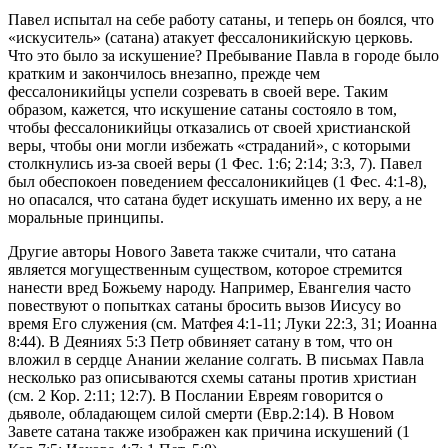
Павел испытал на себе работу сатаны, и теперь он боялся, что
«искуситель» (сатана) атакует фессалоникийскую церковь.
Что это было за искушение? Пребывание Павла в городе было
кратким и закончилось внезапно, прежде чем
фессалоникийцы успели созревать в своей вере. Таким
образом, кажется, что искушение сатаны состояло в том,
чтобы фессалоникийцы отказались от своей христианской
веры, чтобы они могли избежать «страданий», с которыми
столкнулись из-за своей веры (1 Фес. 1:6; 2:14; 3:3, 7). Павел
был обеспокоен поведением фессалоникийцев (1 Фес. 4:1-8),
но опасался, что сатана будет искушать именно их веру, а не
моральные принципы.
Другие авторы Нового Завета также считали, что сатана
является могущественным существом, которое стремится
нанести вред Божьему народу. Например, Евангелия часто
повествуют о попытках сатаны бросить вызов Иисусу во
время Его служения (см. Матфея 4:1-11; Луки 22:3, 31; Иоанна
8:44). В Деяниях 5:3 Петр обвиняет сатану в том, что он
вложил в сердце Анании желание солгать. В письмах Павла
несколько раз описываются схемы сатаны против христиан
(см. 2 Кор. 2:11; 12:7). В Послании Евреям говорится о
дьяволе, обладающем силой смерти (Евр.2:14). В Новом
Завете сатана также изображен как причина искушений (1