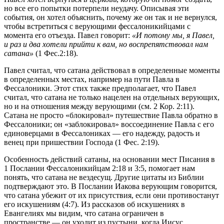
но все его попытки потерпели неудачу. Описывая эти
события, он хотел объяснить, почему же он так и не вернулся,
чтобы встретиться с верующими фессалоникийцами с
момента его отъезда. Павел говорит:
«И потому мы, я Павел,
и раз и два хотели прийти к вам, но воспрепятствовал нам
сатана»
(1 Фес.2:18).
Павел считал, что сатана действовал в определенные моменты
в определенных местах, например на пути Павла в
Фессалоники. Этот стих также предполагает, что Павел
считал, что сатана не только нацелен на отдельных верующих,
но и на отношения между верующими (см. 2 Кор. 2:11).
Сатана не просто «блокировал» путешествие Павла обратно в
Фессалоники; он «заблокировал» воссоединение Павла с его
единоверцами в Фессалониках — его надежду, радость и
венец при пришествии Господа (1 Фес. 2:19).
Особенность действий сатаны, на основании мест Писания в
1 Послании Фессалоникийцам 2:18 и 3:5, помогает нам
понять, что сатана не вездесущ. Другие цитаты из Библии
подтверждают это. В Послании Иакова верующим говорится,
что сатана убежит от их присутствия, если они противостанут
его искушениям (4:7). Из рассказов об искушениях в
Евангелиях мы видим, что сатана ограничен в
пространстве — он уходит из пустыни, когда Иисус