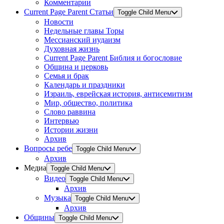
Комментарии
Current Page Parent
Статьи
Toggle Child Menu
Новости
Недельные главы Торы
Мессианский иудаизм
Духовная жизнь
Current Page Parent
Библия и богословие
Община и церковь
Семья и брак
Календарь и праздники
Израиль, еврейская история, антисемитизм
Мир, общество, политика
Слово раввина
Интервью
Истории жизни
Архив
Вопросы ребе
Toggle Child Menu
Архив
Медиа
Toggle Child Menu
Видео
Toggle Child Menu
Архив
Музыка
Toggle Child Menu
Архив
Общины
Toggle Child Menu