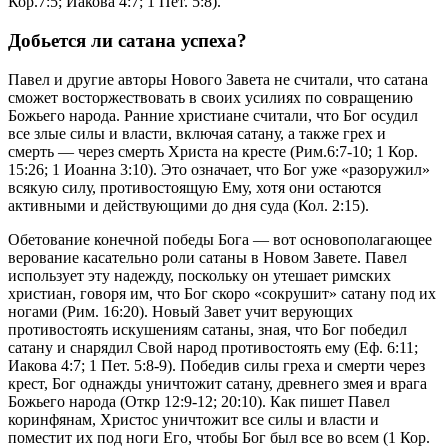
Кор.7:5; Иакова 4:7; 1 Пет. 5:8).
Добьется ли сатана успеха?
Павел и другие авторы Нового Завета не считали, что сатана
сможет восторжествовать в своих усилиях по совращению
Божьего народа. Ранние христиане считали, что Бог осудил
все злые силы и власти, включая сатану, а также грех и
смерть — через смерть Христа на кресте (Рим.6:7-10; 1 Кор.
15:26; 1 Иоанна 3:10). Это означает, что Бог уже «разоружил»
всякую силу, противостоящую Ему, хотя они остаются
активными и действующими до дня суда (Кол. 2:15).
Обетование конечной победы Бога — вот основополагающее
верование касательно роли сатаны в Новом Завете. Павел
использует эту надежду, поскольку он утешает римских
христиан, говоря им, что Бог скоро «сокрушит» сатану под их
ногами (Рим. 16:20). Новый Завет учит верующих
противостоять искушениям сатаны, зная, что Бог победил
сатану и снарядил Свой народ противостоять ему (Еф. 6:11;
Иакова 4:7; 1 Пет. 5:8-9). Победив силы греха и смерти через
крест, Бог однажды уничтожит сатану, древнего змея и врага
Божьего народа (Откр 12:9-12; 20:10). Как пишет Павел
коринфянам, Христос уничтожит все силы и власти и
поместит их под ноги Его, чтобы Бог был все во всем (1 Кор.