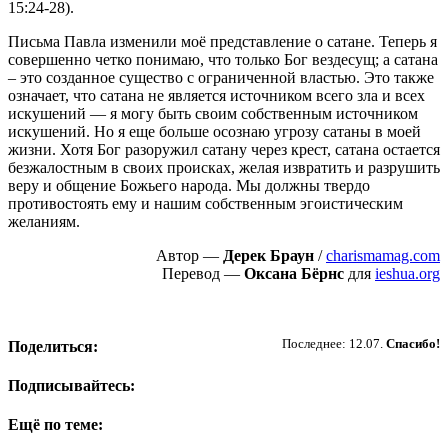
15:24-28).
Письма Павла изменили моё представление о сатане. Теперь я
совершенно четко понимаю, что только Бог вездесущ; а сатана
– это созданное существо с ограниченной властью. Это также
означает, что сатана не является источником всего зла и всех
искушений — я могу быть своим собственным источником
искушений. Но я еще больше осознаю угрозу сатаны в моей
жизни. Хотя Бог разоружил сатану через крест, сатана остается
безжалостным в своих происках, желая извратить и разрушить
веру и общение Божьего народа. Мы должны твердо
противостоять ему и нашим собственным эгоистическим
желаниям.
Автор —
Дерек Браун
/
charismamag.com
Перевод —
Оксана Бёрнс
для
ieshua.org
Пожертвовать
Последнее: 12.07.
Спасибо!
Поделиться:
Подписывайтесь:
Ещё по теме: