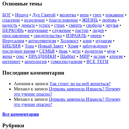
Основные темы
БОГ
•
Иешуа
•
Дух Святой
•
молитва
•
вера
•
грех
•
покаяние
•
спасение
•
исцеление
•
благословение
•
ЖИЗНЬ
•
любовь
•
радость
•
деньги
•
успех
•
страх
•
смерть
•
свобода
•
друзья
•
ЦЕРКОВЬ
•
верующие
•
служение
•
пастор
•
лидер
•
прославление
•
свидетельство
•
ИЗРАИЛЬ
•
евреи
•
Иерусалим
•
антисемитизм
•
Холокост
•
алия
•
иудаизм
•
БИБЛИЯ
•
Тора
•
Новый Завет
•
Храм
•
заблуждение
•
последнее время
•
СЕМЬЯ
•
брак
•
дети
•
родители
•
муж
•
жена
•
секс
•
ПРАЗДНИКИ
•
Шаббат
•
МИР
•
ислам
•
атеизм
•
интернет
•
археология
•
гомосексуализм
•
ВСЕ ТЕГИ
Последние комментарии
Аноним
к записи
Так стоит ли на ней жениться?
Михаил
к записи
Церковь заменила Израиль? Почему
это учение опасно?
Михаил
к записи
Церковь заменила Израиль? Почему
это учение опасно?
Все комментарии
Рубрики