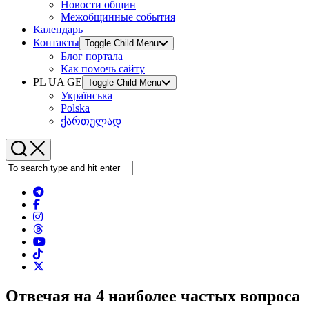
Новости общин
Межобщинные события
Календарь
Контакты
Toggle Child Menu
Блог портала
Как помочь сайту
PL UA GE
Toggle Child Menu
Українська
Polska
ქართულად
Отвечая на 4 наиболее частых вопроса