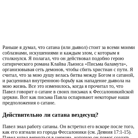
Р
аньше я думал, что сатана (или дьявол) стоит за всеми моими
соблазнами, искушениями и каждым злом, с которым я
столкнулся. Я полагал, что он действовал подобно герою
сатирического романа Клайва Льюиса «Письма баламута»,
организовывая сеть демонов, чтобы сбить христиан с пути. Я
считал, что за мою душу велась битва между Богом и сатаной,
и расценивал внутреннюю борьбу как нападение дьявола на
мою жизнь. Все это изменилось, когда я прочитал то, что
Павел говорит о сатане в своих письмах к Фессалоникийской
церкви. Вот как письма Павла оспаривают некоторые наши
предположения о сатане.
Действительно ли сатана вездесущ?
Павел знал работу сатаны. Он встретил его вскоре после того,
как его изгнали из города Фессалоники (см. Деяния 17:1-15).
Павел хотел вернуться в церковь, которую он помог создать,