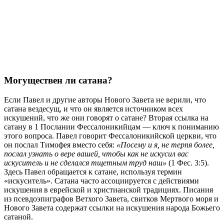
Могуществен ли сатана?
Если Павел и другие авторы Нового Завета не верили, что
сатана вездесущ, и что он является источником всех
искушений, что же они говорят о сатане? Вторая ссылка на
сатану в 1 Послании Фессалоникийцам — ключ к пониманию
этого вопроса. Павел говорит Фессалоникийской церкви, что
он послал Тимофея вместо себя:
«Посему и я, не терпя более,
послал узнать о вере вашей, чтобы как не искусил вас
искуситель и не сделался тщетным труд наш»
(1 Фес. 3:5).
Здесь Павел обращается к сатане, используя термин
«искуситель». Сатана часто ассоциируется с действиями
искушения в еврейской и христианской традициях. Писания
из псевдоэпиграфов Ветхого Завета, свитков Мертвого моря и
Нового Завета содержат ссылки на искушения народа Божьего
сатаной.