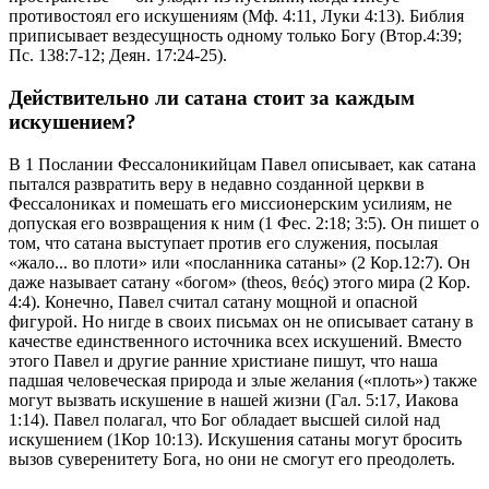
противостоял его искушениям (Мф. 4:11, Луки 4:13). Библия
приписывает вездесущность одному только Богу (Втор.4:39;
Пс. 138:7-12; Деян. 17:24-25).
Действительно ли сатана стоит за каждым
искушением?
В 1 Послании Фессалоникийцам Павел описывает, как сатана
пытался развратить веру в недавно созданной церкви в
Фессалониках и помешать его миссионерским усилиям, не
допуская его возвращения к ним (1 Фес. 2:18; 3:5). Он пишет о
том, что сатана выступает против его служения, посылая
«жало... во плоти» или «посланника сатаны» (2 Кор.12:7). Он
даже называет сатану «богом» (theos, θεός) этого мира (2 Кор.
4:4). Конечно, Павел считал сатану мощной и опасной
фигурой. Но нигде в своих письмах он не описывает сатану в
качестве единственного источника всех искушений. Вместо
этого Павел и другие ранние христиане пишут, что наша
падшая человеческая природа и злые желания («плоть») также
могут вызвать искушение в нашей жизни (Гал. 5:17, Иакова
1:14). Павел полагал, что Бог обладает высшей силой над
искушением (1Кор 10:13). Искушения сатаны могут бросить
вызов суверенитету Бога, но они не смогут его преодолеть.