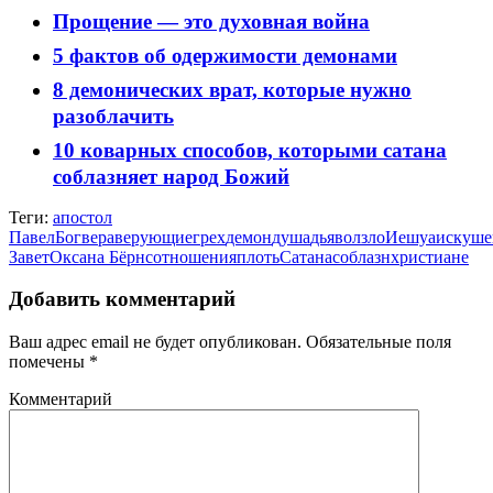
Прощение — это духовная война
5 фактов об одержимости демонами
8 демонических врат, которые нужно
разоблачить
10 коварных способов, которыми сатана
соблазняет народ Божий
Теги:
апостол
Павел
Бог
вера
верующие
грех
демон
душа
дьявол
зло
Иешуа
искуше
Завет
Оксана Бёрнс
отношения
плоть
Сатана
соблазн
христиане
Добавить комментарий
Ваш адрес email не будет опубликован.
Обязательные поля
помечены
*
Комментарий