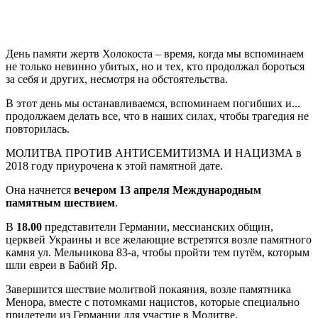
Д
ень памяти жертв Холокоста – время, когда мы вспоминаем
не только невинно убитых, но и тех, кто продолжал бороться
за себя и других, несмотря на обстоятельства.
В этот день мы останавливаемся, вспоминаем погибших и...
продолжаем делать все, что в наших силах, чтобы трагедия не
повторилась.
МОЛИТВА ПРОТИВ АНТИСЕМИТИЗМА И НАЦИЗМА в
2018 году приурочена к этой памятной дате.
Она начнется
вечером
13 апреля Международным
памятным шествием
.
В
18.00
представители Германии, мессианских общин,
церквей Украины и все желающие встретятся возле памятного
камня ул. Мельникова 83-а, чтобы пройти тем путём, которым
шли евреи в Бабий Яр.
Завершится шествие молитвой покаяния, возле памятника
Менора, вместе с потомками нацистов, которые специально
прилетели из Германии для участие в Молитве.