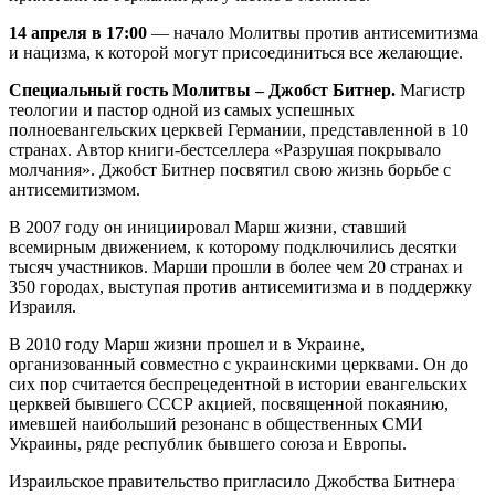
14 апреля в 17:00
— начало Молитвы против антисемитизма
и нацизма, к которой могут присоединиться все желающие.
Специальный гость Молитвы – Джобст Битнер.
Магистр
теологии и пастор одной из самых успешных
полноевангельских церквей Германии, представленной в 10
странах. Автор книги-бестселлера «Разрушая покрывало
молчания». Джобст Битнер посвятил свою жизнь борьбе с
антисемитизмом.
В 2007 году он инициировал Марш жизни, ставший
всемирным движением, к которому подключились десятки
тысяч участников. Марши прошли в более чем 20 странах и
350 городах, выступая против антисемитизма и в поддержку
Израиля.
В 2010 году Марш жизни прошел и в Украине,
организованный совместно с украинскими церквами. Он до
сих пор считается беспрецедентной в истории евангельских
церквей бывшего СССР акцией, посвященной покаянию,
имевшей наибольший резонанс в общественных СМИ
Украины, ряде республик бывшего союза и Европы.
Израильское правительство пригласило Джобства Битнера