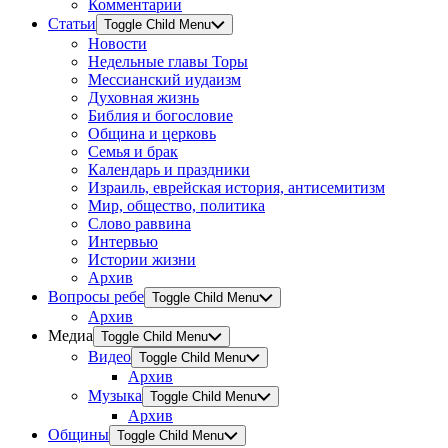
Комментарии
Статьи
Toggle Child Menu
Новости
Недельные главы Торы
Мессианский иудаизм
Духовная жизнь
Библия и богословие
Община и церковь
Семья и брак
Календарь и праздники
Израиль, еврейская история, антисемитизм
Мир, общество, политика
Слово раввина
Интервью
Истории жизни
Архив
Вопросы ребе
Toggle Child Menu
Архив
Медиа
Toggle Child Menu
Видео
Toggle Child Menu
Архив
Музыка
Toggle Child Menu
Архив
Общины
Toggle Child Menu