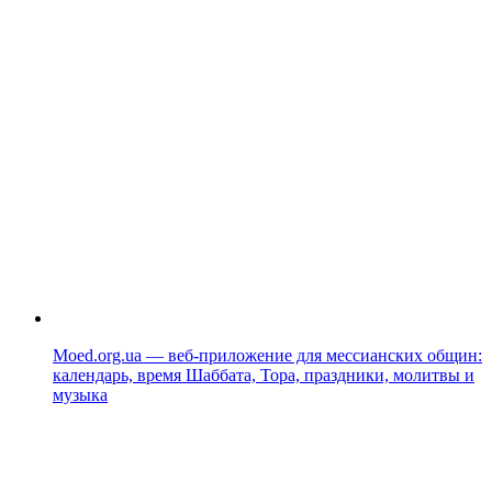
Moed.org.ua — веб-приложение для мессианских общин:
календарь, время Шаббата, Тора, праздники, молитвы и
музыка