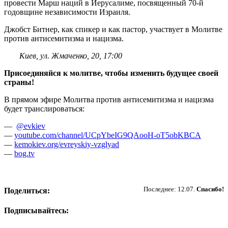
провести Марш наций в Иерусалиме, посвященный 70-й
годовщине независимости Израиля.
Джобст Битнер, как спикер и как пастор, участвует в Молитве
против антисемитизма и нацизма.
Киев, ул. Жмаченко, 20, 17:00
Присоединяйся к молитве, чтобы изменить будущее своей
страны!
В прямом эфире Молитва против антисемитизма и нацизма
будет транслироваться:
—
@evkiev
—
youtube.com/channel/UCpYbeIG9QAooH-oT5obKBCA
—
kemokiev.org/evreyskiy-vzglyad
—
bog.tv
Пожертвовать
Последнее: 12.07.
Спасибо!
Поделиться:
Подписывайтесь: