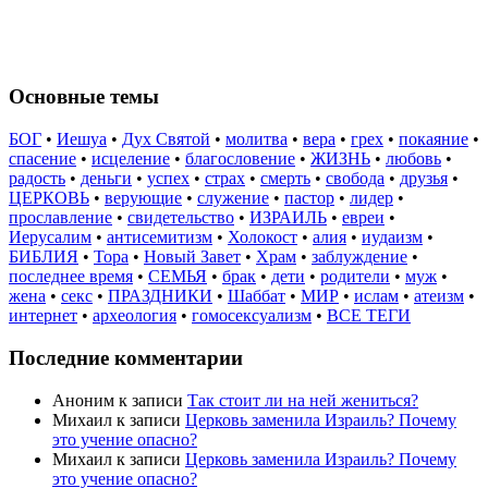
Основные темы
БОГ
•
Иешуа
•
Дух Святой
•
молитва
•
вера
•
грех
•
покаяние
•
спасение
•
исцеление
•
благословение
•
ЖИЗНЬ
•
любовь
•
радость
•
деньги
•
успех
•
страх
•
смерть
•
свобода
•
друзья
•
ЦЕРКОВЬ
•
верующие
•
служение
•
пастор
•
лидер
•
прославление
•
свидетельство
•
ИЗРАИЛЬ
•
евреи
•
Иерусалим
•
антисемитизм
•
Холокост
•
алия
•
иудаизм
•
БИБЛИЯ
•
Тора
•
Новый Завет
•
Храм
•
заблуждение
•
последнее время
•
СЕМЬЯ
•
брак
•
дети
•
родители
•
муж
•
жена
•
секс
•
ПРАЗДНИКИ
•
Шаббат
•
МИР
•
ислам
•
атеизм
•
интернет
•
археология
•
гомосексуализм
•
ВСЕ ТЕГИ
Последние комментарии
Аноним
к записи
Так стоит ли на ней жениться?
Михаил
к записи
Церковь заменила Израиль? Почему
это учение опасно?
Михаил
к записи
Церковь заменила Израиль? Почему
это учение опасно?