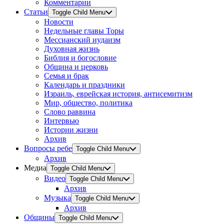
Комментарии
Статьи
Toggle Child Menu
Новости
Недельные главы Торы
Мессианский иудаизм
Духовная жизнь
Библия и богословие
Община и церковь
Семья и брак
Календарь и праздники
Израиль, еврейская история, антисемитизм
Мир, общество, политика
Слово раввина
Интервью
Истории жизни
Архив
Вопросы ребе
Toggle Child Menu
Архив
Медиа
Toggle Child Menu
Видео
Toggle Child Menu
Архив
Музыка
Toggle Child Menu
Архив
Общины
Toggle Child Menu