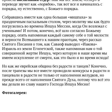
переводе звучит как
«порядок»
, так вот все и начиналось с
порядка, ну естественно, с Божьего порядка.
Собравшись вместе как одна большая «мишпаха» за
праздничным пасхальным столом, через молитву мы как будто
погрузились во времена Иешуа Мессии, когда Он возлежал с
учениками! И потом, конечно, всё шло согласно Божьему
порядку, опять напоминая каждый самому себе о той милости
и верности Всевышнего к нашим праотцам, через рассказ
Святого Писания о том, как Саваоф выводил «Иакова»
Израиль из земли Египетской, также напоминая нам о той
совершенной жертве Иешуа, через которую в наше время мы
имеем искупление от смерти, как это было и во время исхода!
Но как же еврейская община без радости и танцев? Конечно,
после трапезы мы все вместе проводили конкурсы в радости и
танцевали в радости не только от наполнения желудков, но
прежде всего от наполнения Святого Духа, потому что всё это
мы делали во славу нашего Господа Иешуа Месии!
Фотогалерея: