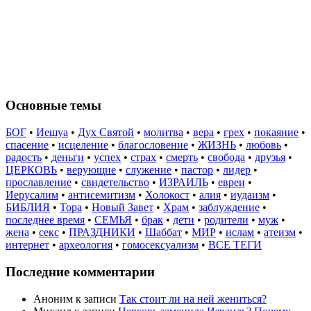
Основные темы
БОГ
•
Иешуа
•
Дух Святой
•
молитва
•
вера
•
грех
•
покаяние
•
спасение
•
исцеление
•
благословение
•
ЖИЗНЬ
•
любовь
•
радость
•
деньги
•
успех
•
страх
•
смерть
•
свобода
•
друзья
•
ЦЕРКОВЬ
•
верующие
•
служение
•
пастор
•
лидер
•
прославление
•
свидетельство
•
ИЗРАИЛЬ
•
евреи
•
Иерусалим
•
антисемитизм
•
Холокост
•
алия
•
иудаизм
•
БИБЛИЯ
•
Тора
•
Новый Завет
•
Храм
•
заблуждение
•
последнее время
•
СЕМЬЯ
•
брак
•
дети
•
родители
•
муж
•
жена
•
секс
•
ПРАЗДНИКИ
•
Шаббат
•
МИР
•
ислам
•
атеизм
•
интернет
•
археология
•
гомосексуализм
•
ВСЕ ТЕГИ
Последние комментарии
Аноним
к записи
Так стоит ли на ней жениться?