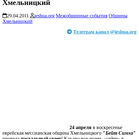
Хмельницкий
29.04.2011
ieshua.org
Межобщинные события
Общины
Хмельницкий
Телеграм канал @ieshua.org
24 апреля
в воскресенье
еврейская мессианская община Хмельницкого
"
Бейт Симха
"
провела
пасхальный седер
! Как мы все знаем,
«седер»
в