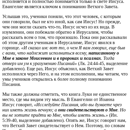
исполняется и полностью понимается только в свете Иисуса.
Евангелие является ключом к пониманию Ветхого Завета.
Услышав это, ученики поняли, что этот человек, с которым
они говорили, был не кто иной, как сам Иисус! Но прежде,
чем они могли сказать что-то, Иисус исчез из их вида. В
изумлении, они побежали обратно в Иерусалим, чтобы
рассказать всем о том, что произошло. Пока они рассказывали
об этом другим ученикам в Иерусалиме, Иисус явился в
горнице.
«И сказал им: вот то, о чем Я вам говорил, еще быв
с вами, что надлежит исполниться всему,
написанному о
Мне в законе Моисеевом и в пророках и псалмах
. Тогда
отверз им ум к уразумению Писаний»
(Лк. 24:44-45, выделение
добавлено). Еще раз, Иисус объяснил, как Ветхий Завет
исполнился через Него, и на этом исполнении, мы читаем, что
умы учеников открылись к более полному пониманию
Писания.
Мы также должны отметить, что книга Луки не единственное
место, где мы видим эту мысль. В Евангелии от Иоанна
Иисус говорит,
«Исследуйте Писания, ибо вы думаете чрез
них иметь жизнь вечную; а
они свидетельствуют о Мне
. Но
вы не хотите придти ко Мне, чтобы иметь жизнь.»
(Ин.
5:39-40, выделение добавлено). Опять же, Иисус говорит нам,
что Ветхий Завет свидетельствует о Нем. Поэтому, по словам