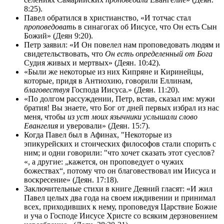
8:25).
Павел обратился в христианство, «И тотчас стал
проповедовать
в синагогах об Иисусе, что Он есть Сын
Божий» (Деян 9:20).
Петр заявил: «И Он повелел нам проповедовать людям и
свидетельствовать, что
Он есть определенный от Бога
Судия живых и мертвых» (Деян. 10:42).
«Были же некоторые из них Кипряне и Киринейцы,
которые, придя в Антиохию, говорили Еллинам,
благовествуя
Господа Иисуса.» (Деян. 11:20).
«По долгом рассуждении, Петр, встав, сказал им: мужи
братия! Вы знаете, что Бог от дней первых избрал из нас
меня, чтобы
из уст моих язычники услышали слово
Евангелия
и уверовали» (Деян. 15:7).
Когда Павел был в Афинах, "Некоторые из
эпикурейских и стоических философов стали спорить с
ним; и одни говорили: "что хочет сказать этот суеслов?
«, а другие: „кажется, он проповедует о чужих
божествах“, потому что он благовествовал им Иисуса и
воскресение» (Деян. 17:18).
Заключительные стихи в книге Деяний гласят: «И жил
Павел целых два года на своем иждивении и принимал
всех, приходивших к нему, проповедуя Царствие Божие
и уча о Господе Иисусе Христе со всяким дерзновением