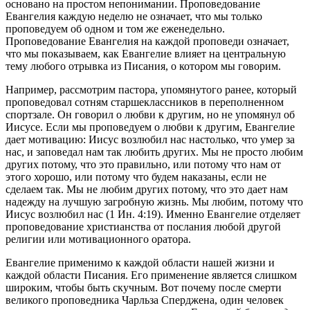
основано на простом непонимании. Проповедование
Евангелия каждую неделю не означает, что мы только
проповедуем об одном и том же еженедельно.
Проповедование Евангелия на каждой проповеди означает,
что мы показываем, как Евангелие влияет на центральную
тему любого отрывка из Писания, о котором мы говорим.
Например, рассмотрим пастора, упомянутого ранее, который
проповедовал сотням старшеклассников в переполненном
спортзале. Он говорил о любви к другим, но не упомянул об
Иисусе. Если мы проповедуем о любви к другим, Евангелие
дает мотивацию: Иисус возлюбил нас настолько, что умер за
нас, и заповедал нам так любить других. Мы не просто любим
других потому, что это правильно, или потому что нам от
этого хорошо, или потому что будем наказаны, если не
сделаем так. Мы не любим других потому, что это дает нам
надежду на лучшую загробную жизнь. Мы любим, потому что
Иисус возлюбил нас (1 Ин. 4:19). Именно Евангелие отделяет
проповедование христианства от послания любой другой
религии или мотивационного оратора.
Евангелие применимо к каждой области нашей жизни и
каждой области Писания. Его применение является слишком
широким, чтобы быть скучным. Вот почему после смерти
великого проповедника Чарльза Сперджена, один человек