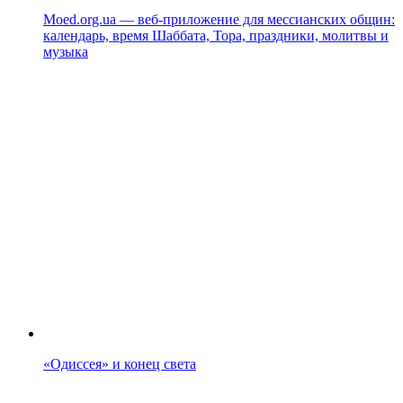
Moed.org.ua — веб-приложение для мессианских общин:
календарь, время Шаббата, Тора, праздники, молитвы и
музыка
«Одиссея» и конец света