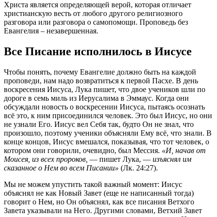
Христа является определяющей верой, которая отличает
христианскую весть от любого другого религиозного
разговора или разговора о самопомощи. Проповедь без
Евангелия – незавершенная.
Все Писание исполнилось в Иисусе
Чтобы понять, почему Евангелие должно быть на каждой
проповеди, нам надо возвратиться к первой Пасхе. В день
воскресения Иисуса, Лука пишет, что двое учеников шли по
дороге в семь миль из Иерусалима в Эммаус. Когда они
обсуждали новость о воскресении Иисуса, пытаясь осознать
всё это, к ним присоединился человек. Это был Иисус, но они
не узнали Его. Иисус вел Себя так, будто Он не знал, что
произошло, поэтому ученики объясняли Ему всё, что знали. В
конце концов, Иисус вмешался, показывая, что тот человек, о
котором они говорили, очевидно, был Мессия.
«И, начав от
Моисея, из всех пророков,
— пишет Лука, —
изъяснял им
сказанное о Нем во всем Писании»
(Лк. 24:27).
Мы не можем упустить такой важный момент: Иисус
объяснял не как Новый Завет (еще не написанный тогда)
говорит о Нем, но Он объяснял, как все писания Ветхого
Завета указывали на Него. Другими словами, Ветхий Завет