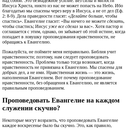
над собой. Это безнадежное усилие. Без силы и милости
Иисуса Христа, никто из нас не может попасть на Небо. Ибо
благодатью мы спасены через веру в Иисуса, а не от дел (Еф.
2: 8-9). Дела праведности гласят:
«Делайте
больше, чтобы
спастись». Евангелие гласит: «Вы ничего не можете
сделать
,
чтобы спастись; Иисус
уже все сделал
за вас». Хотя пастор и
соглашается с этим, однако, он забывает об этой истине, когда
попадает в ловушку проповедования нравственности, не
обращаясь к Евангелию.
Пожалуйста, не поймите меня неправильно. Библия учит
нравственности; поэтому, нам следует проповедовать
нравственность. Проблема только тогда возникает, когда
нравственность не привязана к Евангелию. Мы спасены для
добрых дел, а не ими. Нравственная жизнь — это жизнь,
наполненная Евангелием. Вот почему проповедование
нравственности, без обращения к Евангелию, не является
правильным проповедованием.
Проповедовать Евангелие на каждом
служении скучно?
Некоторые могут возразить, что проповедовать Евангелие
каждое воскресенье было бы скучно. Это, как правило,