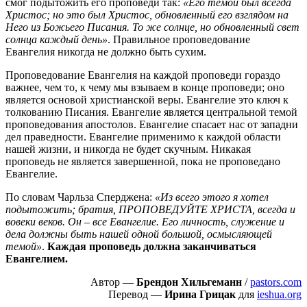
смог подытожить его проповеди так:
«Его темой был всегда
Христос; но это был Христос, обновленный его взглядом на
Него из Божьего Писания. То же солнце, но обновленный свет
солнца каждый день»
. Правильное проповедование
Евангелия никогда не должно быть сухим.
Проповедование Евангелия на каждой проповеди гораздо
важнее, чем то, к чему мы взываем в конце проповеди; оно
является основой христианской веры. Евангелие это ключ к
толкованию Писания. Евангелие является центральной темой
проповедования апостолов. Евангелие спасает нас от западни
дел праведности. Евангелие применимо к каждой области
нашей жизни, и никогда не будет скучным. Никакая
проповедь не является завершенной, пока не проповедано
Евангелие.
По словам Чарльза Сперджена:
«Из всего этого я хотел
подытожить; братия, ПРОПОВЕДУЙТЕ ХРИСТА, всегда и
вовеки веков. Он – все Евангелие. Его личность, служение и
дела должны быть нашей одной большой, осмысляющей
темой»
.
Каждая проповедь должна заканчиваться
Евангелием.
Автор —
Брендон Хильгеманн
/
pastors.com
Перевод —
Ирина Грицак
для
ieshua.org