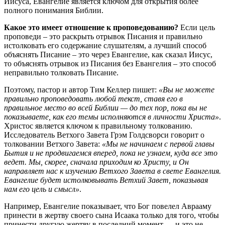
Иисуса, Евангелие является ключом для открытия более
полного понимания Библии.
Какое это имеет отношение к проповедованию?
Если цель
проповеди – это раскрыть отрывок Писания и правильно
истолковать его содержание слушателям, а лучший способ
объяснять Писание – это через Евангелие, как сказал Иисус,
то объяснять отрывок из Писания без Евангелия – это способ
неправильно толковать Писание.
Поэтому, пастор и автор Тим Келлер пишет:
«Вы не можете
правильно проповедовать любой текст, ставя его в
правильное место во всей Библии — до тех пор, пока вы не
показываете, как его темы исполняются в личности Христа»
.
Христос является ключом к правильному толкованию.
Исследователь Ветхого Завета Грэм Голдсворси говорит о
толковании Ветхого Завета:
«Мы не начинаем с первой главы
Бытия и не продвигаемся вперед, пока не узнаем, куда все это
ведет. Мы, скорее, сначала приходим ко Христу, и Он
направляет нас к изучению Ветхого Завета в свете Евангелия.
Евангелие будет истолковывать Ветхий Завет, показывая
нам его цель и смысл»
.
Например, Евангелие показывает, что Бог повелел Аврааму
принести в жертву своего сына Исаака только для того, чтобы
принести другую жертву в последний момент — и это не