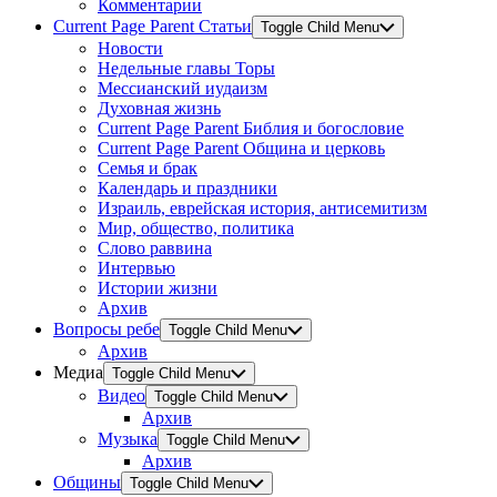
Комментарии
Current Page Parent
Статьи
Toggle Child Menu
Новости
Недельные главы Торы
Мессианский иудаизм
Духовная жизнь
Current Page Parent
Библия и богословие
Current Page Parent
Община и церковь
Семья и брак
Календарь и праздники
Израиль, еврейская история, антисемитизм
Мир, общество, политика
Слово раввина
Интервью
Истории жизни
Архив
Вопросы ребе
Toggle Child Menu
Архив
Медиа
Toggle Child Menu
Видео
Toggle Child Menu
Архив
Музыка
Toggle Child Menu
Архив
Общины
Toggle Child Menu