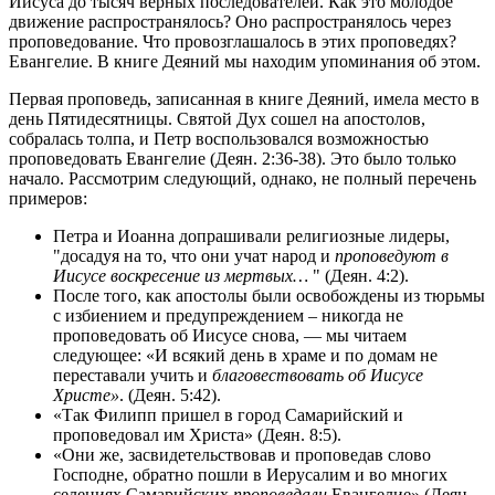
Иисуса до тысяч верных последователей. Как это молодое
движение распространялось? Оно распространялось через
проповедование. Что провозглашалось в этих проповедях?
Евангелие. В книге Деяний мы находим упоминания об этом.
Первая проповедь, записанная в книге Деяний, имела место в
день Пятидесятницы. Святой Дух сошел на апостолов,
собралась толпа, и Петр воспользовался возможностью
проповедовать Евангелие (Деян. 2:36-38). Это было только
начало. Рассмотрим следующий, однако, не полный перечень
примеров:
Петра и Иоанна допрашивали религиозные лидеры,
"досадуя на то, что они учат народ и
проповедуют в
Иисусе воскресение из мертвых…
" (Деян. 4:2).
После того, как апостолы были освобождены из тюрьмы
с избиением и предупреждением – никогда не
проповедовать об Иисусе снова, — мы читаем
следующее: «И всякий день в храме и по домам не
переставали учить и
благовествовать об Иисусе
Христе»
. (Деян. 5:42).
«Так Филипп пришел в город Самарийский и
проповедовал им Христа» (Деян. 8:5).
«Они же, засвидетельствовав и проповедав слово
Господне, обратно пошли в Иерусалим и во многих
селениях Самарийских
проповедали
Евангелие» (Деян.