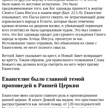
было какое-то жестокое испытание. Это было
предзнаменование того, как Бог однажды принесет в жертву
Своего Сына Иисуса в нашем мире (Быт. 22:1-9). Евангелие
показывает, что Пасха (ангел смерти, не затрагивающий дома
израильского народа в Египте, которые были отмечены
кровью ягненка на дверном косяке, и убивающий первенцев
всех египтян) не была одноразовым чудом. Это был символ
того, что Бог однажды придет для сурового осуждения Своего
народа за кровь Агнца, Иисуса, пролитую за нас.
Истолкование таких отрывков, без объяснения их связи с
Евангелием, не несет полного смысла.
Ветхий Завет указывает на крест, и Новый Завет возвращает
ко кресту. Таким образом, для правильного толкования Слова
Божьего мы должны всегда смотреть на него через призму
Евангелия.
Евангелие было главной темой
проповедей в Ранней Церкви
Евангелие явно сыграло главную роль в проповедовании
ранней церкви. В книге Деяний мы видим, что христианство
распространяется как лесной пожар, от 120 последователей