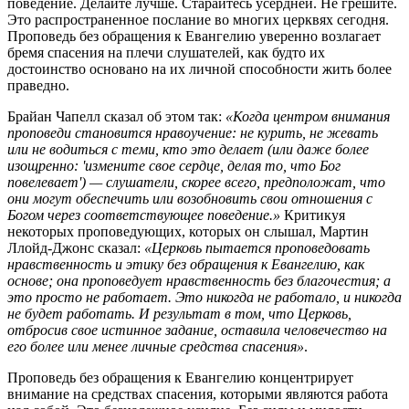
поведение. Делайте лучше. Старайтесь усердней. Не грешите.
Это распространенное послание во многих церквях сегодня.
Проповедь без обращения к Евангелию уверенно возлагает
бремя спасения на плечи слушателей, как будто их
достоинство основано на их личной способности жить более
праведно.
Брайан Чапелл сказал об этом так:
«Когда центром внимания
проповеди становится нравоучение: не курить, не жевать
или не водиться с теми, кто это делает (или даже более
изощренно: 'измените свое сердце, делая то, что Бог
повелевает') — слушатели, скорее всего, предположат, что
они могут обеспечить или возобновить свои отношения с
Богом через соответствующее поведение.»
Критикуя
некоторых проповедующих, которых он слышал, Мартин
Ллойд-Джонс сказал:
«Церковь пытается проповедовать
нравственность и этику без обращения к Евангелию, как
основе; она проповедует нравственность без благочестия; а
это просто не работает. Это никогда не работало, и никогда
не будет работать. И результат в том, что Церковь,
отбросив свое истинное задание, оставила человечество на
его более или менее личные средства спасения»
.
Проповедь без обращения к Евангелию концентрирует
внимание на средствах спасения, которыми являются работа