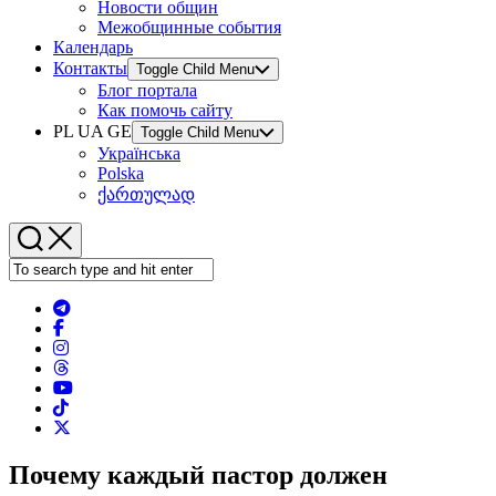
Новости общин
Межобщинные события
Календарь
Контакты
Toggle Child Menu
Блог портала
Как помочь сайту
PL UA GE
Toggle Child Menu
Українська
Polska
ქართულად
Почему каждый пастор должен