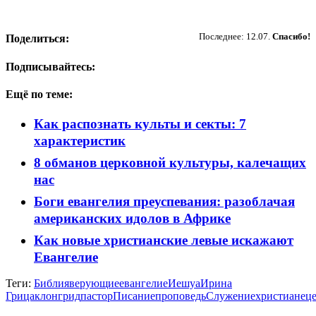
Пожертвовать
Последнее: 12.07.
Спасибо!
Поделиться:
Подписывайтесь:
Ещё по теме:
Как распознать культы и секты: 7
характеристик
8 обманов церковной культуры, калечащих
нас
Боги евангелия преуспевания: разоблачая
американских идолов в Африке
Как новые христианские левые искажают
Евангелие
Теги:
Библия
верующие
евангелие
Иешуа
Ирина
Грицак
лонгрид
пастор
Писание
проповедь
Служение
христиане
ц