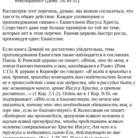
невозбранно» (Деян. 28:30-31).
Рассмотрев этот перечень, думаю, мы можем согласиться, что
там есть общее действие. Каждое упоминание о
проповедовании связано с Евангелием Иисуса Христа.
Существует даже еще больше примеров по той же теме,
которых нет в этом перечне. Ранняя церковь быстро росла,
проповедуя одно: Евангелие.
Если книга Деяний не достаточно убедительна, тема
проповедования Евангелия также наблюдается в посланиях
Павла. К Римской церкви он пишет:
«Итак, что до меня, я
готов благовествовать и вам, находящимся в Риме»
(Рим.
1:15). К церкви в Коринфе он говорит:
«И когда я приходил к
вам, братия, приходил возвещать вам свидетельство Божие
не в превосходстве слова или мудрости, ибо я рассудил быть у
вас незнающим ничего, кроме Иисуса Христа, и притом
распятого…»
(1 Кор. 2:1-2). Опять же в 1 Кор. 9:16, он
подчеркивает:
«Ибо если я благовествую, то нечем мне
хвалиться, потому что это необходимая обязанность моя, и
горе мне, если не благовествую!»
К Колоссянам он пишет:
«Которого мы проповедуем, вразумляя всякого человека и
научая всякой премудрости, чтобы представить всякого
человека совершенным во Христе Иисусе; для чего я и
тружусь и подвизаюсь силою Его, действующею во мне
могущественно»
(Кол. 1:28-29). Павел был сильно