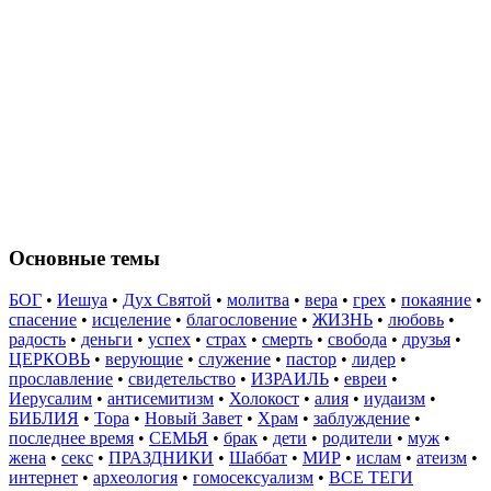
Основные темы
БОГ
•
Иешуа
•
Дух Святой
•
молитва
•
вера
•
грех
•
покаяние
•
спасение
•
исцеление
•
благословение
•
ЖИЗНЬ
•
любовь
•
радость
•
деньги
•
успех
•
страх
•
смерть
•
свобода
•
друзья
•
ЦЕРКОВЬ
•
верующие
•
служение
•
пастор
•
лидер
•
прославление
•
свидетельство
•
ИЗРАИЛЬ
•
евреи
•
Иерусалим
•
антисемитизм
•
Холокост
•
алия
•
иудаизм
•
БИБЛИЯ
•
Тора
•
Новый Завет
•
Храм
•
заблуждение
•
последнее время
•
СЕМЬЯ
•
брак
•
дети
•
родители
•
муж
•
жена
•
секс
•
ПРАЗДНИКИ
•
Шаббат
•
МИР
•
ислам
•
атеизм
•
интернет
•
археология
•
гомосексуализм
•
ВСЕ ТЕГИ