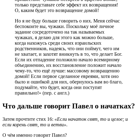
только представьте себе эффект их возвращения!
О, каким будет это возвращение домой!
Но я не буду больше говорить о них. Меня сейчас
беспокоите вы, чужаки. Поскольку моё личное
задание сосредоточено на так называемых
чужаках, я делаю для этого как можно больше,
когда нахожусь среди своих израильских
родственников, надеясь, что они поймут, чего им
не хватает, и захотят вникнуть в то, что делает Бог.
Если их отпадение положило начало всемирному
объединению, их восстановление положит начало
чему-то, что ещё лучше: массовому возвращению
домой! Если первое сделанное евреями, хотя оно
было и ошибкой для них, обернулось вам во благо,
подумайте, что будет, когда они поступят
правильно!» (пер. с англ.)
Что дальше говорит Павел о начатках?
Затем прочтите стих 16:
«Если начаток свят, то и целое; и
если корень свят, то и ветви»
.
О чём именно говорит Павел?