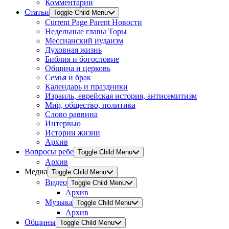
Комментарии
Статьи
Toggle Child Menu
Current Page Parent
Новости
Недельные главы Торы
Мессианский иудаизм
Духовная жизнь
Библия и богословие
Община и церковь
Семья и брак
Календарь и праздники
Израиль, еврейская история, антисемитизм
Мир, общество, политика
Слово раввина
Интервью
Истории жизни
Архив
Вопросы ребе
Toggle Child Menu
Архив
Медиа
Toggle Child Menu
Видео
Toggle Child Menu
Архив
Музыка
Toggle Child Menu
Архив
Общины
Toggle Child Menu