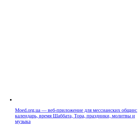
Moed.org.ua — веб-приложение для мессианских общин:
календарь, время Шаббата, Тора, праздники, молитвы и
музыка