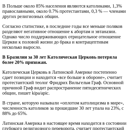
В Польше около 85% населения являются католиками, 1,3%
православными, около 0.7% протестантами, 0,3 % — членами
других религиозных общин.
Согласно статистике, в последние годы все меньше поляков
разделяют негативное отношение к абортам и эвтаназии.
Однако число поддерживающих отрицательное отношение
Церкви к половой жизни до брака и контрацептивам
несколько выросло.
В Бразилии за 30 лет Католическая Церковь потеряла
более 20% прихожан.
Католическая Церковь в Латинской Америке постепенно
сдает позиции и находится «все больше в обороне», считает
протестантский теолог Фридрих Вильгельм Граф. Основной
причиной Граф видит распространение пятидесятнических
общин, пишет kipa/apic.
В стране, которую называли «оплотом католицизма в мире»,
численность католиков за прошедшие 30 лет упала на 23%, с
88% до 65%.
Латинская Америка в настоящее время находится в состоянии
глубокого религиозного переворота, считает протестантский