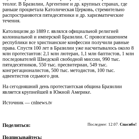
теолог. В Бразилии, Аргентине и др. крупных странах, где
раньше процветала Католическая Церковь, стремительно
распространяются пятидесятники и др. харизматические
течения.
Католицизм до 1889 г. являлся официальной религией
колониальной и имперской Бразилии. С провозглашением
республики все христианские конфессии получили равные
права. Спустя 100 лет в Бразилии уже насчитывалось около 8
млн протестантов: 2,1 млн лютеран, 1,1 млн баптистов, 1 млн
последователей Шведской свободной миссии, 990 тыс.
пятидесятников, 550 тыс. пресвитериан, 549 тыс.
конгрегационалистов, 500 тыс. методистов, 100 тыс.
адвентистов седьмого дня.
На сегодняшний день протестантская община Бразилии
является крупнейшей в Южной Америке.
Источник — cnlnews.tv
Пожертвовать
Последнее: 12.07.
Спасибо!
Поделиться:
Подписывайтесь: