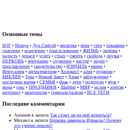
Основные темы
БОГ
•
Иешуа
•
Дух Святой
•
молитва
•
вера
•
грех
•
покаяние
•
спасение
•
исцеление
•
благословение
•
ЖИЗНЬ
•
любовь
•
радость
•
деньги
•
успех
•
страх
•
смерть
•
свобода
•
друзья
•
ЦЕРКОВЬ
•
верующие
•
служение
•
пастор
•
лидер
•
прославление
•
свидетельство
•
ИЗРАИЛЬ
•
евреи
•
Иерусалим
•
антисемитизм
•
Холокост
•
алия
•
иудаизм
•
БИБЛИЯ
•
Тора
•
Новый Завет
•
Храм
•
заблуждение
•
последнее время
•
СЕМЬЯ
•
брак
•
дети
•
родители
•
муж
•
жена
•
секс
•
ПРАЗДНИКИ
•
Шаббат
•
МИР
•
ислам
•
атеизм
•
интернет
•
археология
•
гомосексуализм
•
ВСЕ ТЕГИ
Последние комментарии
Аноним
к записи
Так стоит ли на ней жениться?
Михаил
к записи
Церковь заменила Израиль? Почему
это учение опасно?