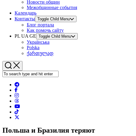
Новости общин
Межобщинные события
Календарь
Контакты
Toggle Child Menu
Блог портала
Как помочь сайту
PL UA GE
Toggle Child Menu
Українська
Polska
ქართულად
Польша и Бразилия теряют