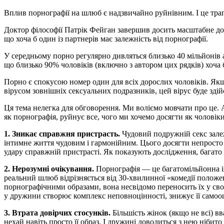
В
плив порнографії на шлюб є надзвичайно руйнівним. І це тр
Доктор філософії Патрік Фейган завершив досить масштабне дос
що хоча б один із партнерів має залежність від порнографії.
У середньому порно регулярно дивляться близько 40 мільйонів 
що близько 90% чоловіків (включно з автором цих рядків) хоча
Порно є спокусою номер один для всіх дорослих чоловіків. Якщ
вірусом зовнішніх сексуальних подразників, цей вірус буде зд
Ця тема нелегка для обговорення. Ми воліємо мовчати про це. 
як порнографія, руйнує все, чого ми хочемо досягти як чоловік
1. Зникає справжня пристрасть.
Чудовий подружній секс зале
інтимне життя чудовим і гармонійним. Цього досягти непросто н
удару справжній пристрасті. Як показують дослідження, багато 
2. Нерозумні очікування.
Порнографія — це багатомільйонна ін
реальний шлюб відрізняється від 30-хвилинної «комедії положен
порнографічними образами, вона несвідомо переносить їх у сво
у дружини створює комплекс неповноцінності, знижує її самооц
3. Втрата довірчих стосунків.
Більшість жінок (якщо не всі) в
нехай навіть просто її образ. І дружині доводиться з нею ніби