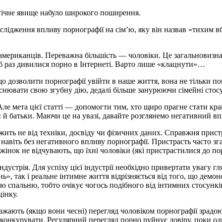
агічне явище набуло широкого поширення.
лідження впливу порнографії на сім’ю, яку він назвав «тихим вб
американців. Переважна більшість — чоловіки. Це загальновизна
 б раз дивилися порно в Інтернеті. Варто лише «клацнути»…
о дозволити порнографії увійти в наше життя, вона не тільки п
ійснювати свою згубну дію, дедалі більше занурюючи сімейні стос
Але мета цієї статті — допомогти тим, хто щиро прагне стати к
и й батьки. Маючи це на увазі, давайте розглянемо негативний в
жить не від техніки, досвіду чи фізичних даних. Справжня прис
авіть без негативного впливу порнографії. Пристрасть часто згас
жінок не відчувають, що їхні чоловіки (які пристрастилися до пор
дустрія. Для успіху цієї індустрії необхідно привертати увагу 
ь», так і реальне інтимне життя відрізняється від того, що дем
ю спальню, тобто очікує чогось подібного від інтимних стосункі
інку.
важають (якщо вони чесні) перегляд чоловіком порнографії зрадо
то конкурувати. Регулярний перегляд порно руйнує довіру, поки 