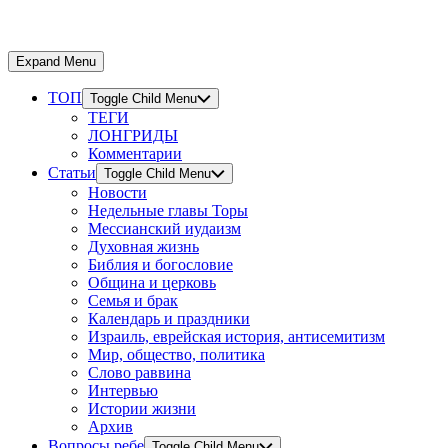
Expand Menu
ТОП
Toggle Child Menu
ТЕГИ
ЛОНГРИДЫ
Комментарии
Статьи
Toggle Child Menu
Новости
Недельные главы Торы
Мессианский иудаизм
Духовная жизнь
Библия и богословие
Община и церковь
Семья и брак
Календарь и праздники
Израиль, еврейская история, антисемитизм
Мир, общество, политика
Слово раввина
Интервью
Истории жизни
Архив
Вопросы ребе
Toggle Child Menu