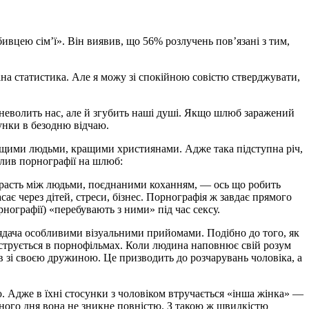
ивцею сім’ї». Він виявив, що 56% розлучень пов’язані з тим,
на статистика. Але я можу зі спокійною совістю стверджувати,
оневолить нас, але й згубить наші душі. Якщо шлюб заражений
унки в безодню відчаю.
ращими людьми, кращими християнами. Адже така підступна річ,
плив порнографії на шлюб:
трасть між людьми, поєднаними коханням, — ось що робить
ає через дітей, стреси, бізнес. Порнографія ж завдає прямого
нографії) «перебувають з ними» під час сексу.
глядача особливими візуальними прийомами. Подібно до того, як
онструється в порнофільмах. Коли людина наповнює свій розум
в зі своєю дружиною. Це призводить до розчарувань чоловіка, а
ю. Адже в їхні стосунки з чоловіком втручається «інша жінка» —
одного дня вона не зникне повністю. З такою ж швидкістю