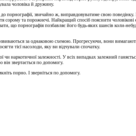
нувала чоловіка й дружину.
 до порнографії, звичайно ж, виправдовуватиме свою поведінку.
уття сорому та порожнечі. Найкращий спосіб пояснити чоловіков
азати, що порнографія позбавляє його будь-яких шансів коли-небу
озвиваються за однаковою схемою. Прогресуючи, вони вимагають д
ягти тієї насолоди, яку ви відчували спочатку.
ної чи наркотичної залежності. У всіх випадках залежний ганяєть
 він звертається по допомогу.
кніть порно. І зверніться по допомогу.