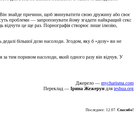
 Він знайде причини, щоб звинуватити свою дружину або своє
і суть проблеми — запропонувати йому згадати найкращий секс
дь відчути це ще раз. Порнографія створює лише ілюзію,
едалі більшої дози насолоди. Згодом, яку б «дозу» ви не
ся за тим поривом насолоди, який одного разу він відчув. У
Джерело —
mycharisma.com
Переклад —
Ірина Жежерун
для
ieshua.org
Пожертвовать
Последнее: 12.07.
Спасибо!