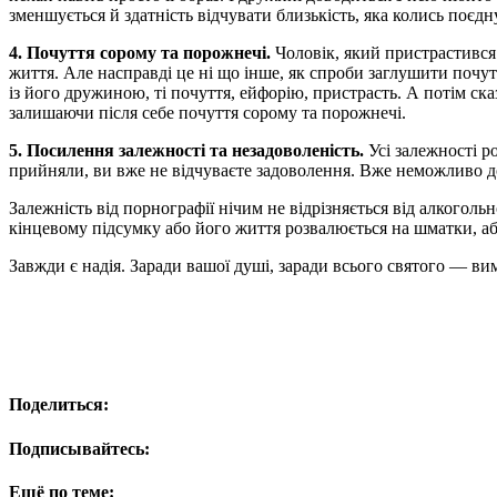
зменшується й здатність відчувати близькість, яка колись поєд
4. Почуття сорому та порожнечі.
Чоловік, який пристрастився
життя. Але насправді це ні що інше, як спроби заглушити поч
із його дружиною, ті почуття, ейфорію, пристрасть. А потім ск
залишаючи після себе почуття сорому та порожнечі.
5. Посилення залежності та незадоволеність.
Усі залежності р
прийняли, ви вже не відчуваєте задоволення. Вже неможливо дос
Залежність від порнографії нічим не відрізняється від алкоголь
кінцевому підсумку або його життя розвалюється на шматки, або
Завжди є надія. Заради вашої душі, заради всього святого — вим
Поделиться:
Подписывайтесь:
Ещё по теме: