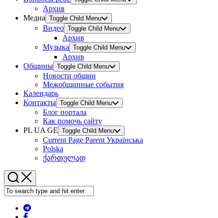
Архив
Медиа
Toggle Child Menu
Видео
Toggle Child Menu
Архив
Музыка
Toggle Child Menu
Архив
Общины
Toggle Child Menu
Новости общин
Межобщинные события
Календарь
Контакты
Toggle Child Menu
Блог портала
Как помочь сайту
PL UA GE
Toggle Child Menu
Current Page Parent
Українська
Polska
ქართულად