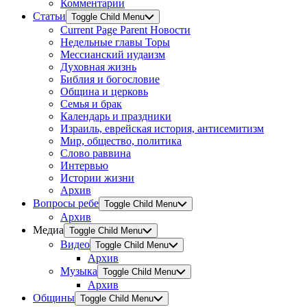
Комментарии
Статьи
Toggle Child Menu
Current Page Parent
Новости
Недельные главы Торы
Мессианский иудаизм
Духовная жизнь
Библия и богословие
Община и церковь
Семья и брак
Календарь и праздники
Израиль, еврейская история, антисемитизм
Мир, общество, политика
Слово раввина
Интервью
Истории жизни
Архив
Вопросы ребе
Toggle Child Menu
Архив
Медиа
Toggle Child Menu
Видео
Toggle Child Menu
Архив
Музыка
Toggle Child Menu
Архив
Общины
Toggle Child Menu