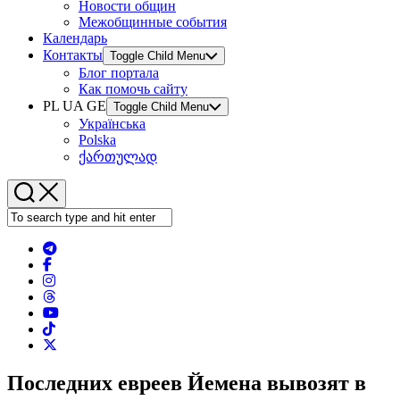
Новости общин
Межобщинные события
Календарь
Контакты
Toggle Child Menu
Блог портала
Как помочь сайту
PL UA GE
Toggle Child Menu
Українська
Polska
ქართულად
Последних евреев Йемена вывозят в