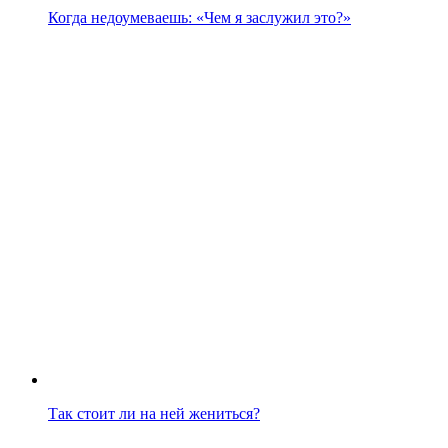
Когда недоумеваешь: «Чем я заслужил это?»
Так стоит ли на ней жениться?