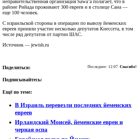
неправительственная организация Sawa’a полагает, что в
районе Рийада проживают 300 евреев и в столице Сана —
еще 100 человек.
С израильской стороны в операцию по вывозу йеменских
евреев приняли участие несколько депутатов Кнессета, в том
числе ряд депутатов от партии ШАС.
Источник — jewish.ru
Пожертвовать
Последнее: 12.07.
Спасибо!
Поделиться:
Подписывайтесь:
Ещё по теме:
В Израиль перевезли последних йеменских
евреев
Ирландский Моисей, йеменские евреи и
черная оспа