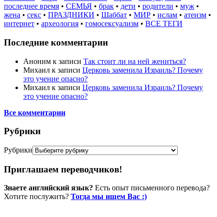
последнее время
•
СЕМЬЯ
•
брак
•
дети
•
родители
•
муж
•
жена
•
секс
•
ПРАЗДНИКИ
•
Шаббат
•
МИР
•
ислам
•
атеизм
•
интернет
•
археология
•
гомосексуализм
•
ВСЕ ТЕГИ
Последние комментарии
Аноним
к записи
Так стоит ли на ней жениться?
Михаил
к записи
Церковь заменила Израиль? Почему
это учение опасно?
Михаил
к записи
Церковь заменила Израиль? Почему
это учение опасно?
Все комментарии
Рубрики
Рубрики
Приглашаем переводчиков!
Знаете английский язык?
Есть опыт письменного перевода?
Хотите послужить?
Тогда мы ищем Вас :)
Пожертвовать / donate