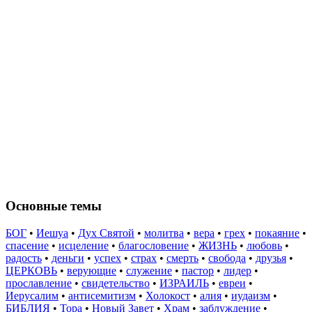
Основные темы
БОГ
•
Иешуа
•
Дух Святой
•
молитва
•
вера
•
грех
•
покаяние
•
спасение
•
исцеление
•
благословение
•
ЖИЗНЬ
•
любовь
•
радость
•
деньги
•
успех
•
страх
•
смерть
•
свобода
•
друзья
•
ЦЕРКОВЬ
•
верующие
•
служение
•
пастор
•
лидер
•
прославление
•
свидетельство
•
ИЗРАИЛЬ
•
евреи
•
Иерусалим
•
антисемитизм
•
Холокост
•
алия
•
иудаизм
•
БИБЛИЯ
•
Тора
•
Новый Завет
•
Храм
•
заблуждение
•