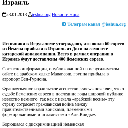
Израиль
23.01.2013
ieshua.org
Новости мира
Телеграм канал @ieshua.org
Источники в Иерусалиме утверждают, что около 60 евреев
из Йемена прибыли в Израиль из Дохи на самолете
катарской авиакомпании. Всего в рамках операции в
Израиль будут доставлены 400 йеменских евреев.
Согласно информации, опубликованной на иерусалимском
сайте на арабском языке Manar.com, группа прибыла в
аэропорт Бен-Гуриона.
Франкоязычное израильское агентство jssnews поясняет, что о
судьбе йеменских евреев в последние годы широкой публике
известно немного, так как с начала «арабской весны» эту
страну сотрясает гражданская война между
правительственными войсками, племенными
формированиями и исламистами «Аль-Каиды».
Борющаяся с дискриминацией йеменская