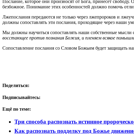
Послание, которое они произносят от Бога, принесет свободу.
безбожное. Понимание этих особенностей должно помочь отли
Лжепослания передаются не только через лжепророков и лжеу
должны сопоставлять эти послания, проходящие через наши у
Мы должны научиться сопоставлять наши собственные мысли со
восстающее против познания Божия, и пленяем всякое помышл
Сопоставление послания со Словом Божьим будет защищать наш
Поделиться:
Подписывайтесь:
Ещё по теме:
Три способа распознать истинное пророческо
Как распознать подделку под Божье движени