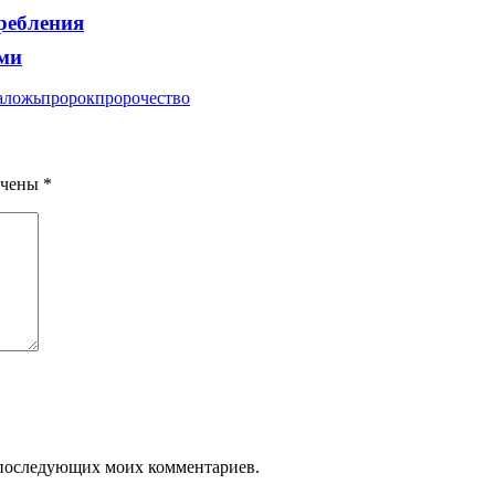
ребления
ми
а
ложь
пророк
пророчество
ечены
*
ля последующих моих комментариев.