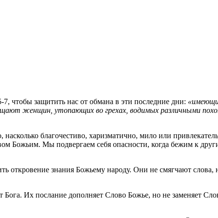
-7, чтобы защитить нас от обмана в эти последние дни:
«имеющие
щают женщин, утопающих во грехах, водимых различными похотя
 насколько благочестиво, харизматично, мило или привлекател
ом Божьим. Мы подвергаем себя опасности, когда бежим к други
ть откровение знания Божьему народу. Они не смягчают слова, 
от Бога. Их послание дополняет Слово Божье, но не заменяет Сл