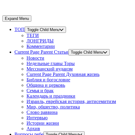
Expand Menu
ТОП
Toggle Child Menu
ТЕГИ
ЛОНГРИДЫ
Комментарии
Current Page Parent
Статьи
Toggle Child Menu
Новости
Недельные главы Торы
Мессианский иудаизм
Current Page Parent
Духовная жизнь
Библия и богословие
Община и церковь
Семья и брак
Календарь и праздники
Израиль, еврейская история, антисемитизм
Мир, общество, политика
Слово раввина
Интервью
Истории жизни
Архив
Вопросы ребе
Toggle Child Menu