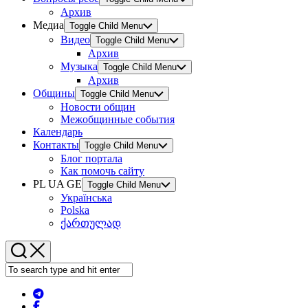
Архив
Медиа
Toggle Child Menu
Видео
Toggle Child Menu
Архив
Музыка
Toggle Child Menu
Архив
Общины
Toggle Child Menu
Новости общин
Межобщинные события
Календарь
Контакты
Toggle Child Menu
Блог портала
Как помочь сайту
PL UA GE
Toggle Child Menu
Українська
Polska
ქართულად