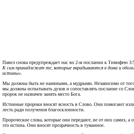
П
авел снова предупреждает нас во 2-м послании к Тимофею 3:5
К сим принадлежат те, которые вкрадываются в дома и оболь
истины».
Мы должны быть не наивными, а мудрыми. Независимо от того,
мы должны испытывать духов и сопоставлять послание со Слов
пророк не назначен занять место Бога.
Истинные пророки вносят ясность в Слово. Они помогают изли
лесть ради получения благосклонности.
Пророческие слова, которые они передают, не от них самих, а 
это истина. Они вносят прозрачность в туманное.