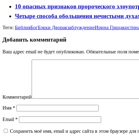
10 опасных признаков пророческого злоупот
Четыре способа обольщения нечистыми духа
Теги:
Библия
Бог
Бэкки Дворак
заблуждение
Ирина Грицак
истин
Добавить комментарий
Ваш адрес email не будет опубликован.
Обязательные поля пом
Комментарий
Имя
*
Email
*
Сохранить моё имя, email и адрес сайта в этом браузере д