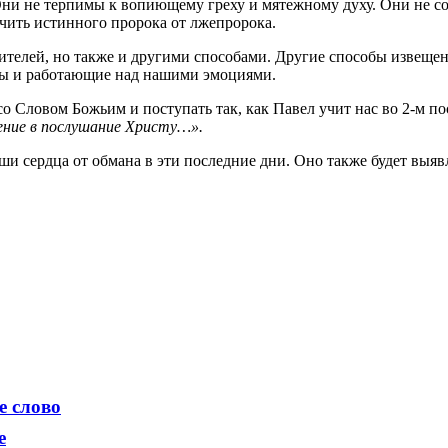
 Они не терпимы к вопиющему греху и мятежному духу. Они не со
чить истинного пророка от лжепророка.
чителей, но также и другими способами. Другие способы извещ
мы и работающие над нашими эмоциями.
 Словом Божьим и поступать так, как Павел учит нас во 2-м п
ение в послушание Христу…».
и сердца от обмана в эти последние дни. Оно также будет выяв
е слово
е