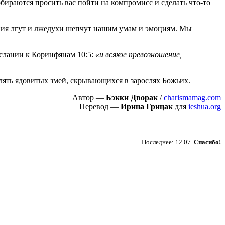
бираются просить вас пойти на компромисс и сделать что-то
ения лгут и лжедухи шепчут нашим умам и эмоциям. Мы
ослании к Коринфянам 10:5:
«и всякое превозношение,
лять ядовитых змей, скрывающихся в зарослях Божьих.
Автор —
Бэкки Дворак
/
charismamag.com
Перевод —
Ирина Грицак
для
ieshua.org
Пожертвовать
Последнее: 12.07.
Спасибо!