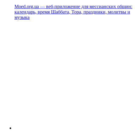
Moed.org.ua — веб-приложение для мессианских общин:
календарь, время Шаббата, Тора, праздники, молитвы и
музыка