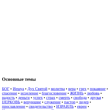
Основные темы
БОГ
•
Иешуа
•
Дух Святой
•
молитва
•
вера
•
грех
•
покаяние
•
спасение
•
исцеление
•
благословение
•
ЖИЗНЬ
•
любовь
•
радость
•
деньги
•
успех
•
страх
•
смерть
•
свобода
•
друзья
•
ЦЕРКОВЬ
•
верующие
•
служение
•
пастор
•
лидер
•
прославление
•
свидетельство
•
ИЗРАИЛЬ
•
евреи
•