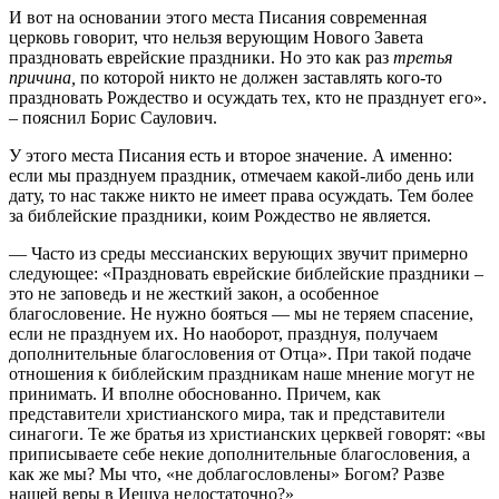
И вот на основании этого места Писания современная
церковь говорит, что нельзя верующим Нового Завета
праздновать еврейские праздники. Но это как раз
третья
причина,
по которой никто не должен заставлять кого-то
праздновать Рождество и осуждать тех, кто не празднует его».
– пояснил Борис Саулович.
У этого места Писания есть и второе значение. А именно:
если мы празднуем праздник, отмечаем какой-либо день или
дату, то нас также никто не имеет права осуждать. Тем более
за библейские праздники, коим Рождество не является.
— Часто из среды мессианских верующих звучит примерно
следующее: «Праздновать еврейские библейские праздники –
это не заповедь и не жесткий закон, а особенное
благословение. Не нужно бояться — мы не теряем спасение,
если не празднуем их. Но наоборот, празднуя, получаем
дополнительные благословения от Отца». При такой подаче
отношения к библейским праздникам наше мнение могут не
принимать. И вполне обоснованно. Причем, как
представители христианского мира, так и представители
синагоги. Те же братья из христианских церквей говорят: «вы
приписываете себе некие дополнительные благословения, а
как же мы? Мы что, «не доблагословлены» Богом? Разве
нашей веры в Иешуа недостаточно?»