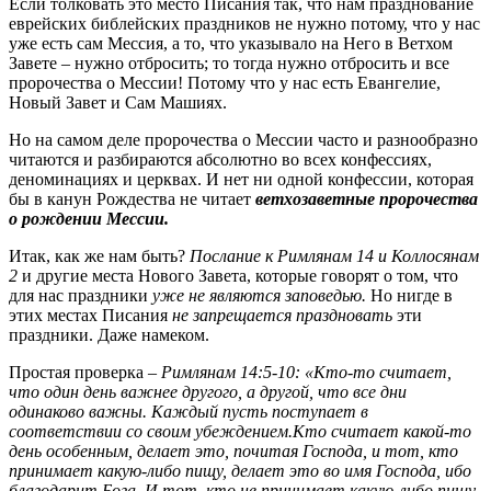
Если толковать это место Писания так, что нам празднование
еврейских библейских праздников не нужно потому, что у нас
уже есть сам Мессия, а то, что указывало на Него в Ветхом
Завете – нужно отбросить; то тогда нужно отбросить и все
пророчества о Мессии! Потому что у нас есть Евангелие,
Новый Завет и Сам Машиях.
Но на самом деле пророчества о Мессии часто и разнообразно
читаются и разбираются абсолютно во всех конфессиях,
деноминациях и церквах. И нет ни одной конфессии, которая
бы в канун Рождества не читает
ветхозаветные пророчества
о рождении Мессии.
Итак, как же нам быть?
Послание к Римлянам 14 и Коллосянам
2
и другие места Нового Завета, которые говорят о том, что
для нас праздники
уже не являются заповедью.
Но нигде в
этих местах Писания
не запрещается праздновать
эти
праздники. Даже намеком.
Простая проверка
– Римлянам 14:5-10: «Кто-то считает,
что один день важнее другого, а другой, что все дни
одинаково важны. Каждый пусть поступает в
соответствии со своим убеждением.Кто считает какой-то
день особенным, делает это, почитая Господа, и тот, кто
принимает какую-либо пищу, делает это во имя Господа, ибо
благодарит Бога. И тот, кто не принимает какую-либо пищу,