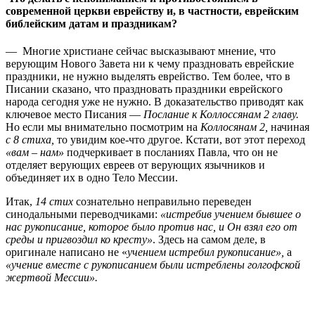
современной церкви еврейству и, в частности, еврейским
библейским датам и праздникам?
— Многие христиане сейчас высказывают мнение, что
верующим Нового Завета ни к чему праздновать еврейские
праздники, не нужно выделять еврейство. Тем более, что в
Писании сказано, что праздновать праздники еврейского
народа сегодня уже не нужно. В доказательство приводят как
ключевое место Писания —
Послание к Коллоссянам 2 главу.
Но если мы внимательно посмотрим на
Коллосянам 2,
начиная
с 8 стиха,
то увидим кое-что другое. Кстати, вот этот переход
«вам – нам»
подчеркивает в посланиях Павла, что он не
отделяет верующих евреев от верующих язычников и
объединяет их в одно Тело Мессии.
Итак,
14 стих
сознательно неправильно переведен
синодальными переводчиками:
«истребив учением бывшее о
нас рукописание, которое было против нас, и Он взял его от
среды и пригвоздил ко кресту»
. Здесь на самом деле, в
оригинале написано не «
учением истребил рукописание»,
а
«учение вместе с рукописанием были истреблены голгофской
жертвой Мессии».