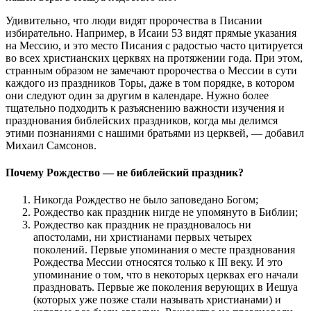
Удивительно, что люди видят пророчества в Писании
избирательно. Например, в Исаии 53 видят прямые указания
на Мессию, и это место Писания с радостью часто цитируется
во всех христианских церквях на протяжении года. При этом,
странным образом не замечают пророчества о Мессии в сути
каждого из праздников Торы, даже в том порядке, в котором
они следуют один за другим в календаре. Нужно более
тщательно подходить к разъяснению важности изучения и
празднования библейских праздников, когда мы делимся
этими познаниями с нашими братьями из церквей, — добавил
Михаил Самсонов.
Почему Рождество — не библейский праздник?
Никогда Рождество не было заповедано Богом;
Рождество как праздник нигде не упомянуто в Библии;
Рождество как праздник не праздновалось ни
апостолами, ни христианами первых четырех
поколений. Первые упоминания о месте празднования
Рождества Мессии относятся только к III веку. И это
упоминание о том, что в некоторых церквах его начали
праздновать. Первые же поколения верующих в Иешуа
(которых уже позже стали называть христианами) и