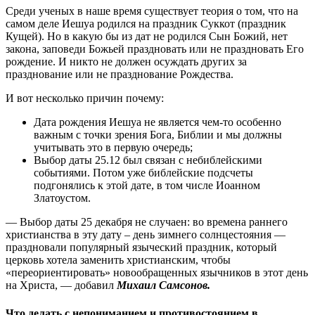
Среди ученых в наше время существует теория о том, что на
самом деле Иешуа родился на праздник Суккот (праздник
Кущей). Но в какую бы из дат не родился Сын Божий, нет
закона, заповеди Божьей праздновать или не праздновать Его
рождение. И никто не должен осуждать других за
празднование или не празднование Рождества.
И вот несколько причин почему:
Дата рождения Иешуа не является чем-то особенно
важным с точки зрения Бога, Библии и мы должны
учитывать это в первую очередь;
Выбор даты 25.12 был связан с небиблейскими
событиями. Потом уже библейские подсчеты
подгонялись к этой дате, в том числе Иоанном
Златоустом.
— Выбор даты 25 декабря не случаен: во времена раннего
христианства в эту дату – день зимнего солнцестояния —
праздновали популярный языческий праздник, который
церковь хотела заменить христианским, чтобы
«переориентировать» новообращенных язычников в этот день
на Христа, — добавил
Михаил Самсонов.
Что делать с непониманием и противостоянием в