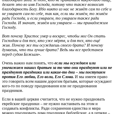
делает это во имя Господа, потому что также возносит
благодарность Богу.
Ибо никто из нас не живёт сам по себе и
не умирает сам по себе, так как, если мы живём, то живём
ради Господа, и если умираем, то умираем также ради
Господа. И значит, живём или умираем — мы принадлежим
Господу.
Вот почему Христос умер и воскрес, чтобы мог Он стать
Господом и для тех, кто уже мёртв, и для тех, кто ещё
жив.
Почему же ты осуждаешь своего брата? И почему
думаешь, что ты лучше брата? Ведь мы все предстанем
перед судом Божьим
».
Очень важно нам понять, что
если мы осуждаем или
уничижаем наших братьев за то что они празднуют или не
празднуют праздники или какие-то дни – мы поступаем
против Его любви, Его воли, Его Слова.
И мы имеем право
это говорить всем нашим дорогим братьям, которые осуждают
кого-то по поводу празднования или не празднования
праздников.
Если в вашей церкви считается, что не нужно праздновать
еврейские праздники – не нужно настаивать на этом и
создавать конфликты. Ради сохранения единства и мира
можно праздновать дома праздники библейские, а в церкви –