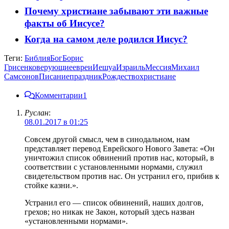
Почему христиане забывают эти важные
факты об Иисусе?
Когда на самом деле родился Иисус?
Теги:
Библия
Бог
Борис
Грисенко
верующие
евреи
Иешуа
Израиль
Мессия
Михаил
Самсонов
Писание
праздник
Рождество
христиане
Комментарии
1
Руслан
:
08.01.2017 в 01:25
Совсем другой смысл, чем в синодальном, нам
представляет перевод Еврейского Нового Завета: «Он
уничтожил список обвинений против нас, который, в
соответствии с установленными нормами, служил
свидетельством против нас. Он устранил его, прибив к
стойке казни.».
Устранил его — список обвинений, наших долгов,
грехов; но никак не Закон, который здесь назван
«установленными нормами».