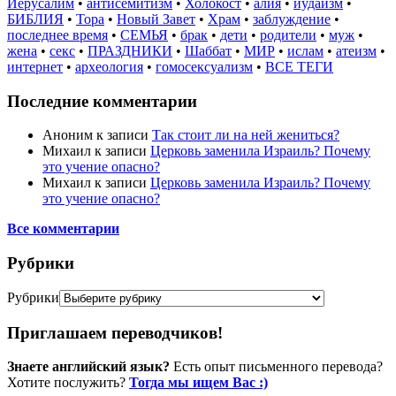
Иерусалим
•
антисемитизм
•
Холокост
•
алия
•
иудаизм
•
БИБЛИЯ
•
Тора
•
Новый Завет
•
Храм
•
заблуждение
•
последнее время
•
СЕМЬЯ
•
брак
•
дети
•
родители
•
муж
•
жена
•
секс
•
ПРАЗДНИКИ
•
Шаббат
•
МИР
•
ислам
•
атеизм
•
интернет
•
археология
•
гомосексуализм
•
ВСЕ ТЕГИ
Последние комментарии
Аноним
к записи
Так стоит ли на ней жениться?
Михаил
к записи
Церковь заменила Израиль? Почему
это учение опасно?
Михаил
к записи
Церковь заменила Израиль? Почему
это учение опасно?
Все комментарии
Рубрики
Рубрики
Приглашаем переводчиков!
Знаете английский язык?
Есть опыт письменного перевода?
Хотите послужить?
Тогда мы ищем Вас :)