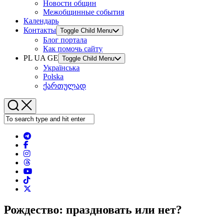
Новости общин
Межобщинные события
Календарь
Контакты
Toggle Child Menu
Блог портала
Как помочь сайту
PL UA GE
Toggle Child Menu
Українська
Polska
ქართულად
Рождество: праздновать или нет?