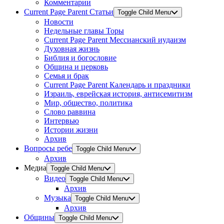
Комментарии
Current Page Parent
Статьи
Toggle Child Menu
Новости
Недельные главы Торы
Current Page Parent
Мессианский иудаизм
Духовная жизнь
Библия и богословие
Община и церковь
Семья и брак
Current Page Parent
Календарь и праздники
Израиль, еврейская история, антисемитизм
Мир, общество, политика
Слово раввина
Интервью
Истории жизни
Архив
Вопросы ребе
Toggle Child Menu
Архив
Медиа
Toggle Child Menu
Видео
Toggle Child Menu
Архив
Музыка
Toggle Child Menu
Архив
Общины
Toggle Child Menu