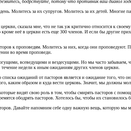
резвитесь, бодрствуйте, потому что противник ваш диавол ход
день. Молитесь за их супругов. Молитесь за их детей. Многие 
церкви, сказала мне, что не так уж критично относится к своему
 кроме неё в церкви есть еще 300 членов. И если бы другие прих
сторов к проповедям. Молитесь за них, когда они проповедуют. 
ении во время проповеди.
огущими, всеведущими и вездесущими. Но мы часто забываем, что
в течение недели к иным ожиданиям других членов церкви.
 списка ожиданий от пасторов является и ожидание того, что о
о, каким образом и куда вести церковь. Значит, мы должны моли
которые видят свою роль в том, чтобы смирять пасторов с помощ
ремятся ободрять пасторов. Хотелось бы, чтобы их становилось 
сторов. Давайте напомним себе одну важную вещь, которую мы м