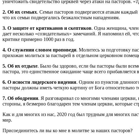
уничтожить свидетельство церквей через атаки на пасторов. «
Т
2. Об их семьях
. Семьи пасторов подвергаются атакам каждый 
что их семьи подвергались безжалостным нападениям.
3. О защите от критиканов и скептиков
. Одна женщина, член 
дает несколько «созидательных» замечаний. Я напомнил ей, что
критике примерно 1000 раз в год.
4. О служении словом проповеди
. Молитесь за подготовку па
прихожан молиться за пастырей в отдельном церковном помещ
5. Об их отдыхе
. Было бы здорово, если бы пасторы были всем
пастора, это единственное ожидание чаще всего прибавляется 
6. О ясности лидерского видения
. Одним из пунктов длинного
пасторы должны иметь четкую картину от Бога относительно тог
7. Об ободрении
. Я разговаривал со многими членами церкви, 
стороны, я безмерно благодарен тем членам церкви, которые ст
Как и для многих из нас, 2020 год был трудным для многих па
мир.
Присоединитесь ли вы ко мне в молитве за наших пасторов?