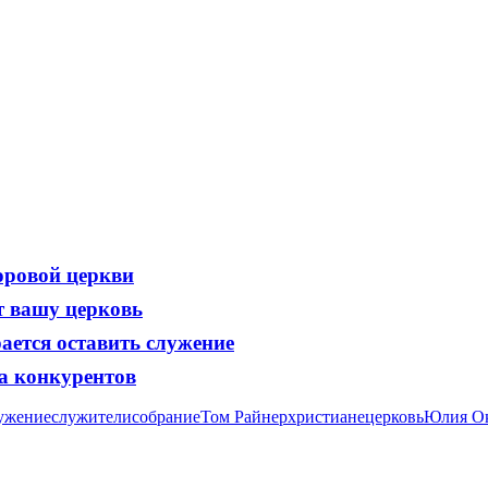
оровой церкви
т вашу церковь
ается оставить служение
на конкурентов
ужение
служители
собрание
Том Райнер
христиане
церковь
Юлия О