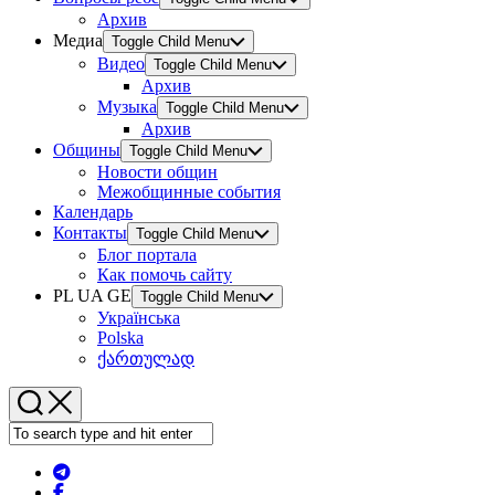
Архив
Медиа
Toggle Child Menu
Видео
Toggle Child Menu
Архив
Музыка
Toggle Child Menu
Архив
Общины
Toggle Child Menu
Новости общин
Межобщинные события
Календарь
Контакты
Toggle Child Menu
Блог портала
Как помочь сайту
PL UA GE
Toggle Child Menu
Українська
Polska
ქართულად