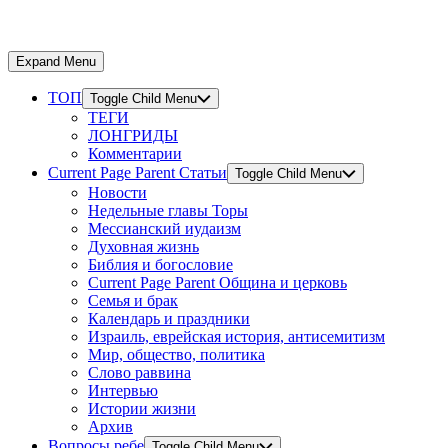
Expand Menu
ТОП
Toggle Child Menu
ТЕГИ
ЛОНГРИДЫ
Комментарии
Current Page Parent
Статьи
Toggle Child Menu
Новости
Недельные главы Торы
Мессианский иудаизм
Духовная жизнь
Библия и богословие
Current Page Parent
Община и церковь
Семья и брак
Календарь и праздники
Израиль, еврейская история, антисемитизм
Мир, общество, политика
Слово раввина
Интервью
Истории жизни
Архив
Вопросы ребе
Toggle Child Menu