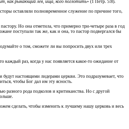
ит, как рыкающий лев, ища, кого поглотить
» (1 Петр. 5:8).
пасторы оставляли полновременное служение по причине того,
 пастору. Но она отметила, что примерно три-четыре раза в год
ожане поступали так же, как и она, то пастор подвергался бы
Подумайте о том, сможете ли вы попросить двух или трех
 каждый раз, когда у нас появляется какое-то ожидание от
ни будут настоящими лидерами церкви. Это подразумевает, что
ться, чтобы Бог дал им эту ясность.
ью разного рода подколов и критиканства. Но с другой
больше.
ожем сделать, чтобы изменить к лучшему нашу церковь и весь