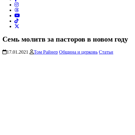
Семь молитв за пасторов в новом году
17.01.2021
Том Райнер
Община и церковь
Статьи