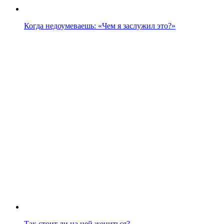
Когда недоумеваешь: «Чем я заслужил это?»
Так стоит ли на ней жениться?