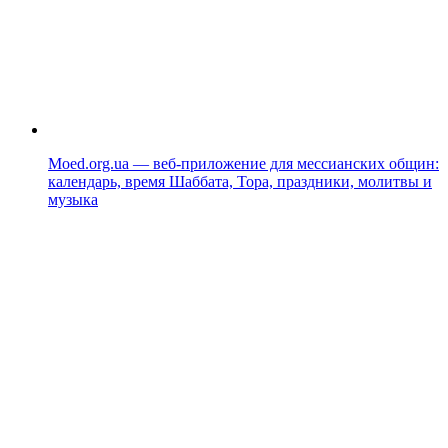
Moed.org.ua — веб-приложение для мессианских общин:
календарь, время Шаббата, Тора, праздники, молитвы и
музыка