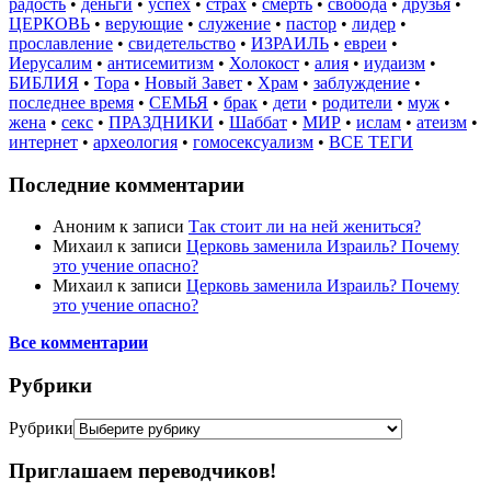
радость
•
деньги
•
успех
•
страх
•
смерть
•
свобода
•
друзья
•
ЦЕРКОВЬ
•
верующие
•
служение
•
пастор
•
лидер
•
прославление
•
свидетельство
•
ИЗРАИЛЬ
•
евреи
•
Иерусалим
•
антисемитизм
•
Холокост
•
алия
•
иудаизм
•
БИБЛИЯ
•
Тора
•
Новый Завет
•
Храм
•
заблуждение
•
последнее время
•
СЕМЬЯ
•
брак
•
дети
•
родители
•
муж
•
жена
•
секс
•
ПРАЗДНИКИ
•
Шаббат
•
МИР
•
ислам
•
атеизм
•
интернет
•
археология
•
гомосексуализм
•
ВСЕ ТЕГИ
Последние комментарии
Аноним
к записи
Так стоит ли на ней жениться?
Михаил
к записи
Церковь заменила Израиль? Почему
это учение опасно?
Михаил
к записи
Церковь заменила Израиль? Почему
это учение опасно?
Все комментарии
Рубрики
Рубрики
Приглашаем переводчиков!