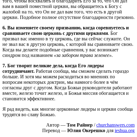
того, чтобы восхвалять и благодарить Его за то, что Он дал
вам в вашей поместной церкви, вы обращаетесь к Богу с
жалобой на то, что Он не дал вам того, что есть в другой
церкви. Подобное полное отсутствие благодарности греховно.
6. Вы изменяете своему призванию, когда соревнуетесь и
сравниваете свою церковь с другими церквями
. Бог
призвал вас именно в ту церковь, где вы сейчас служите. Он
не звал вас в другую церковь, с которой вы сравниваете свою.
Когда вы делаете подобные сравнения, у вас возникает
синдром под названием
«за забором трава зеленее».
7. Бог творит великие дела, когда Его лидеры
сотрудничают.
Работая сообща, мы сможем сделать гораздо
больше. И хотя мы можем расходиться во мнениях по
вопросам некоторых доктрин, мы намного более в чём
согласны друг с другом. Когда Божьи руководители работают
вместе, железо точит железо, и Божья миссия обогащается и
становится эффективнее.
Я рад видеть, как многие церковные лидеры и церкви сообща
трудятся во славу Божью.
Автор —
Том Райнер
/
churchanswers.com
Перевод —
Юлия Окерешко
для
ieshua.org