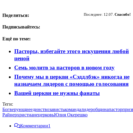
Пожертвовать
Последнее: 12.07.
Спасибо!
Поделиться:
Подписывайтесь:
Ещё по теме:
Пасторы, избегайте этого искушения любой
ценой
Семь молитв за пасторов в новом году
Почему мы в церкви «Сэддлбэк» никогда не
назначаем лидеров с помощью голосования
Вашей церкви не нужны фанаты
Теги:
Бог
верующие
единство
зависть
команда
лидер
община
пастор
приз
Райнер
христиане
церковь
Юлия Окерешко
Комментарии
1