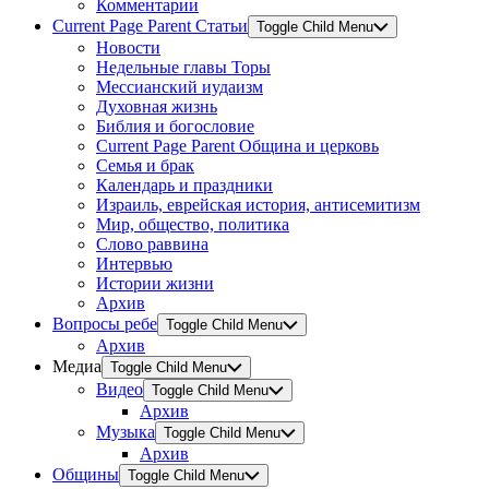
Комментарии
Current Page Parent
Статьи
Toggle Child Menu
Новости
Недельные главы Торы
Мессианский иудаизм
Духовная жизнь
Библия и богословие
Current Page Parent
Община и церковь
Семья и брак
Календарь и праздники
Израиль, еврейская история, антисемитизм
Мир, общество, политика
Слово раввина
Интервью
Истории жизни
Архив
Вопросы ребе
Toggle Child Menu
Архив
Медиа
Toggle Child Menu
Видео
Toggle Child Menu
Архив
Музыка
Toggle Child Menu
Архив
Общины
Toggle Child Menu