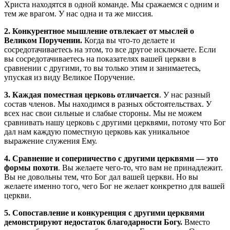
Христа находятся в одной команде. Мы сражаемся с одним и
тем же врагом. У нас одна и та же миссия.
2. Конкурентное мышление отвлекает от мыслей о
Великом Поручении.
Когда вы что-то делаете и
сосредотачиваетесь на этом, то все другое исключаете. Если
вы сосредотачиваетесь на показателях вашей церкви в
сравнении с другими, то вы только этим и занимаетесь,
упуская из виду Великое Поручение.
3. Каждая поместная церковь отличается
. У нас разный
состав членов. Мы находимся в разных обстоятельствах. У
всех нас свои сильные и слабые стороны. Мы не можем
сравнивать нашу церковь с другими церквями, потому что Бог
дал нам каждую поместную церковь как уникальное
выражение служения Ему.
4. Сравнение и соперничество с другими церквями — это
формы похоти
. Вы желаете чего-то, что вам не принадлежит.
Вы не довольны тем, что Бог дал вашей церкви. Но вы
желаете именно того, чего Бог не желает конкретно для вашей
церкви.
5. Сопоставление и конкуренция с другими церквями
демонстрируют недостаток благодарности Богу.
Вместо