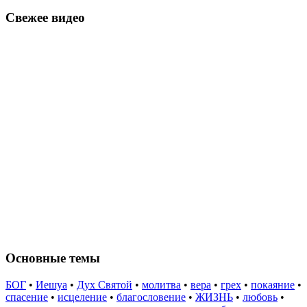
Свежее видео
Основные темы
БОГ
•
Иешуа
•
Дух Святой
•
молитва
•
вера
•
грех
•
покаяние
•
спасение
•
исцеление
•
благословение
•
ЖИЗНЬ
•
любовь
•