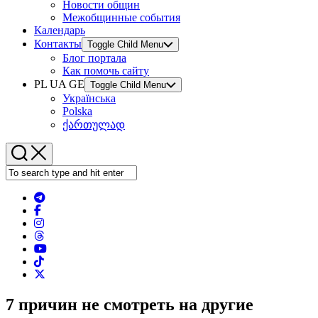
Новости общин
Межобщинные события
Календарь
Контакты
Toggle Child Menu
Блог портала
Как помочь сайту
PL UA GE
Toggle Child Menu
Українська
Polska
ქართულად
7 причин не смотреть на другие