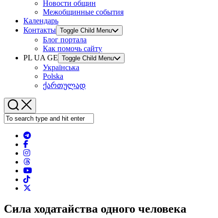
Новости общин
Межобщинные события
Календарь
Контакты
Toggle Child Menu
Блог портала
Как помочь сайту
PL UA GE
Toggle Child Menu
Українська
Polska
ქართულად
Сила ходатайства одного человека