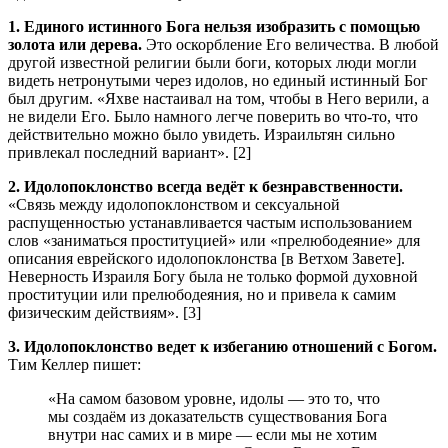
1. Единого истинного Бога нельзя изобразить с помощью
золота или дерева.
Это оскорбление Его величества. В любой
другой известной религии были боги, которых люди могли
видеть нетронутыми через идолов, но единый истинный Бог
был другим. «Яхве настаивал на том, чтобы в Него верили, а
не видели Его. Было намного легче поверить во что-то, что
действительно можно было увидеть. Израильтян сильно
привлекал последний вариант». [2]
2. Идолопоклонство всегда ведёт к безнравственности.
«Связь между идолопоклонством и сексуальной
распущенностью устанавливается частым использованием
слов «заниматься проституцией» или «прелюбодеяние» для
описания еврейского идолопоклонства [в Ветхом Завете].
Неверность Израиля Богу была не только формой духовной
проституции или прелюбодеяния, но и привела к самим
физическим действиям». [3]
3.
Идолопоклонство ведет к избеганию отношений с Богом.
Тим Келлер пишет:
«На самом базовом уровне, идолы — это то, что
мы создаём из доказательств существования Бога
внутри нас самих и в мире — если мы не хотим