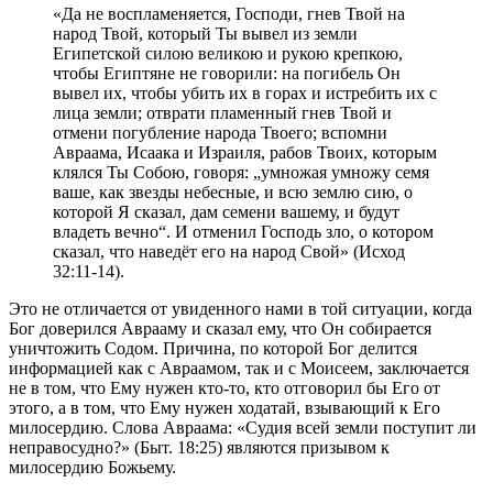
«Да не воспламеняется, Господи, гнев Твой на
народ Твой, который Ты вывел из земли
Египетской силою великою и рукою крепкою,
чтобы Египтяне не говорили: на погибель Он
вывел их, чтобы убить их в горах и истребить их с
лица земли; отврати пламенный гнев Твой и
отмени погубление народа Твоего; вспомни
Авраама, Исаака и Израиля, рабов Твоих, которым
клялся Ты Собою, говоря: „умножая умножу семя
ваше, как звезды небесные, и всю землю сию, о
которой Я сказал, дам семени вашему, и будут
владеть вечно“. И отменил Господь зло, о котором
сказал, что наведёт его на народ Свой» (Исход
32:11-14).
Это не отличается от увиденного нами в той ситуации, когда
Бог доверился Аврааму и сказал ему, что Он собирается
уничтожить Содом. Причина, по которой Бог делится
информацией как с Авраамом, так и с Моисеем, заключается
не в том, что Ему нужен кто-то, кто отговорил бы Его от
этого, а в том, что Ему нужен ходатай, взывающий к Его
милосердию. Слова Авраама: «Судия всей земли поступит ли
неправосудно?» (Быт. 18:25) являются призывом к
милосердию Божьему.