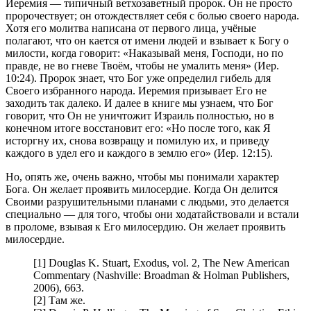
Иеремия — типичный ветхозаветный пророк. Он не просто
пророчествует; он отождествляет себя с болью своего народа.
Хотя его молитва написана от первого лица, учёные
полагают, что он кается от имени людей и взывает к Богу о
милости, когда говорит: «Наказывай меня, Господи, но по
правде, не во гневе Твоём, чтобы не умалить меня» (Иер.
10:24). Пророк знает, что Бог уже определил гибель для
Своего избранного народа. Иеремия призывает Его не
заходить так далеко. И далее в книге мы узнаем, что Бог
говорит, что Он не уничтожит Израиль полностью, но в
конечном итоге восстановит его: «Но после того, как Я
исторгну их, снова возвращу и помилую их, и приведу
каждого в удел его и каждого в землю его» (Иер. 12:15).
Но, опять же, очень важно, чтобы мы понимали характер
Бога. Он желает проявить милосердие. Когда Он делится
Своими разрушительными планами с людьми, это делается
специально — для того, чтобы они ходатайствовали и встали
в проломе, взывая к Его милосердию. Он желает проявить
милосердие.
[1] Douglas K. Stuart, Exodus, vol. 2, The New American
Commentary (Nashville: Broadman & Holman Publishers,
2006), 663.
[2] Там же.