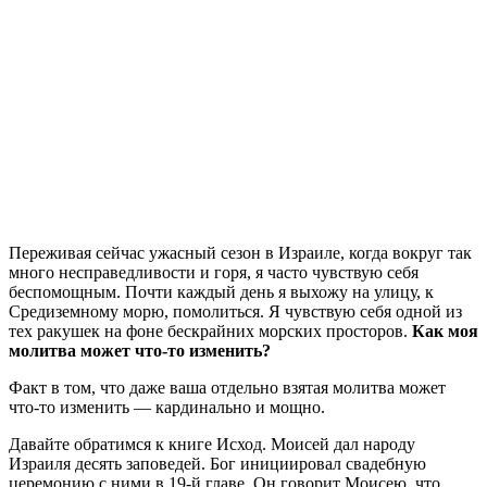
П
ереживая сейчас ужасный сезон в Израиле, когда вокруг так
много несправедливости и горя, я часто чувствую себя
беспомощным. Почти каждый день я выхожу на улицу, к
Средиземному морю, помолиться. Я чувствую себя одной из
тех ракушек на фоне бескрайних морских просторов.
Как моя
молитва может что-то изменить?
Факт в том, что даже ваша отдельно взятая молитва может
что-то изменить — кардинально и мощно.
Давайте обратимся к книге Исход. Моисей дал народу
Израиля десять заповедей. Бог инициировал свадебную
церемонию с ними в 19-й главе. Он говорит Моисею, что