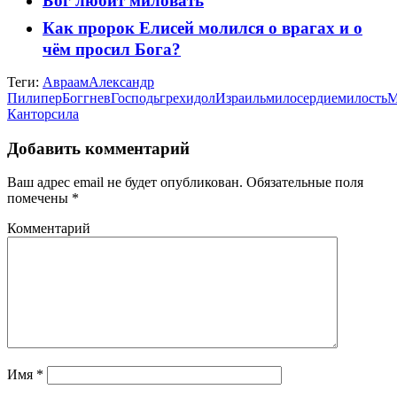
Бог любит миловать
Как пророк Елисей молился о врагах и о
чём просил Бога?
Теги:
Авраам
Александр
Пилипер
Бог
гнев
Господь
грех
идол
Израиль
милосердие
милость
М
Кантор
сила
Добавить комментарий
Ваш адрес email не будет опубликован.
Обязательные поля
помечены
*
Комментарий
Имя
*