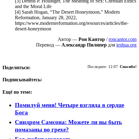
[3] Dennis P. Hollinger, The Meaning of Sex: Christian Ethics
and the Moral Life
[4] Sarah Hogan, “The Desert Honeymoon,” Modern
Reformation, January 28, 2022,
https://www.modernreformation.org/resources/articles/the-
desert-honeymoon
Автор —
Рон Кантор
/
roncantor.com
Перевод —
Александр Пилипер
для
ieshua.org
Пожертвовать
Последнее: 12.07.
Спасибо!
Поделиться:
Подписывайтесь:
Ещё по теме:
Помилуй меня! Четыре взгляда в сердце
Бога
Синдром Самсона: Можете ли вы быть
помазаны во грехе?