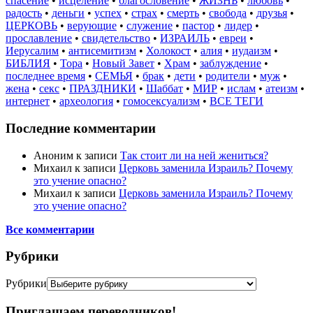
спасение
•
исцеление
•
благословение
•
ЖИЗНЬ
•
любовь
•
радость
•
деньги
•
успех
•
страх
•
смерть
•
свобода
•
друзья
•
ЦЕРКОВЬ
•
верующие
•
служение
•
пастор
•
лидер
•
прославление
•
свидетельство
•
ИЗРАИЛЬ
•
евреи
•
Иерусалим
•
антисемитизм
•
Холокост
•
алия
•
иудаизм
•
БИБЛИЯ
•
Тора
•
Новый Завет
•
Храм
•
заблуждение
•
последнее время
•
СЕМЬЯ
•
брак
•
дети
•
родители
•
муж
•
жена
•
секс
•
ПРАЗДНИКИ
•
Шаббат
•
МИР
•
ислам
•
атеизм
•
интернет
•
археология
•
гомосексуализм
•
ВСЕ ТЕГИ
Последние комментарии
Аноним
к записи
Так стоит ли на ней жениться?
Михаил
к записи
Церковь заменила Израиль? Почему
это учение опасно?
Михаил
к записи
Церковь заменила Израиль? Почему
это учение опасно?
Все комментарии
Рубрики
Рубрики
Приглашаем переводчиков!