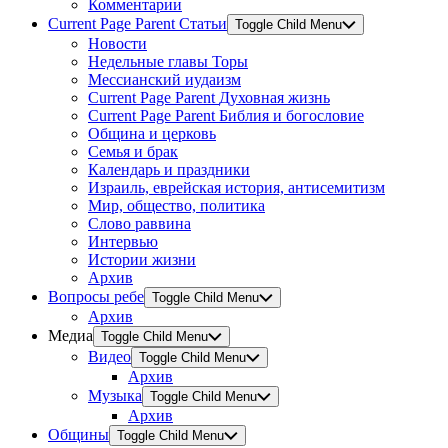
Комментарии
Current Page Parent
Статьи
Toggle Child Menu
Новости
Недельные главы Торы
Мессианский иудаизм
Current Page Parent
Духовная жизнь
Current Page Parent
Библия и богословие
Община и церковь
Семья и брак
Календарь и праздники
Израиль, еврейская история, антисемитизм
Мир, общество, политика
Слово раввина
Интервью
Истории жизни
Архив
Вопросы ребе
Toggle Child Menu
Архив
Медиа
Toggle Child Menu
Видео
Toggle Child Menu
Архив
Музыка
Toggle Child Menu
Архив
Общины
Toggle Child Menu