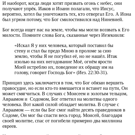
И наоборот, когда люди хотят призвать огонь с небес, они
получают упрёк. Иаков и Иоанн полагали, что Иисус,
вероятно, хотел бы уничтожить тех, кто отвергал Его. А Иона
был угрюм потому, что Бог смилостивился над Ниневией.
Бог всегда ищет нас на земле, чтобы мы могли воззвать к Его
милости. Помните слова Бога, сказанные через Иезекииля:
«Искал Я у них человека, который поставил бы
стену и стал бы предо Мною в проломе за сию
землю, чтобы Я не погубил её, но не нашёл. Итак
изолью на них негодование Моё, огнём ярости
Моей истреблю их, поведение их обращу им на
голову, говорит Господь Бог» (Иез. 22:30-31).
Принцип здесь заключается в том, что Бог обязан вершить
правосудие, но если кто-то вмешается и встанет на пути, Он
может смягчиться. В случаях с Моисеем и золотым тельцом,
Авраамом и Содомом, Бог ответил на молитвы одного
человека. Вот какой силой обладает молитва. В случае с
Авраамом — если бы Бог смог найти десять праведников в
Содоме, Он мог бы спасти весь город. Моисей, благодаря
своей молитве, спас от погибели примерно два миллиона
евреев.