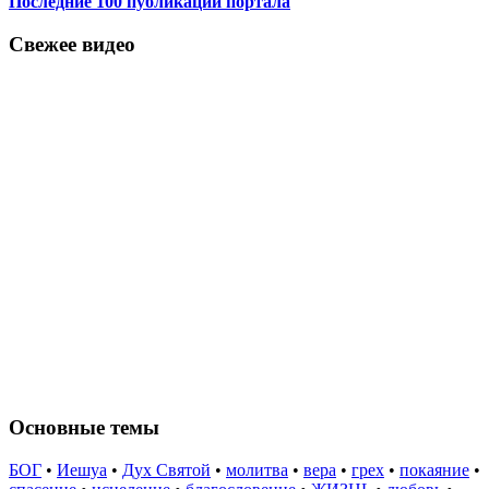
Последние 100 публикаций портала
Свежее видео
Основные темы
БОГ
•
Иешуа
•
Дух Святой
•
молитва
•
вера
•
грех
•
покаяние
•