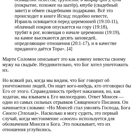
(покрытие, похожее на шатёр),
ктуба
(свадебный
завет) и обмен свадебными подарками. Всё это
происходит в книге Исход: подобно невесте,
Израиль освящается перед церемонией (19:10-11),
облачный покров опускается на гору (19:18),
трубят в рог, возвещая о начале церемонии (19:19),
на камне высекаются десять заповедей,
определяющие отношения (20:1-17), и в качестве
приданого даётся Тора». [4]
Марти Соломон описывает это как измену невесты своему
мужу на свадьбе. Неудивительно, что Бог хотел уничтожить
их.
Но всякий раз, когда мы видим, что Бог говорит об
уничтожении людей, Он ищет кого-нибудь, кто отговорил бы
Его от этого. Справедливость требует наказания, но, как
ходатаи, мы взываем к Его милосердию. Ответ Моисея —
один из самых сильных отрывков Священного Писания. Он
начинается словами: «Но Моисей стал умолять Господа, Бога
Своего
(Элохав)». Насколько я могу судить, это первый
случай, когда местоимение
«своего»
используется для
обозначения Моисея и Бога. Это показывает, что их
отношения углубились.