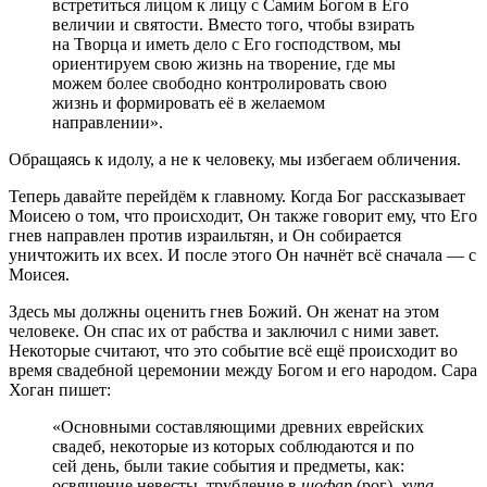
встретиться лицом к лицу с Самим Богом в Его
величии и святости. Вместо того, чтобы взирать
на Творца и иметь дело с Его господством, мы
ориентируем свою жизнь на творение, где мы
можем более свободно контролировать свою
жизнь и формировать её в желаемом
направлении».
Обращаясь к идолу, а не к человеку, мы избегаем обличения.
Теперь давайте перейдём к главному. Когда Бог рассказывает
Моисею о том, что происходит, Он также говорит ему, что Его
гнев направлен против израильтян, и Он собирается
уничтожить их всех. И после этого Он начнёт всё сначала — с
Моисея.
Здесь мы должны оценить гнев Божий. Он женат на этом
человеке. Он спас их от рабства и заключил с ними завет.
Некоторые считают, что это событие всё ещё происходит во
время свадебной церемонии между Богом и его народом. Сара
Хоган пишет:
«Основными составляющими древних еврейских
свадеб, некоторые из которых соблюдаются и по
сей день, были такие события и предметы, как:
освящение невесты, трубление в
шофар
(рог),
хупа