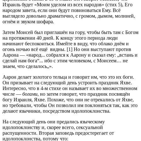
Израиль будет «Моим уделом из всех народов» (стих 5), Его
народом завета, если они будут повиноваться Ему. Всё
выглядело довольно драматично, с громом, дымом, молнией,
огнём и звуком шофара.
Затем Моисей был приглашён на гору, чтобы быть там с Богом
на протяжении 40 дней. К концу этого периода люди
начинают беспокоиться. Имейте в виду, что облако днём и
огонь ночью всё ещё видны. [1] Но они выступают против
Аарона — «народ... собрался к Аарону и сказал ему: „встань и
сделай нам бога“... ибо с этим человеком, с Моисеем… не
знаем, что сделалось„».
Аарон делает золотого тельца и говорит им, что это их боги.
Он призывает на следующий день устроить праздник Яхве.
Интересно, что в 4-м стихе он называет их во множественном
числе —
богами
, но затем говорит, что праздник посвящён
богу Израиля, Яхве. Похоже, что они не отрекались от Яхве,
но требовали, чтобы Он позволил им поклоняться так, как это
делают язычники, посредством идолопоклонства.
На следующий день они предались языческому
идолопоклонству и, скорее всего, сексуальной
распущенности. Вторая заповедь предостерегает от
идолопоклонства, потому что: