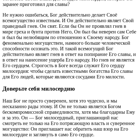
заранее приготовил для славы?
Не нужно ошибаться, Бог действительно делает Своё
всемогущество известным. И Он действительно являет Свой
праведный гнев. Он свят. Если бы Он не проявлял гнев в
мире греха и бунта против Него, Он был бы неверен сам Себе
и был бы нелюбящим по отношению к Своему народу. Бог
феноменально могуществен, намного больше человеческой
способности осознать это. И такой всемогущий Бог
действительно являет гнев в ответ на попирание Его славы, и
в ответ на нанесение ущерба Его народу. Но гнев не является
Его сердцем. Строгость в Боге всегда служит Его сердцу
милосердия: чтобы сделать известными богатства Его славы
для Его людей, которые являются сосудами Его милости.
Доверьте себя милосердию
Наш Бог не просто суверенен, хотя это чудесно, и мы
несказанно рады этому. И Он не только является Богом
бескомпромиссной справедливости, хотя мы благодарны Ему
и за это. Он — Бог милосердный, приглашающий нас
смотреть не только на Его потрясающую власть и суверенное
могущество: Он приглашает нас обратить наш взор на Его
милосердие и заглянуть в само Его сердце.