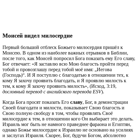
Моисей видел милосердие
Первый большой отблеск Божьего милосердия пришёл к
Моисею. В одном из наиболее важных отрывков в Библии,
после того, как Моисей попросил Бога показать ему Его славу,
Бог отвечает: «Я заставлю всю Мою благость пройти перед
тобой и провозглашу перед тобой моё имя: „Иегова
(Господь)“. И Я поступлю с благодатью в отношении тех, к
кому Я захочу проявить благодать, и Я проявлю милость к
тем, к кому Я захочу проявить милость», (Исход, 3:19,
дословный перевод с английского перевода ESV
).
Когда Бога просят показать Его
славу
, Бог, в демонстрации
Своей благодати и милости, показывает Свою благость и
Свою полную свободу в том, чтобы проявлять Своё
милосердие к тем, в отношении кого Он выбирает это делать.
Израиль мог быть не намного праведнее фараона и Египтян,
однако Божье милосердие к Израилю не основано на усилиях
и заслугах Израиля. Скорее, Бог, будучи Богом, абсолютно