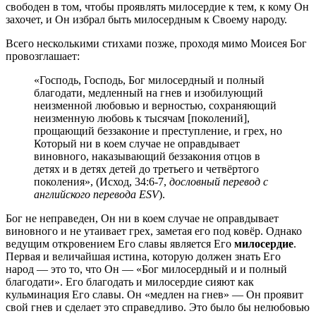
свободен в том, чтобы проявлять милосердие к тем, к кому Он
захочет, и Он избрал быть милосердным к Своему народу.
Всего несколькими стихами позже, проходя мимо Моисея Бог
провозглашает:
«Господь, Господь, Бог милосердный и полный
благодати, медленный на гнев и изобилующий
неизменной любовью и верностью, сохраняющий
неизменную любовь к тысячам [поколений],
прощающий беззаконие и преступление, и грех, но
Который ни в коем случае не оправдывает
виновного, наказывающий беззакония отцов в
детях и в детях детей до третьего и четвёртого
поколения», (Исход, 34:6-7,
дословный перевод с
английского перевода ESV
).
Бог не неправеден, Он ни в коем случае не оправдывает
виновного и не утаивает грех, заметая его под ковёр. Однако
ведущим откровением Его славы является Его
милосердие
.
Первая и величайшая истина, которую должен знать Его
народ — это то, что Он — «Бог милосердный и и полный
благодати». Его благодать и милосердие сияют как
кульминация Его славы. Он «медлен на гнев» — Он проявит
свой гнев и сделает это справедливо. Это было бы нелюбовью