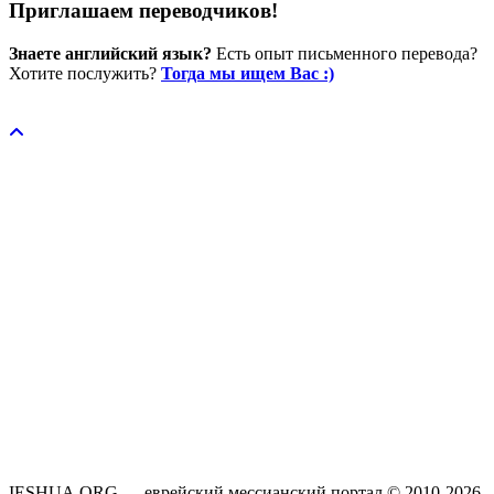
Приглашаем переводчиков!
Знаете английский язык?
Есть опыт письменного перевода?
Хотите послужить?
Тогда мы ищем Вас :)
Пожертвовать / donate
IESHUA.ORG — еврейский мессианский портал © 2010-2026.