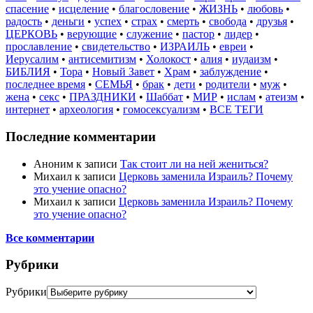
спасение
•
исцеление
•
благословение
•
ЖИЗНЬ
•
любовь
•
радость
•
деньги
•
успех
•
страх
•
смерть
•
свобода
•
друзья
•
ЦЕРКОВЬ
•
верующие
•
служение
•
пастор
•
лидер
•
прославление
•
свидетельство
•
ИЗРАИЛЬ
•
евреи
•
Иерусалим
•
антисемитизм
•
Холокост
•
алия
•
иудаизм
•
БИБЛИЯ
•
Тора
•
Новый Завет
•
Храм
•
заблуждение
•
последнее время
•
СЕМЬЯ
•
брак
•
дети
•
родители
•
муж
•
жена
•
секс
•
ПРАЗДНИКИ
•
Шаббат
•
МИР
•
ислам
•
атеизм
•
интернет
•
археология
•
гомосексуализм
•
ВСЕ ТЕГИ
Последние комментарии
Аноним
к записи
Так стоит ли на ней жениться?
Михаил
к записи
Церковь заменила Израиль? Почему
это учение опасно?
Михаил
к записи
Церковь заменила Израиль? Почему
это учение опасно?
Все комментарии
Рубрики
Рубрики