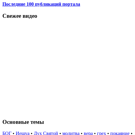
Последние 100 публикаций портала
Свежее видео
Основные темы
БОГ
•
Иешуа
•
Дух Святой
•
молитва
•
вера
•
грех
•
покаяние
•