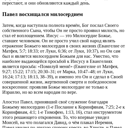
перестают, и они обновляются каждый день.
Павел восхищался милосердием
Затем, когда наступила полнота времён, Бог послал Своего
собственного Сына, чтобы Он не просто проявил милость, но
стал её воплощением. Иисус — это Милосердие Божье,
ставшее человеком. Он не просто учил свой народ являть
отражение Божьего милосердия в своих жизнях (Евангелие от
Матфея, 5:7; 18:33; от Луки, 6:36; от Луки, 10:37), но Он сам
был и является милосердием Божьим для нас. Уместно, что
наиболее выдающейся просьбой к Иисусу в Евангелиях
является просьба: «Помилуй меня!» (Евангелие от Матфея,
9:27; 15:22; 17:15; 20:30–31; от Марка, 10:47–48; от Луки,
16:24; 17:13; 18:13, 38–39), и именно это Он и сделал в Своей
совершенной жизни, жертвенной смерти и победоносном
воскресении: проявляя Божье милосердие не только к
Израилю, но ко всем народам по вере.
Апостол Павел, принявший своё служение благодаря
Божьему милосердию (1-е Послание к Коринфянам, 7:25; 2-е к
Коринфянам, 4:1; 1-е Тимофею, 1:13, 16), стал инструментом
этого решающего откровения. То, что впервые увидел
Моисей, на что полагался Давид, о чём плакал Иеремия,
Павел увидел по другую сторону креста, во Христе, и Павел