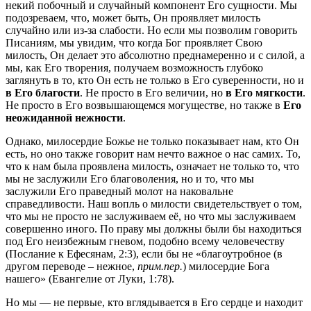
некий побочный и случайный компонент Его сущности. Мы
подозреваем, что, может быть, Он проявляет милость
случайно или из-за слабости. Но если мы позволим говорить
Писаниям, мы увидим, что когда Бог проявляет Свою
милость, Он делает это абсолютно преднамеренно и с силой, а
мы, как Его творения, получаем возможность глубоко
заглянуть в то, кто Он есть не только в Его суверенности, но и
в Его благости
. Не просто в Его величии, но
в Его мягкости
.
Не просто в Его возвышающемся могуществе, но также в
Его
неожиданной нежности
.
Однако, милосердие Божье не только показывает нам, кто Он
есть, но оно также говорит нам нечто важное о нас самих. То,
что к нам была проявлена милость, означает не только то, что
мы не заслужили Его благоволения, но и то, что мы
заслужили Его праведный молот на наковальне
справедливости. Наш вопль о милости свидетельствует о том,
что мы не просто не заслуживаем её, но что мы заслуживаем
совершенно иного. По праву мы должны были бы находиться
под Его неизбежным гневом, подобно всему человечеству
(Послание к Ефесянам, 2:3), если бы не «благоутробное (в
другом переводе – нежное,
прим.пер.
) милосердие Бога
нашего» (Евангелие от Луки, 1:78).
Но мы — не первые, кто вглядывается в Его сердце и находит