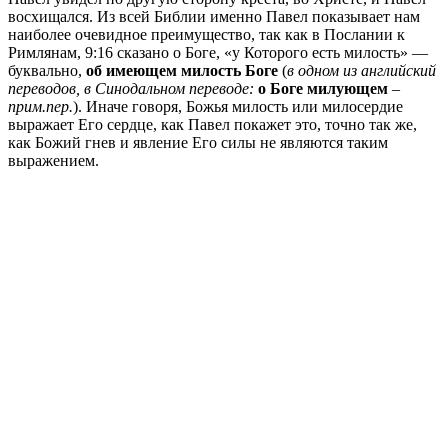
восхищался. Из всей Библии именно Павел показывает нам
наиболее очевидное преимущество, так как в Послании к
Римлянам, 9:16 сказано о Боге, «у Которого есть милость» —
буквально,
об имеющем милость Боге
(
в одном из английский
переводов, в Синодальном переводе:
о Боге милующем
–
прим.пер.
). Иначе говоря, Божья милость или милосердие
выражает Его сердце, как Павел покажет это, точно так же,
как Божий гнев и явление Его силы не являются таким
выражением.