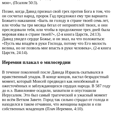
мои», (Псалом 50:3).
Позже, когда Давид признал свой грех против Бога в том, что
он сосчитал народ, пророк Гад предложил ему три варианта
Божьего наказания: «Быть ли голоду в стране твоей семь лет,
или чтобы ты три месяца бегал от неприятелей твоих, и они
преследовали тебя, или чтобы в продолжение трех дней была
моровая язва в стране твоей?», (2-я книга Царств, 24:13).
Давид увидел сердце Божье, и он знал, на что положиться:
«Пусть мы впадём в руки Господа, потому что Его милость
велика, но не позволь мне впасть в руки человека», (2-я книга
Царств, 24:14).
Иеремия плакал о милосердии
В течение поколений после Давида Израиль скатывался в
нравственный упадок. В конце концов, настал безрадостный
момент, который Моисей предвидел как неизбежный в
ожесточённых и заблуждающихся сердцах народа. В 587 году
до н.э. Вавилоняне осадили, захватили и опустошили
Иерусалим. Это был самый трагический и ужасный момент
во всём Ветхом Завете. Город так сильно страдал от голода и
находился в таком отчаянии, что женщины варили и ели
собственных младенцев (Плач Иеремии, 4:10).