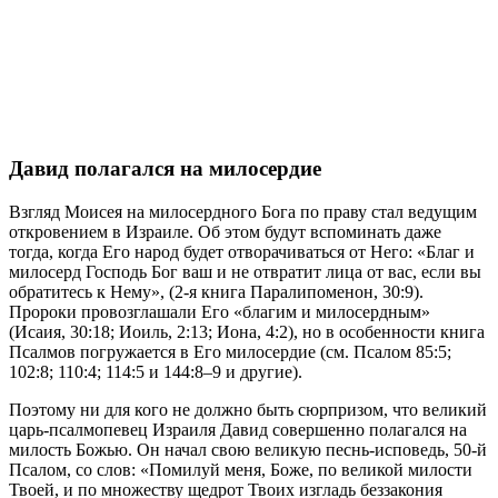
Давид полагался на милосердие
Взгляд Моисея на милосердного Бога по праву стал ведущим
откровением в Израиле. Об этом будут вспоминать даже
тогда, когда Его народ будет отворачиваться от Него: «Благ и
милосерд Господь Бог ваш и не отвратит лица от вас, если вы
обратитесь к Нему», (2-я книга Паралипоменон, 30:9).
Пророки провозглашали Его «благим и милосердным»
(Исаия, 30:18; Иоиль, 2:13; Иона, 4:2), но в особенности книга
Псалмов погружается в Его милосердие (см. Псалом 85:5;
102:8; 110:4; 114:5 и 144:8–9 и другие).
Поэтому ни для кого не должно быть сюрпризом, что великий
царь-псалмопевец Израиля Давид совершенно полагался на
милость Божью. Он начал свою великую песнь-исповедь, 50-й
Псалом, со слов: «Помилуй меня, Боже, по великой милости
Твоей, и по множеству щедрот Твоих изгладь беззакония