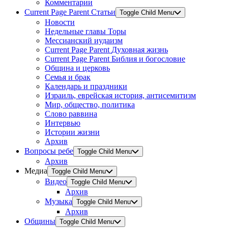
Комментарии
Current Page Parent
Статьи
Toggle Child Menu
Новости
Недельные главы Торы
Мессианский иудаизм
Current Page Parent
Духовная жизнь
Current Page Parent
Библия и богословие
Община и церковь
Семья и брак
Календарь и праздники
Израиль, еврейская история, антисемитизм
Мир, общество, политика
Слово раввина
Интервью
Истории жизни
Архив
Вопросы ребе
Toggle Child Menu
Архив
Медиа
Toggle Child Menu
Видео
Toggle Child Menu
Архив
Музыка
Toggle Child Menu
Архив
Общины
Toggle Child Menu