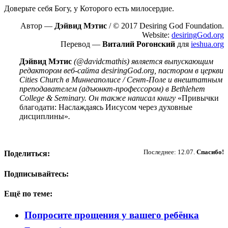
Доверьте себя Богу, у Которого есть милосердие.
Автор —
Дэйвид Мэтис
/ © 2017 Desiring God Foundation.
Website:
desiringGod.org
Перевод —
Виталий Рогонский
для
ieshua.org
Дэйвид Мэтис
(@davidcmathis) является выпускающим
редактором веб-сайта desiringGod.org, пастором в церкви
Cities Church в Миннеаполисе / Сент-Поле и внештатным
преподавателем (адъюнкт-профессором) в Bethlehem
College & Seminary.
Он также написал книгу
«Привычки
благодати: Наслаждаясь Иисусом через духовные
дисциплины»
.
Пожертвовать
Последнее: 12.07.
Спасибо!
Поделиться:
Подписывайтесь:
Ещё по теме:
Попросите прощения у вашего ребёнка