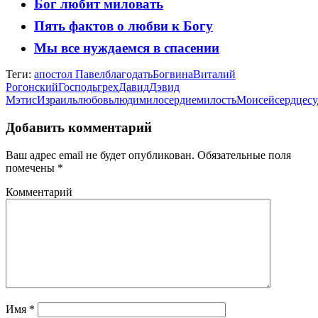
Бог любит миловать
Пять фактов о любви к Богу
Мы все нуждаемся в спасении
Теги:
апостол Павел
благодать
Бог
вина
Виталий
Рогонский
Господь
грех
Давид
Дэвид
Мэтис
Израиль
любовь
люди
милосердие
милость
Моисей
сердце
су
Добавить комментарий
Ваш адрес email не будет опубликован.
Обязательные поля
помечены
*
Комментарий
Имя
*