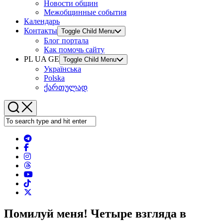
Новости общин
Межобщинные события
Календарь
Контакты
Toggle Child Menu
Блог портала
Как помочь сайту
PL UA GE
Toggle Child Menu
Українська
Polska
ქართულად
Помилуй меня! Четыре взгляда в