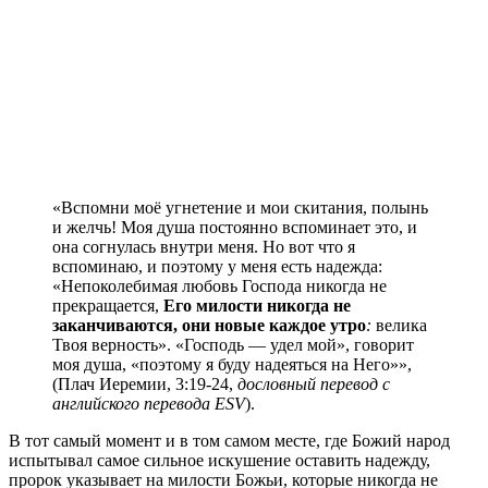
«Вспомни моё угнетение и мои скитания, полынь
и желчь! Моя душа постоянно вспоминает это, и
она согнулась внутри меня. Но вот что я
вспоминаю, и поэтому у меня есть надежда:
«Непоколебимая любовь Господа никогда не
прекращается,
Его милости никогда не
заканчиваются, они новые каждое утро
:
велика
Твоя верность». «Господь — удел мой», говорит
моя душа, «поэтому я буду надеяться на Него»»,
(Плач Иеремии, 3:19-24,
дословный перевод с
английского перевода ESV
).
В тот самый момент и в том самом месте, где Божий народ
испытывал самое сильное искушение оставить надежду,
пророк указывает на милости Божьи, которые никогда не