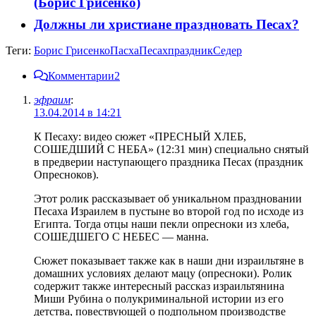
(Борис Грисенко)
Должны ли христиане праздновать Песах?
Теги:
Борис Грисенко
Пасха
Песах
праздник
Седер
Комментарии
2
эфраим
:
13.04.2014 в 14:21
К Песаху: видео сюжет «ПРЕСНЫЙ ХЛЕБ,
СОШЕДШИЙ С НЕБА» (12:31 мин) специально снятый
в предверии наступающего праздника Песах (праздник
Опресноков).
Этот ролик рассказывает об уникальном праздновании
Песаха Израилем в пустыне во второй год по исходе из
Египта. Тогда отцы наши пекли опресноки из хлеба,
СОШЕДШЕГО С НЕБЕС — манна.
Сюжет показывает также как в наши дни израильтяне в
домашних условиях делают мацу (опресноки). Ролик
содержит также интересный рассказ израильтянина
Миши Рубина о полукриминальной истории из его
детства, повествующей о подпольном производстве