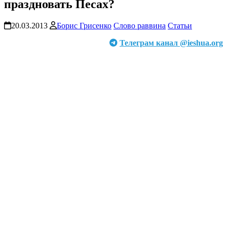
праздновать Песах?
20.03.2013
Борис Грисенко
Слово раввина
Статьи
Телеграм канал @ieshua.org