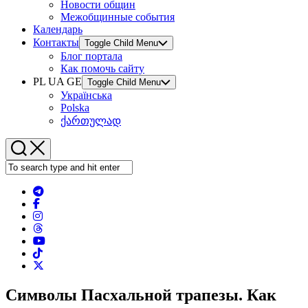
Новости общин
Межобщинные события
Календарь
Контакты
Toggle Child Menu
Блог портала
Как помочь сайту
PL UA GE
Toggle Child Menu
Українська
Polska
ქართულად
Символы Пасхальной трапезы. Как