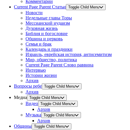
Комментарии
Current Page Parent
Статьи
Toggle Child Menu
Новости
Недельные главы Торы
Мессианский иудаизм
Духовная жизнь
Библия и богословие
Община и церковь
Семья и брак
Календарь и праздники
Израиль, еврейская история, антисемитизм
Мир, общество, политика
Current Page Parent
Слово раввина
Интервью
Истории жизни
Архив
Вопросы ребе
Toggle Child Menu
Архив
Медиа
Toggle Child Menu
Видео
Toggle Child Menu
Архив
Музыка
Toggle Child Menu
Архив
Общины
Toggle Child Menu