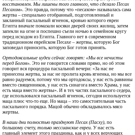
восстановлен. Мы лишены того главного, что сделало Песах
Песахом».
Это правда, потому что «песахом» называлась сама
жертва – специально отобранный, подготовленный и
закланный пасхальный ягненок, кровью которого евреи
Египта вначале помазали косяки дверей своих жилищ, затем
запекли на огне и поспешно съели ночью в семейном кругу
перед исходом из Египта. Главного нет в современном
традиционном еврейском Песахе – жертвы, которую Бог
заповедал приносить, которую Бог готов принять.
Ортодоксальные иудеи сейчас говорят: «Мы все нечисты
перед Богом».
Это не говорится словами прямо, но об этом
говорит вся процедура пасхальной вечери: «За нас не
принесена жертва, за нас не пролита кровь ягненка, но мы все
равно радуемся, потому что мы ортодоксы, у нас есть раввины
вместо священников, у нас есть синагога вместо Храма, у нас
есть маца вместо жертвы». И в тех частях пасхального седера,
где использовался пасхальный ягненок, сегодня используется
маца плюс что-то еще. Но маца – это самостоятельная часть
пасхального порядка. Мацой обычно обкладывалось мясо
жертвы.
В наши дни полностью празднуют Песах (Пасху)
, по
большому счету,
только мессианские евреи.
У нас есть
главный элемент этого праздника, как и у всех верующих