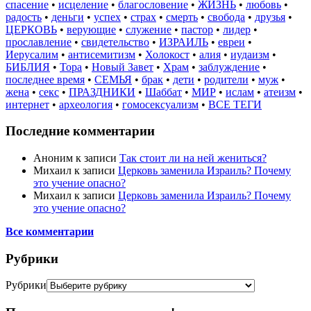
спасение
•
исцеление
•
благословение
•
ЖИЗНЬ
•
любовь
•
радость
•
деньги
•
успех
•
страх
•
смерть
•
свобода
•
друзья
•
ЦЕРКОВЬ
•
верующие
•
служение
•
пастор
•
лидер
•
прославление
•
свидетельство
•
ИЗРАИЛЬ
•
евреи
•
Иерусалим
•
антисемитизм
•
Холокост
•
алия
•
иудаизм
•
БИБЛИЯ
•
Тора
•
Новый Завет
•
Храм
•
заблуждение
•
последнее время
•
СЕМЬЯ
•
брак
•
дети
•
родители
•
муж
•
жена
•
секс
•
ПРАЗДНИКИ
•
Шаббат
•
МИР
•
ислам
•
атеизм
•
интернет
•
археология
•
гомосексуализм
•
ВСЕ ТЕГИ
Последние комментарии
Аноним
к записи
Так стоит ли на ней жениться?
Михаил
к записи
Церковь заменила Израиль? Почему
это учение опасно?
Михаил
к записи
Церковь заменила Израиль? Почему
это учение опасно?
Все комментарии
Рубрики
Рубрики