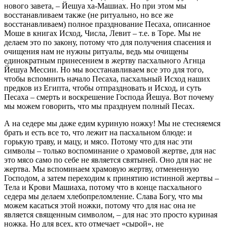
нового завета, – Йешуа ха-Машиах. Но при этом мы
восстанавливаем также (не ритуально, но все же
восстанавливаем) полное празднование Песаха, описанное
Моше в книгах Исход, Числа, Левит – т.е. в Торе. Мы не
делаем это по закону, потому что для получения спасения и
очищения нам не нужны ритуалы, ведь мы очищены
единократным принесением в жертву пасхального Агнца
Йешуа Мессии. Но мы восстанавливаем все это для того,
чтобы вспомнить начало Песаха, пасхальный Исход наших
предков из Египта, чтобы отпраздновать и Исход, и суть
Песаха – смерть и воскрешение Господа Йешуа. Вот почему
мы можем говорить, что мы празднуем полный Песах.
А на седере мы даже едим куриную ножку! Мы не стесняемся
брать и есть все то, что лежит на пасхальном блюде: и
горькую траву, и мацу, и мясо. Потому что для нас эти
символы – только воспоминание о храмовой жертве, для нас
это мясо само по себе не является святыней. Оно для нас не
жертва. Мы вспоминаем храмовую жертву, отмененную
Господом, а затем переходим к принятию истинной жертвы –
Тела и Крови Машиаха, потому что в конце пасхального
седера мы делаем хлебопреломление. Слава Богу, что мы
можем касаться этой ножки, потому что для нас она не
является священным символом, – для нас это просто куриная
ножка. Но для всех, кто отмечает «сырой», не