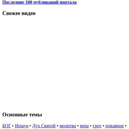
Последние 100 публикаций портала
Свежее видео
Основные темы
БОГ
•
Иешуа
•
Дух Святой
•
молитва
•
вера
•
грех
•
покаяние
•