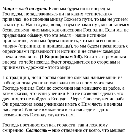
Маца – хлеб на пути.
Если мы будем идти вперед за
Господом, не задерживаясь ни на каких «египетских»
привалах, но исполняя мицву Божьего пути, то мы не успеем
вскиснуть. Наша душа, воля, разум не закиснут, мы останемся
бесквасными, чистыми, как опресноки Господни. Если мы не
предадимся обману, что эта земля – наше истинное
пристанище, если мы будем помнить, что мы всего лишь
«иври» (странники и пришельцы), то мы будем праздновать с
опресноками праведности и истины и не станем хамецом
греха и лукавства
(1 Коринфянам 5:8).
Если ты стремишься
вперед, то тебе некогда будет оглядываться по сторонам и
принимать «дрожжи» этого мира.
По традиции, ноги гостям обычно омывал наименьший из
рабов; иногда ученики омывали ноги своим учителям.
Господь унизил Себя до состояния наименьшего из рабов, а
затем сказал, что если ученики Его не позволят сделать это
для них, то не войдут в Его удел. Через Свое служение раба
Он предложил всем ученикам иметь с Ним часть в вечном
наследии! Условие вхождения в это наследие – дать
возможность Господу служить нам.
Господь противостоял как гордости, так и ложному
смирению.
Святость – это
отделение от всего, что мешает