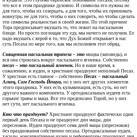
что все в этом празднике духовно. И символы его нужны не
для того, чтобы их созерцать, а для того, чтобы их принимать
вовнутрь; не для того, чтобы о них говорить, но чтобы сделать
эти символы реальностью в своей жизни. По этой причине
Тора предписывает вкушать то, что лежит на пасхальном
блюде. Но просто поглощая эту еду, мы ничего не получим. Ее
надо вкушать с верой в то, что Дух Божий открывает в нас
суть Песаха по мере того, как мы исполняем этот обряд.
Священная пасхальная трапеза – это
мицва (заповедь), и
вся она строилась вокруг пасхального ягненка. Собственно
песах – это пасхальный ягненок.
Но в наше время, к
сожалению, и иудеи, и христиане празднуют неполный Песах.
У христиан есть главное – собственно
Песах − пасхальный
Агнец,
Сам Господь Йешуа,
но у них нет других элементов
этого праздника. У них есть кульминация, есть суть, но нет
другого важного компонента. У ортодоксальных иудеев есть
горькие травы и маца. Все это предписано Торой, но у них
нет сути, нет пасхального ягненка.
Кто что празднует?
Христиане празднуют фактически один
первый день Песаха и не празднуют дни мацы, дни
опресноков. Иудеи празднуют семь дней мацы (опресноков)
без празднования собственно песаха. Ортодоксальные иудеи,
хасиды, консервативные иудеи и реформаторы празднуют дни