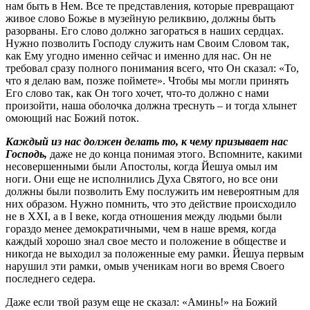
нам быть в Нем. Все те представления, которые превращают
живое слово Божье в музейную реликвию, должны быть
разорваны. Его слово должно загораться в наших сердцах.
Нужно позволить Господу служить нам Своим Словом так,
как Ему угодно именно сейчас и именно для нас. Он не
требовал сразу полного понимания всего, что Он сказал: «То,
что я делаю вам, позже поймете». Чтобы мы могли принять
Его слово так, как Он того хочет, что-то должно с нами
произойти, наша оболочка должна треснуть – и тогда хлынет
омоющий нас Божий поток.
Каждый из нас должен делать то, к чему призывает нас
Господь,
даже не до конца понимая этого. Вспомните, какими
несовершенными были Апостолы, когда Йешуа омыл им
ноги. Они еще не исполнились Духа Святого, но все они
должны были позволить Ему послужить им невероятным для
них образом. Нужно помнить, что это действие происходило
не в XXI, а в I веке, когда отношения между людьми были
гораздо менее демократичными, чем в наше время, когда
каждый хорошо знал свое место и положение в обществе и
никогда не выходил за положенные ему рамки. Йешуа первым
нарушил эти рамки, омыв ученикам ноги во время Своего
последнего седера.
Даже если твой разум еще не сказал: «Аминь!» на Божий