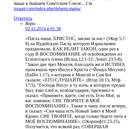
мацы в бывшем Советском Союзе... См.
toraart.com/index.php/delaem-matsu/
Ответить
Вера
:
02.11.2014 в 01:38
«Пасха наша, ХРИСТОС, заклан за нас» (1Кор 5;7-
8) на Иудейскую Пасху, которую Израильтяне
праздновали, КАК ВЕЛИТ ЗАКОН, один раз в
году В ВОСПОМИНАНИЕ об освобождении из
Египетского плена (Исход 12:1-12; Левит 23:5-8).
"Закон дан чрез Моисея, благодать же и ИСТИНА
произошли чрез Иисуса Христа (=Йешуа Мессию)
(ЕвИн 1:17), о котором и Моисей и Сам Бог
сказали: «ЕГО СЛУШАЙТЕ». (Втор 18:15; Мтф
17:5). "Господь Иисус в ту ночь, в которую предан
был, взял хлеб и, возблагодарив, преломил и
сказал: «Приимите, ядите, сие есть Тело Моё, за
вас ломимое; СИЕ ТВОРИТЕ В МОЁ
ВОСПОМИНАНИЕ». Также и чашу после вечери,
и сказал: «Сия чаша есть Новый Завет в Моей
Крови; СИЕ ТВОРИТЕ, когда только будете пить в
МОЁ ВОСПОМИНАНИЕ». (1Коринф11:23-25).
Получается, что всякий раз, СОВЕРШАЯ