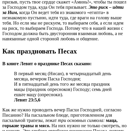
призыв, пусть твое сердце скажет «Аминь!», чтобы ты пошел
за Господом туда, куда Он тебя призывает.
Это риск – идти
за Ним,
когда Он ведет тебя из знакомого «египта» в
незнакомую пустыню, идти туда, где враги на голову выше
тебя. Но если мы не рискуем, то выбираем себя, а если идем
на риск, то выбираем Господа. Потому что в нашей жизни с
Господом должна быть двусторонняя взаимная любовь, а не
навязанные одной стороной любовь и общение.
Как праздновать Песах
В книге Левит о празднике Песах сказано:
В первый месяц (Нисан), в четырнадцатый день
месяца, вечером Пасха Господня;
И в пятнадцатый день того же месяца праздник
мацы (праздник опресноков) Господу; семь дней
ешьте мацу (опресноки).
Левит 23:5,6
Как же нужно проводить вечер Пасхи Господней, согласно
Писанию? На пасхальном блюде, приготовленном для
пасхальной трапезы, лежат
три основных символа:
маца,
горькие травы и мясо.
На них нужно не только смотреть, но
и кушать. Это глубоко еврейское понимание Песаха, потому