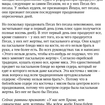
мацы, следующие за самим Песахом, но и у них Песах без
песаха. У любых иудеев, не признающих Йешуа, нет песаха,
они признают песахом последующее празднование
опресночных дней.
Но поскольку праздновать Песах без песаха невозможно, они
засчитывают еще и первый день (семь плюс один получается
полные восемь дней). В этот первый день они празднуют все,
кроме главного − у них нет того, из-за чего празднуется
Песах, у них нет жертвы, нет пасхального агнца. Они кладут
на пасхальное блюдо мясо на кости, но его нельзя брать в
руки, а тем более есть. Во всех руководствах так и написано:
«Этого нельзя делать, чтобы кто-нибудь не подумал, что это
мясо заменяет пасхальную жертву». Согласно еврейской
традиции, кушать нужно все, кроме мяса. Это единственный
предмет на пасхальном блюде во время седера, который не
едят и которого нельзя даже касаться. Эта косточка с мясом –
знак вопроса над всем традиционным ортодоксальным
седером: «Почему нельзя меня брать?». Потому что в
библейском седере эта косточка с мясом была центром всего
празднования, потому что центром седера была пасхальная
жертва. Без нее не было бы Песаха.
Сейчас раввины признают: «У нас нет Храма, нет
священства, нет жертвы. Мы ждем, когда Храм будет