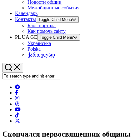
Новости общин
Межобщинные события
Календарь
Контакты
Toggle Child Menu
Блог портала
Как помочь сайту
PL UA GE
Toggle Child Menu
Українська
Polska
ქართულად
Скончался первосвященник общины