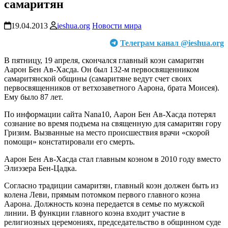
самаритян
19.04.2013
ieshua.org
Новости мира
Телеграм канал @ieshua.org
В пятницу, 19 апреля, скончался главный коэн самаритян
Аарон Бен Ав-Хасда. Он был 132-м первосвященником
самаритянской общины (самаритяне ведут счет своих
первосвященников от ветхозаветного Аарона, брата Моисея).
Ему было 87 лет.
По информации сайта Nana10, Аарон Бен Ав-Хасда потерял
сознание во время подъема на священную для самаритян гору
Гризим. Вызванные на место происшествия врачи «скорой
помощи» констатировали его смерть.
Аарон Бен Ав-Хасда стал главным коэном в 2010 году вместо
Элиэзера Бен-Цадка.
Согласно традиции самаритян, главный коэн должен быть из
колена Леви, прямым потомком первого главного коэна
Аарона. Должность коэна передается в семье по мужской
линии. В функции главного коэна входит участие в
религиозных церемониях, председательство в общинном суде