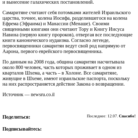
и вынесение галахических постановлений.
Самаритяне считают себя потомками жителей Израильского
царства, точнее, колена Иосифа, разделившегося на колена
Ефрема (Эфраима) и Манассии (Менаше). Своими
священными книгами они считают Тору и Книгу Иисуса
Навина (первую книгу пророков), отвергая все последующие
книги канонического иудаизма. Согласно легенде,
первосвященники самаритян ведут свой род напрямую от
Аарона, первого еврейского первосвященника.
По данным на 2008 года, община самаритян насчитывала
около 800 человек, часть которых проживает в одном из
кварталов Шхема, а часть – в Холоне. Все самаритяне,
живущие в Шхеме, имеют израильские паспорта, поскольку
на них распространяется действие Закона о возвращении.
Источник — newsru.co.il
Пожертвовать
Последнее: 12.07.
Спасибо!
Поделиться:
Подписывайтесь: