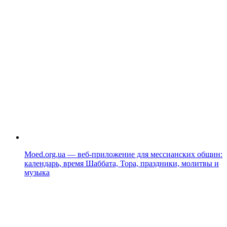
Moed.org.ua — веб-приложение для мессианских общин:
календарь, время Шаббата, Тора, праздники, молитвы и
музыка