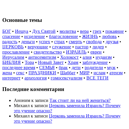
Основные темы
БОГ
•
Иешуа
•
Дух Святой
•
молитва
•
вера
•
грех
•
покаяние
•
спасение
•
исцеление
•
благословение
•
ЖИЗНЬ
•
любовь
•
радость
•
деньги
•
успех
•
страх
•
смерть
•
свобода
•
друзья
•
ЦЕРКОВЬ
•
верующие
•
служение
•
пастор
•
лидер
•
прославление
•
свидетельство
•
ИЗРАИЛЬ
•
евреи
•
Иерусалим
•
антисемитизм
•
Холокост
•
алия
•
иудаизм
•
БИБЛИЯ
•
Тора
•
Новый Завет
•
Храм
•
заблуждение
•
последнее время
•
СЕМЬЯ
•
брак
•
дети
•
родители
•
муж
•
жена
•
секс
•
ПРАЗДНИКИ
•
Шаббат
•
МИР
•
ислам
•
атеизм
•
интернет
•
археология
•
гомосексуализм
•
ВСЕ ТЕГИ
Последние комментарии
Аноним
к записи
Так стоит ли на ней жениться?
Михаил
к записи
Церковь заменила Израиль? Почему
это учение опасно?
Михаил
к записи
Церковь заменила Израиль? Почему
это учение опасно?