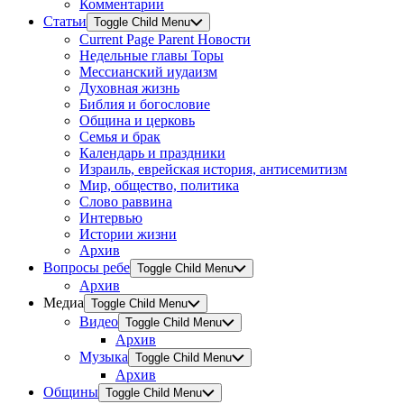
Комментарии
Статьи
Toggle Child Menu
Current Page Parent
Новости
Недельные главы Торы
Мессианский иудаизм
Духовная жизнь
Библия и богословие
Община и церковь
Семья и брак
Календарь и праздники
Израиль, еврейская история, антисемитизм
Мир, общество, политика
Слово раввина
Интервью
Истории жизни
Архив
Вопросы ребе
Toggle Child Menu
Архив
Медиа
Toggle Child Menu
Видео
Toggle Child Menu
Архив
Музыка
Toggle Child Menu
Архив
Общины
Toggle Child Menu