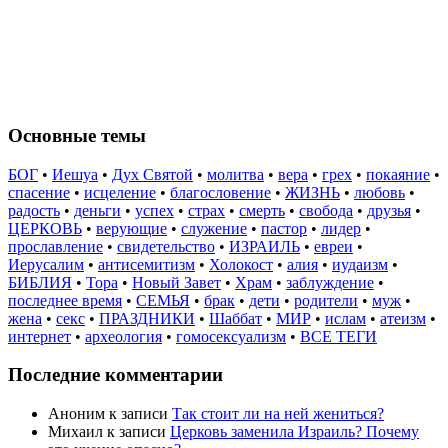
Основные темы
БОГ
•
Иешуа
•
Дух Святой
•
молитва
•
вера
•
грех
•
покаяние
•
спасение
•
исцеление
•
благословение
•
ЖИЗНЬ
•
любовь
•
радость
•
деньги
•
успех
•
страх
•
смерть
•
свобода
•
друзья
•
ЦЕРКОВЬ
•
верующие
•
служение
•
пастор
•
лидер
•
прославление
•
свидетельство
•
ИЗРАИЛЬ
•
евреи
•
Иерусалим
•
антисемитизм
•
Холокост
•
алия
•
иудаизм
•
БИБЛИЯ
•
Тора
•
Новый Завет
•
Храм
•
заблуждение
•
последнее время
•
СЕМЬЯ
•
брак
•
дети
•
родители
•
муж
•
жена
•
секс
•
ПРАЗДНИКИ
•
Шаббат
•
МИР
•
ислам
•
атеизм
•
интернет
•
археология
•
гомосексуализм
•
ВСЕ ТЕГИ
Последние комментарии
Аноним
к записи
Так стоит ли на ней жениться?
Михаил
к записи
Церковь заменила Израиль? Почему