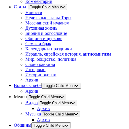
Комментарии
Статьи
Toggle Child Menu
Новости
Недельные главы Торы
Мессианский иудаизм
Духовная жизнь
Библия и богословие
Община и церковь
Семья и брак
Календарь и праздники
Израиль, еврейская история, антисемитизм
Мир, общество, политика
Слово раввина
Интервью
Истории жизни
Архив
Вопросы ребе
Toggle Child Menu
Архив
Медиа
Toggle Child Menu
Видео
Toggle Child Menu
Архив
Музыка
Toggle Child Menu
Архив
Общины
Toggle Child Menu