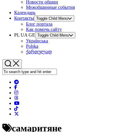
Новости общин
Межобщинные события
Календарь
Контакты
Toggle Child Menu
Блог портала
Как помочь сайту
PL UA GE
Toggle Child Menu
Українська
Polska
ქართულად
самаритяне