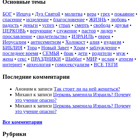
Основные темы
БОГ
•
Иешуа
•
Дух Святой
•
молитва
•
вера
•
грех
•
покаяние
•
спасение
•
исцеление
•
благословение
•
ЖИЗНЬ
•
любовь
•
радость
•
деньги
•
успех
•
страх
•
смерть
•
свобода
•
друзья
•
ЦЕРКОВЬ
•
верующие
•
служение
•
пастор
•
лидер
•
прославление
•
свидетельство
•
ИЗРАИЛЬ
•
евреи
•
Иерусалим
•
антисемитизм
•
Холокост
•
алия
•
иудаизм
•
БИБЛИЯ
•
Тора
•
Новый Завет
•
Храм
•
заблуждение
•
последнее время
•
СЕМЬЯ
•
брак
•
дети
•
родители
•
муж
•
жена
•
секс
•
ПРАЗДНИКИ
•
Шаббат
•
МИР
•
ислам
•
атеизм
•
интернет
•
археология
•
гомосексуализм
•
ВСЕ ТЕГИ
Последние комментарии
Аноним
к записи
Так стоит ли на ней жениться?
Михаил
к записи
Церковь заменила Израиль? Почему
это учение опасно?
Михаил
к записи
Церковь заменила Израиль? Почему
это учение опасно?
Все комментарии
Рубрики