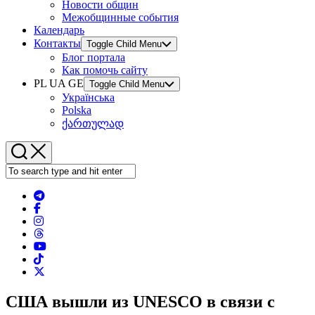
Новости общин
Межобщинные события
Календарь
Контакты
Toggle Child Menu
Блог портала
Как помочь сайту
PL UA GE
Toggle Child Menu
Українська
Polska
ქართულად
США вышли из UNESCO в связи с