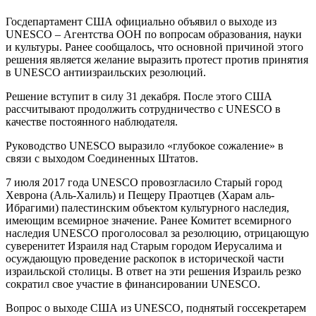
Госдепартамент США официально объявил о выходе из
UNESCO – Агентства ООН по вопросам образования, науки
и культуры. Ранее сообщалось, что основной причиной этого
решения является желание выразить протест против принятия
в UNESCO антиизраильских резолюций.
Решение вступит в силу 31 декабря. После этого США
рассчитывают продолжить сотрудничество с UNESCO в
качестве постоянного наблюдателя.
Руководство UNESCO выразило «глубокое сожаление» в
связи с выходом Соединенных Штатов.
7 июля 2017 года UNESCO провозгласило Старый город
Хеврона (Аль-Халиль) и Пещеру Праотцев (Харам аль-
Ибрагими) палестинским объектом культурного наследия,
имеющим всемирное значение. Ранее Комитет всемирного
наследия UNESCO проголосовал за резолюцию, отрицающую
суверенитет Израиля над Старым городом Иерусалима и
осуждающую проведение раскопок в исторической части
израильской столицы. В ответ на эти решения Израиль резко
сократил свое участие в финансировании UNESCO.
Вопрос о выходе США из UNESCO, поднятый госсекретарем