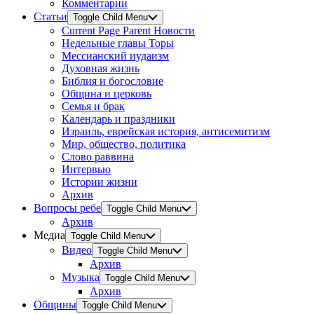
Комментарии
Статьи
Toggle Child Menu
Current Page Parent
Новости
Недельные главы Торы
Мессианский иудаизм
Духовная жизнь
Библия и богословие
Община и церковь
Семья и брак
Календарь и праздники
Израиль, еврейская история, антисемитизм
Мир, общество, политика
Слово раввина
Интервью
Истории жизни
Архив
Вопросы ребе
Toggle Child Menu
Архив
Медиа
Toggle Child Menu
Видео
Toggle Child Menu
Архив
Музыка
Toggle Child Menu
Архив
Общины
Toggle Child Menu