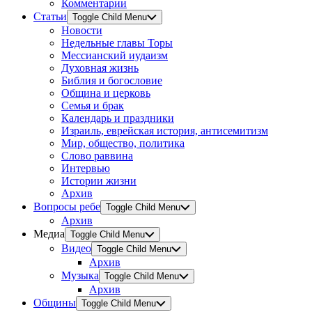
Комментарии
Статьи
Toggle Child Menu
Новости
Недельные главы Торы
Мессианский иудаизм
Духовная жизнь
Библия и богословие
Община и церковь
Семья и брак
Календарь и праздники
Израиль, еврейская история, антисемитизм
Мир, общество, политика
Слово раввина
Интервью
Истории жизни
Архив
Вопросы ребе
Toggle Child Menu
Архив
Медиа
Toggle Child Menu
Видео
Toggle Child Menu
Архив
Музыка
Toggle Child Menu
Архив
Общины
Toggle Child Menu