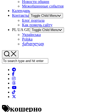
Новости общин
Межобщинные события
Календарь
Контакты
Toggle Child Menu
Блог портала
Как помочь сайту
PL UA GE
Toggle Child Menu
Українська
Polska
ქართულად
кошерно