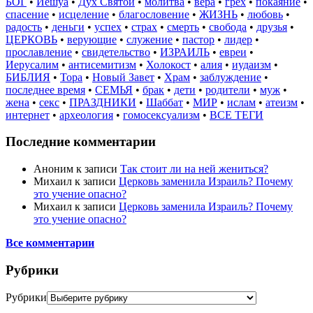
БОГ
•
Иешуа
•
Дух Святой
•
молитва
•
вера
•
грех
•
покаяние
•
спасение
•
исцеление
•
благословение
•
ЖИЗНЬ
•
любовь
•
радость
•
деньги
•
успех
•
страх
•
смерть
•
свобода
•
друзья
•
ЦЕРКОВЬ
•
верующие
•
служение
•
пастор
•
лидер
•
прославление
•
свидетельство
•
ИЗРАИЛЬ
•
евреи
•
Иерусалим
•
антисемитизм
•
Холокост
•
алия
•
иудаизм
•
БИБЛИЯ
•
Тора
•
Новый Завет
•
Храм
•
заблуждение
•
последнее время
•
СЕМЬЯ
•
брак
•
дети
•
родители
•
муж
•
жена
•
секс
•
ПРАЗДНИКИ
•
Шаббат
•
МИР
•
ислам
•
атеизм
•
интернет
•
археология
•
гомосексуализм
•
ВСЕ ТЕГИ
Последние комментарии
Аноним
к записи
Так стоит ли на ней жениться?
Михаил
к записи
Церковь заменила Израиль? Почему
это учение опасно?
Михаил
к записи
Церковь заменила Израиль? Почему
это учение опасно?
Все комментарии
Рубрики
Рубрики