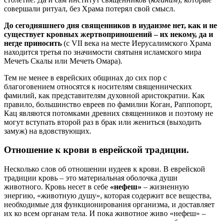
совершали ритуал, без Храма потерял свой смысл.
До сегодняшнего дня священников в иудаизме нет, как и не
существует кровных жертвоприношений – их некому, да и
негде приносить
(с VII века на месте Иерусалимского Храма
находится третья по значимости святыня исламского мира
Мечеть Скалы или Мечеть Омара).
Тем не менее в еврейских общинах до сих пор с
благоговением относятся к носителям священнических
фамилий, как представителям духовной аристократии. Как
правило, большинство евреев по фамилии Коган, Раппопорт,
Кац являются потомками древних священников и поэтому не
могут вступать второй раз в брак или жениться (выходить
замуж) на вдовствующих.
Отношение к крови в еврейской традиции.
Несколько слов об отношении иудеев к крови. В еврейской
традиции кровь – это материальная оболочка души
животного. Кровь несет в себе
«нефеш»
– жизненную
энергию, «животную душу», которая содержит все вещества,
необходимые для функционирования организма, и доставляет
их ко всем органам тела. И пока животное живо «нефеш» –