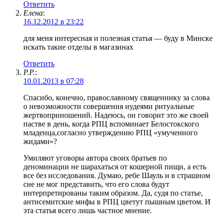
Ответить
Елена
:
16.12.2012 в 23:22
для меня интересная и полезная статья — буду в Минске
искать такие отделы в магазинах
Ответить
Р.Р.
:
10.01.2013 в 07:28
Спасибо, конечно, православному священнику за слова
о невозможности совершения иудеями ритуальные
жертвоприношений. Надеюсь, он говорит это же своей
пастве в день, когда РПЦ вспоминает Белостокского
младенца,согласно утверждению РПЦ «умученного
жидами»?
Умиляют уговоры автора своих братьев по
деноминации не шарахаться от кошерной пищи, а есть
все без исследования. Думаю, ребе Шауль и в страшном
сне не мог представить, что его слова будут
интерпретированы таким образом. Да, судя по статье,
антисемитские мифы в РПЦ цветут пышным цветом. И
эта статья всего лишь частное мнение.