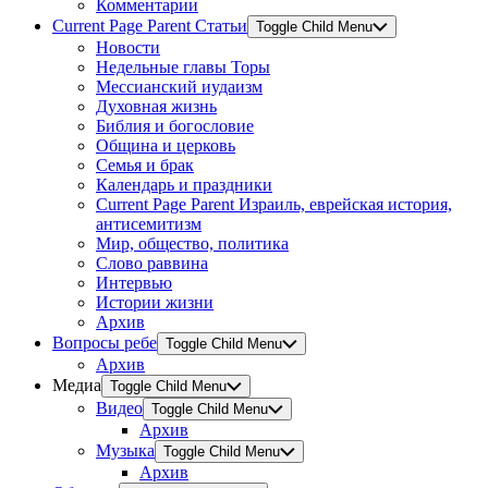
Комментарии
Current Page Parent
Статьи
Toggle Child Menu
Новости
Недельные главы Торы
Мессианский иудаизм
Духовная жизнь
Библия и богословие
Община и церковь
Семья и брак
Календарь и праздники
Current Page Parent
Израиль, еврейская история,
антисемитизм
Мир, общество, политика
Слово раввина
Интервью
Истории жизни
Архив
Вопросы ребе
Toggle Child Menu
Архив
Медиа
Toggle Child Menu
Видео
Toggle Child Menu
Архив
Музыка
Toggle Child Menu
Архив