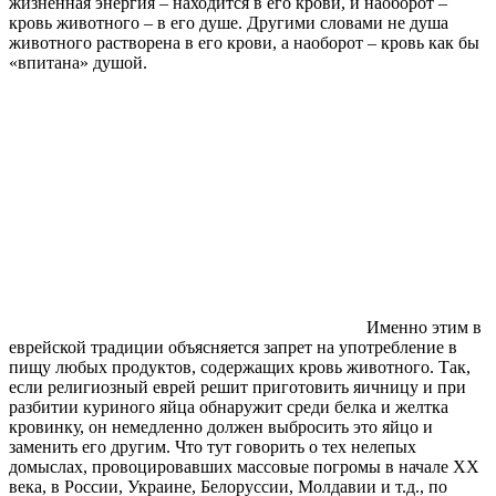
жизненная энергия – находится в его крови, и наоборот –
кровь животного – в его душе. Другими словами не душа
животного растворена в его крови, а наоборот – кровь как бы
«впитана» душой.
Именно этим в
еврейской традиции объясняется запрет на употребление в
пищу любых продуктов, содержащих кровь животного. Так,
если религиозный еврей решит приготовить яичницу и при
разбитии куриного яйца обнаружит среди белка и желтка
кровинку, он немедленно должен выбросить это яйцо и
заменить его другим. Что тут говорить о тех нелепых
домыслах, провоцировавших массовые погромы в начале ХХ
века, в России, Украине, Белоруссии, Молдавии и т.д., по