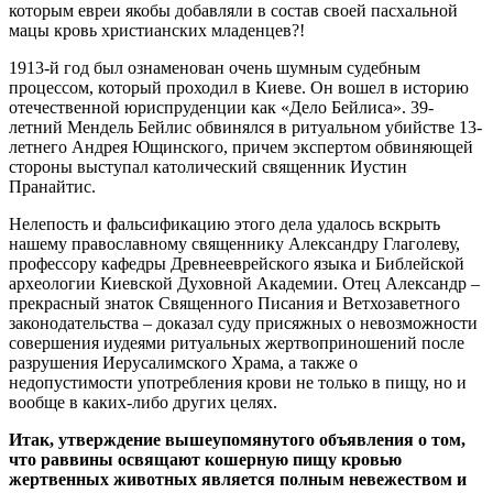
которым евреи якобы добавляли в состав своей пасхальной
мацы кровь христианских младенцев?!
1913-й год был ознаменован очень шумным судебным
процессом, который проходил в Киеве. Он вошел в историю
отечественной юриспруденции как «Дело Бейлиса». 39-
летний Мендель Бейлис обвинялся в ритуальном убийстве 13-
летнего Андрея Ющинского, причем экспертом обвиняющей
стороны выступал католический священник Иустин
Пранайтис.
Нелепость и фальсификацию этого дела удалось вскрыть
нашему православному священнику Александру Глаголеву,
профессору кафедры Древнееврейского языка и Библейской
археологии Киевской Духовной Академии. Отец Александр –
прекрасный знаток Священного Писания и Ветхозаветного
законодательства – доказал суду присяжных о невозможности
совершения иудеями ритуальных жертвоприношений после
разрушения Иерусалимского Храма, а также о
недопустимости употребления крови не только в пищу, но и
вообще в каких-либо других целях.
Итак, утверждение вышеупомянутого объявления о том,
что раввины освящают кошерную пищу кровью
жертвенных животных является полным невежеством и