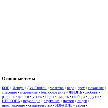
Основные темы
БОГ
•
Иешуа
•
Дух Святой
•
молитва
•
вера
•
грех
•
покаяние
•
спасение
•
исцеление
•
благословение
•
ЖИЗНЬ
•
любовь
•
радость
•
деньги
•
успех
•
страх
•
смерть
•
свобода
•
друзья
•
ЦЕРКОВЬ
•
верующие
•
служение
•
пастор
•
лидер
•
прославление
•
свидетельство
•
ИЗРАИЛЬ
•
евреи
•