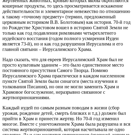
жертвенных животных, кровью которых якобы окропляются
кошерные продукты, то здесь просматривается искажение
действительности и элементарное невежество по отношению
к такому «точному предмету» (термин, предложенный
церковным историком В.В. Болотовым) как история. 70-й год
по Рождестве Христовом вошел в историю Святой Земли не
только как год подавления римлянами четырехлетнего
иудейского восстания (годом полного усмирения Иудеи
является 73-й), но и как год разрушения Иерусалима и его
главной святыни – Иерусалимского Храма.
Надо сказать, что для евреев Иерусалимский Храм был не
просто культовым зданием – это было единственное место
постоянного присутствия Самого Творца. Помимо
Иерусалимского Храма практически в каждом населенном
пункте Святой Земли были синагоги (места изучения и
толкования Писания), но они не могли заменить Храм и
Храмовое богослужение, неразрывно связанное с
жертвоприношениями.
Каждый иудей по самым разным поводам в жизни (сбор
урожая, рождение детей, смерть близких и т.д.) должен был
прийти в Храм и принести жертву. Но 70-й год изменил
многое. Вместе с уничтожением Храма была разрушена и вся
система жертвоприношений, которая насчитывала не одно
столетие. Да и сам институт священников (
коганим
), которые