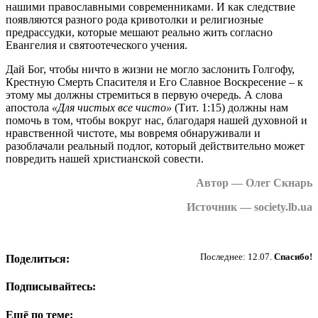
нашими православными современниками. И как следствие
появляются разного рода кривотолки и религиозные
предрассудки, которые мешают реально жить согласно
Евангелия и святоотеческого учения.
Дай Бог, чтобы ничто в жизни не могло заслонить Голгофу,
Крестную Смерть Спасителя и Его Славное Воскресение – к
этому мы должны стремиться в первую очередь. А слова
апостола
«Для чистых все чисто»
(Тит. 1:15) должны нам
помочь в том, чтобы вокруг нас, благодаря нашей духовной и
нравственной чистоте, мы вовремя обнаруживали и
разоблачали реальный подлог, который действительно может
повредить нашей христианской совести.
Автор — Олег Скнарь
Источник — society.lb.ua
Пожертвовать
Последнее: 12.07.
Спасибо!
Поделиться:
Подписывайтесь:
Ещё по теме: