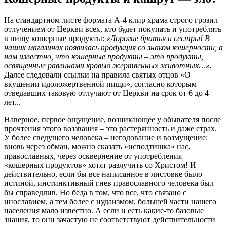
На стандартном листе формата А-4 клир храма строго грозил
отлучением от Церкви всех, кто будет покупать и употреблять
в пищу кошерные продукты:
«Дорогие братья и сестры! В
наших магазинах появилась продукция со знаком кошерности, а
нам известно, что кошерные продукты – это продукты,
освященные раввинами кровью жертвенных животных…».
Далее следовали ссылки на правила святых отцов «О
вкушении идоложертвенной пищи», согласно которым
отведавших таковую отлучают от Церкви на срок от 6 до 4
лет...
Наверное, первое ощущение, возникающее у обывателя после
прочтения этого воззвания – это растерянность и даже страх.
У более сведущего человека – негодование и возмущение:
вновь через обман, можно сказать «исподтишка» нас,
православных, через осквернение от употребления
«кошерных продуктов» хотят разлучить со Христом! И
действительно, если бы все написанное в листовке было
истиной, инстинктивный гнев православного человека был
бы справедлив. Но беда в том, что все, что связано с
инославием, а тем более с иудаизмом, большей части нашего
населения мало известно. А если и есть какие-то базовые
знания, то они зачастую не соответствуют действительности