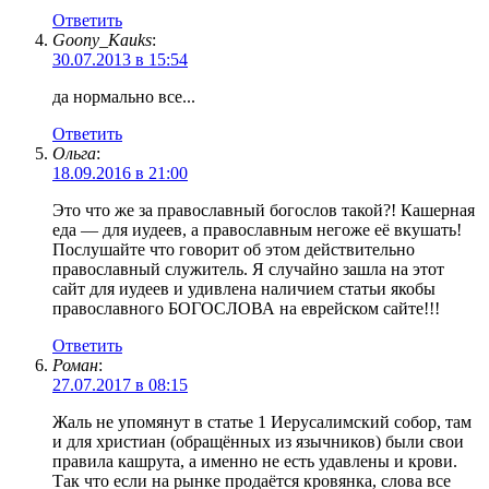
Ответить
Goony_Kauks
:
30.07.2013 в 15:54
да нормально все...
Ответить
Ольга
:
18.09.2016 в 21:00
Это что же за православный богослов такой?! Кашерная
еда — для иудеев, а православным негоже её вкушать!
Послушайте что говорит об этом действительно
православный служитель. Я случайно зашла на этот
сайт для иудеев и удивлена наличием статьи якобы
православного БОГОСЛОВА на еврейском сайте!!!
Ответить
Роман
:
27.07.2017 в 08:15
Жаль не упомянут в статье 1 Иерусалимский собор, там
и для христиан (обращённых из язычников) были свои
правила кашрута, а именно не есть удавлены и крови.
Так что если на рынке продаётся кровянка, слова все