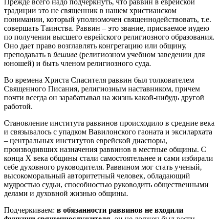
Прежде всего надо подчеркнуть, что раввин в еврейской
традиции это не священник в нашем христианском
понимании, который уполномочен священнодействовать, т.е.
совершать Таинства. Раввин – это звание, присваемое иудею
по получении высшего еврейского религиозного образования.
Оно дает право возглавлять конгрегацию или общину,
преподавать в
йешиве
(религиозном учебном заведении для
юношей) и быть членом религиозного суда.
Во времена Христа Спасителя раввин был толкователем
Священного Писания, религиозным наставником, причем
почти всегда он зарабатывал на жизнь какой-нибудь другой
работой.
Становление института раввинов происходило в средние века
и связывалось с упадком Вавилонского гаоната и эксилархата
– центральных институтов еврейской диаспоры,
производивших назначения раввинов в местные общины. С
конца Х века общины стали самостоятельнее и сами избирали
себе духовного руководителя. Раввином мог стать ученый,
высокоморальный авторитетный человек, обладающий
мудростью судьи, способностью руководить общественными
делами и духовной жизнью общины.
Подчеркиваем:
в обязанности раввинов не входили
функции священнослужителя,
он не должен был вести