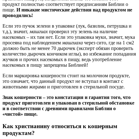
продукт полностью соответствует предписаниям Библии о
пище.
И никакие мистические действия над продуктом не
проводились!
Если это пучок зелени в упаковке (лук, базилик, петрушка и
т.д.), значит,
машгиах
проверил эту зелень на наличие
насекомых – их там нет. Если это упаковка муки, значит, мука
просеяна под наблюдением
машгиаха
через сито, где на 1 см2
должно быть не менее 70 дырочек (эксперт обязан проверить
количество дырочек кончиком иглы), во избежание попадания
жучков и прочих насекомых в пищу, ведь употребление
насекомых в пищу запрещены Библией!
Если маркировка кошерности стоит на молочном продукте,
это означает, что данный продукт не вступал в контакт с
животными жирами и приготовлен в стерильной посуде.
Знак кошерности – это констатация и гарантия того, что
продукт приготовлен и упакован в стерильной обстановке
и в соответствии с древними правилами Библии о
«чистой» пище.
Как христианину относиться к кошерным
продуктам?