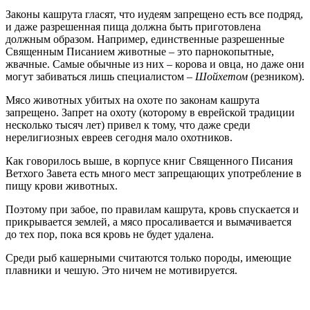
Законы кашрута гласят, что иудеям запрещено есть все подряд,
и даже разрешенная пища должна быть приготовлена
должным образом. Например, единственные разрешенные
Священным Писанием животные – это парнокопытные,
жвачные. Самые обычные из них – корова и овца, но даже они
могут забиваться лишь специалистом –
Шойхетом
(резником).
Мясо животных убитых на охоте по законам кашрута
запрещено. Запрет на охоту (которому в еврейской традиции
несколько тысяч лет) привел к тому, что даже среди
нерелигиозных евреев сегодня мало охотников.
Как говорилось выше, в корпусе книг Священного Писания
Ветхого Завета есть много мест запрещающих употребление в
пищу крови животных.
Поэтому при забое, по правилам кашрута, кровь спускается и
прикрывается землей, а мясо просаливается и вымачивается
до тех пор, пока вся кровь не будет удалена.
Среди рыб кашерными считаются только породы, имеющие
плавники и чешую. Это ничем не мотивируется.