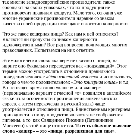
так многие западноевропейские производители также
сообщают на своих упаковках, что их продукция не
противоречит правилам кошрута. Мало того, сегодня уже
многие украинские производители наравне со знаком
качества своей продукции помещают и логотип кошерности.
Что же такое кошерная пища? Как нам к ней относится?
Являются ли продукты со знаком кошерности
идоложертвенными? Вот ряд вопросов, волнующих многих
православных. Попытаемся на них ответить.
Этимологически слово «кашер» не связано с пищей, на
иврите оно буквально переводится как «подходящий». Этот
термин можно употреблять в отношении правильного
поведения человека:
«Это кошерный человек»
и использовать,
говоря о чем-то положительном:
«Это кошерная книга»
и т.д.
В настоящее время слово «кашер» или «кошер»
(первоначально вариант с гласной «о» появился в английском
языке из-за особенности произношения ашкеназийских
евреев, а затем перекочевал в русский язык) чаще
употребляется в отношении пищи. Единственным критерием
пригодности в пищу продуктов являются не соображения
гигиены, а то, как Священное Писание (Пятикнижие
Моисеево) к этой пище относится.
То есть обычное значение
слова «кашер» – это «пища, разрешенная для еды».