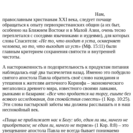
Нам,
православным христианам ХХІ века, следует почаще
обращаться к опыту первохристианских общин (а их быт,
особенно на Ближнем Востоке и в Малой Азии, очень тесно
переплетался с соседями язычниками и иудеями), для которых
слова Спасителя:
«Не то, что входит в уста, оскверняет
человека, но то, что выходит из уст»
(Мф. 15:11) были
главным критерием сохранения святости и внутренней
чистоты.
А настороженность и подозрительность к продуктам питания
наблюдалась ещё два тысячелетия назад. Именно это побудило
святого апостола Павла обратить своё слово назидания и
утешения к жителям античного Коринфа – экономического
мегаполиса древнего мира, известного своими лавками,
рынками и базарами:
«Все что продается на торгу, ешьте без
всякого исследования, для спокойствия совести»
(1 Кор. 10:25).
Эти слова пастырской заботы мы должны расслышать и в наш
неспокойный век.
«Пища не приближает нас к Богу: ибо, едим ли мы, ничего не
приобретаем; не едим ли, ничего не теряем»
(1 Кор. 8:8) – это
увещевание апостола Павла не всегда бывает понимаемо