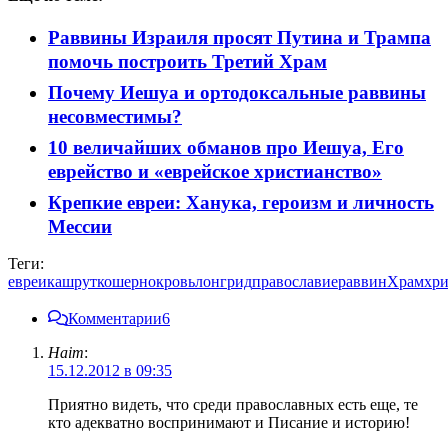
Раввины Израиля просят Путина и Трампа
помочь построить Третий Храм
Почему Иешуа и ортодоксальные раввины
несовместимы?
10 величайших обманов про Иешуа, Его
еврейство и «еврейское христианство»
Крепкие евреи: Ханука, героизм и личность
Мессии
Теги:
евреи
кашрут
кошерно
кровь
лонгрид
православие
раввин
Храм
хри
Комментарии
6
Haim
:
15.12.2012 в 09:35
Приятно видеть, что среди православных есть еще, те
кто адекватно воспринимают и Писание и историю!