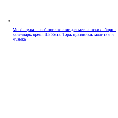
Moed.org.ua — веб-приложение для мессианских общин:
календарь, время Шаббата, Тора, праздники, молитвы и
музыка