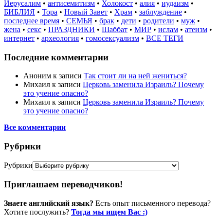
Иерусалим
•
антисемитизм
•
Холокост
•
алия
•
иудаизм
•
БИБЛИЯ
•
Тора
•
Новый Завет
•
Храм
•
заблуждение
•
последнее время
•
СЕМЬЯ
•
брак
•
дети
•
родители
•
муж
•
жена
•
секс
•
ПРАЗДНИКИ
•
Шаббат
•
МИР
•
ислам
•
атеизм
•
интернет
•
археология
•
гомосексуализм
•
ВСЕ ТЕГИ
Последние комментарии
Аноним
к записи
Так стоит ли на ней жениться?
Михаил
к записи
Церковь заменила Израиль? Почему
это учение опасно?
Михаил
к записи
Церковь заменила Израиль? Почему
это учение опасно?
Все комментарии
Рубрики
Рубрики
Приглашаем переводчиков!
Знаете английский язык?
Есть опыт письменного перевода?
Хотите послужить?
Тогда мы ищем Вас :)