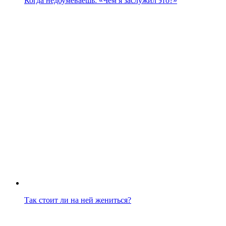
Когда недоумеваешь: «Чем я заслужил это?»
Так стоит ли на ней жениться?