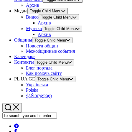
Архив
Медиа
Toggle Child Menu
Видео
Toggle Child Menu
Архив
Музыка
Toggle Child Menu
Архив
Общины
Toggle Child Menu
Новости общин
Межобщинные события
Календарь
Контакты
Toggle Child Menu
Блог портала
Как помочь сайту
PL UA GE
Toggle Child Menu
Українська
Polska
ქართულად