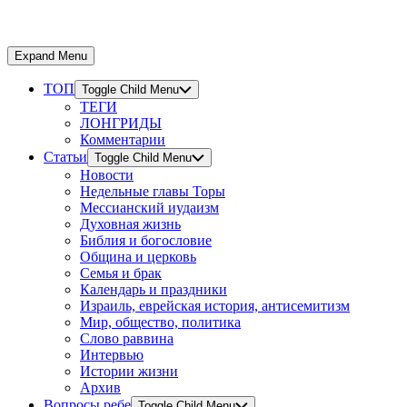
Expand Menu
ТОП
Toggle Child Menu
ТЕГИ
ЛОНГРИДЫ
Комментарии
Статьи
Toggle Child Menu
Новости
Недельные главы Торы
Мессианский иудаизм
Духовная жизнь
Библия и богословие
Община и церковь
Семья и брак
Календарь и праздники
Израиль, еврейская история, антисемитизм
Мир, общество, политика
Слово раввина
Интервью
Истории жизни
Архив
Вопросы ребе
Toggle Child Menu