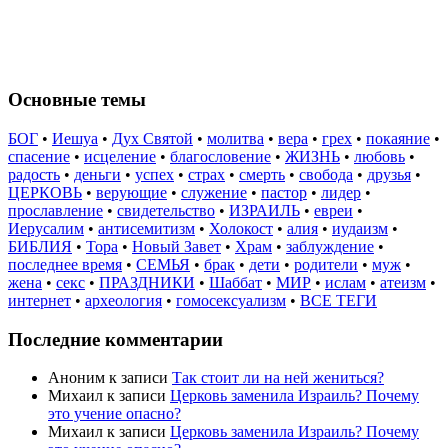
Основные темы
БОГ
•
Иешуа
•
Дух Святой
•
молитва
•
вера
•
грех
•
покаяние
•
спасение
•
исцеление
•
благословение
•
ЖИЗНЬ
•
любовь
•
радость
•
деньги
•
успех
•
страх
•
смерть
•
свобода
•
друзья
•
ЦЕРКОВЬ
•
верующие
•
служение
•
пастор
•
лидер
•
прославление
•
свидетельство
•
ИЗРАИЛЬ
•
евреи
•
Иерусалим
•
антисемитизм
•
Холокост
•
алия
•
иудаизм
•
БИБЛИЯ
•
Тора
•
Новый Завет
•
Храм
•
заблуждение
•
последнее время
•
СЕМЬЯ
•
брак
•
дети
•
родители
•
муж
•
жена
•
секс
•
ПРАЗДНИКИ
•
Шаббат
•
МИР
•
ислам
•
атеизм
•
интернет
•
археология
•
гомосексуализм
•
ВСЕ ТЕГИ
Последние комментарии
Аноним
к записи
Так стоит ли на ней жениться?
Михаил
к записи
Церковь заменила Израиль? Почему
это учение опасно?
Михаил
к записи
Церковь заменила Израиль? Почему