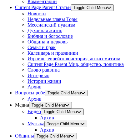
Комментарии
Current Page Parent
Статьи
Toggle Child Menu
Новости
Недельные главы Торы
Мессианский иудаизм
Духовная жизнь
Библия и богословие
Община и церковь
Семья и брак
Календарь и праздники
Израиль, еврейская история, антисемитизм
Current Page Parent
Мир, общество, политика
Слово раввина
Интервью
Истории жизни
Архив
Вопросы ребе
Toggle Child Menu
Архив
Медиа
Toggle Child Menu
Видео
Toggle Child Menu
Архив
Музыка
Toggle Child Menu
Архив
Общины
Toggle Child Menu