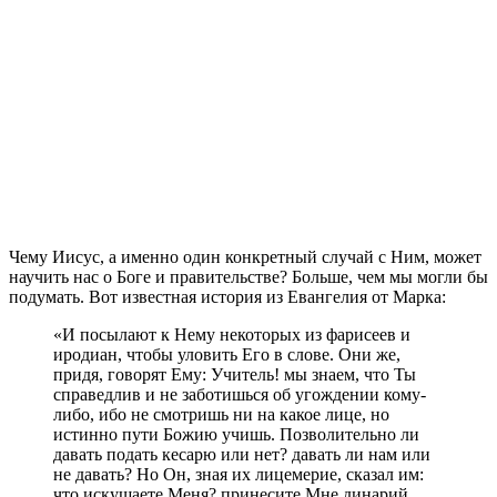
Ч
ему Иисус, а именно один конкретный случай с Ним, может
научить нас о Боге и правительстве? Больше, чем мы могли бы
подумать. Вот известная история из Евангелия от Марка:
«И посылают к Нему некоторых из фарисеев и
иродиан, чтобы уловить Его в слове. Они же,
придя, говорят Ему: Учитель! мы знаем, что Ты
справедлив и не заботишься об угождении кому-
либо, ибо не смотришь ни на какое лице, но
истинно пути Божию учишь. Позволительно ли
давать подать кесарю или нет? давать ли нам или
не давать? Но Он, зная их лицемерие, сказал им:
что искушаете Меня? принесите Мне динарий,