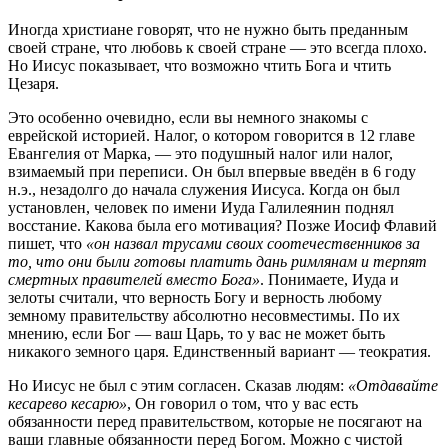
Иногда христиане говорят, что не нужно быть преданным
своей стране, что любовь к своей стране — это всегда плохо.
Но Иисус показывает, что возможно чтить Бога и чтить
Цезаря.
Это особенно очевидно, если вы немного знакомы с
еврейской историей. Налог, о котором говорится в 12 главе
Евангелия от Марка, — это подушный налог или налог,
взимаемый при переписи. Он был впервые введён в 6 году
н.э., незадолго до начала служения Иисуса. Когда он был
установлен, человек по имени Иуда Галилеянин поднял
восстание. Какова была его мотивация? Позже Иосиф Флавий
пишет, что
«он назвал трусами своих соотечественников за
то, что они были готовы платить дань римлянам и терпят
смертных правителей вместо Бога»
. Понимаете, Иуда и
зелоты считали, что верность Богу и верность любому
земному правительству абсолютно несовместимы. По их
мнению, если Бог — ваш Царь, то у вас не может быть
никакого земного царя. Единственный вариант — теократия.
Но Иисус не был с этим согласен. Сказав людям:
«Отдавайте
кесарево кесарю»
, Он говорил о том, что у вас есть
обязанности перед правительством, которые не посягают на
ваши главные обязанности перед Богом. Можно с чистой