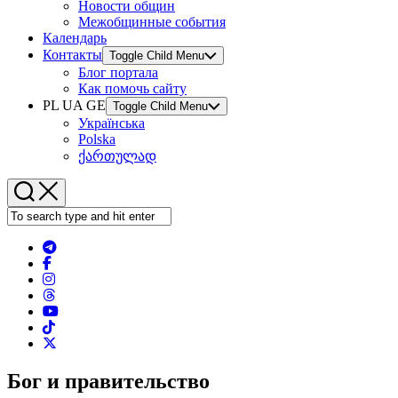
Новости общин
Межобщинные события
Календарь
Контакты
Toggle Child Menu
Блог портала
Как помочь сайту
PL UA GE
Toggle Child Menu
Українська
Polska
ქართულად
Бог и правительство