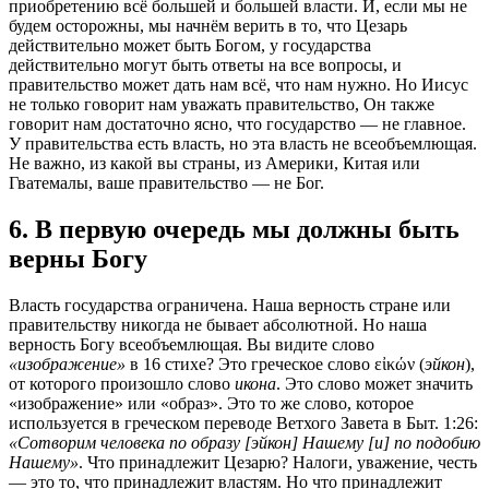
приобретению всё большей и большей власти. И, если мы не
будем осторожны, мы начнём верить в то, что Цезарь
действительно может быть Богом, у государства
действительно могут быть ответы на все вопросы, и
правительство может дать нам всё, что нам нужно. Но Иисус
не только говорит нам уважать правительство, Он также
говорит нам достаточно ясно, что государство — не главное.
У правительства есть власть, но эта власть не всеобъемлющая.
Не важно, из какой вы страны, из Америки, Китая или
Гватемалы, ваше правительство — не Бог.
6. В первую очередь мы должны быть
верны Богу
Власть государства ограничена. Наша верность стране или
правительству никогда не бывает абсолютной. Но наша
верность Богу всеобъемлющая. Вы видите слово
«изображение»
в 16 стихе? Это греческое слово εἰκών (
эйкон
),
от которого произошло слово
икона
. Это слово может значить
«изображение» или «образ». Это то же слово, которое
используется в греческом переводе Ветхого Завета в Быт. 1:26:
«Сотворим человека по образу [эйкон] Нашему [и] по подобию
Нашему»
. Что принадлежит Цезарю? Налоги, уважение, честь
— это то, что принадлежит властям. Но что принадлежит