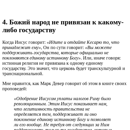
4. Божий народ не привязан к какому-
либо государству
Когда Иисус говорит:
«Идите и отдайте Кесарю то, что
принадлежит ему»
, Он по сути говорит:
«Вы можете
поддерживать государства, которые официально не
поклоняются единому истинному Богу»
. Или, иначе говоря:
истинная религия не привязана к одному единому
государству. Это значит, что церковь будет транскультурной и
транснациональной.
Мне нравится, как Марк Девер говорит об этом в книге своих
проповедей:
«Одобрение Иисусом уплаты налогов Риму было
революционным. Этим Иисус показывает нам,
что легитимность правительства не
определяется тем, поддерживает ли оно
поклонение единому истинному Богу и позволяет
ли его вообще. Не требуя от следующих за Ним
поддерживать только те государства, которые