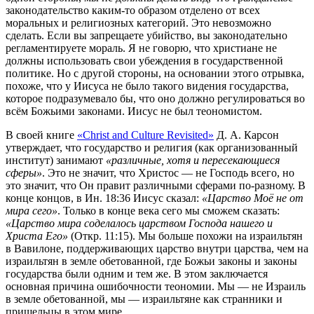
законодательство каким-то образом отделено от всех
моральных и религиозных категорий. Это невозможно
сделать. Если вы запрещаете убийство, вы законодательно
регламентируете мораль. Я не говорю, что христиане не
должны использовать свои убеждения в государственной
политике. Но с другой стороны, на основании этого отрывка,
похоже, что у Иисуса не было такого видения государства,
которое подразумевало бы, что оно должно регулироваться во
всём Божьими законами. Иисус не был теономистом.
В своей книге
«Christ and Culture Revisited»
Д. А. Карсон
утверждает, что государство и религия (как организованный
институт) занимают
«различные, хотя и пересекающиеся
сферы»
. Это не значит, что Христос — не Господь всего, но
это значит, что Он правит различными сферами по-разному. В
конце концов, в Ин. 18:36 Иисус сказал:
«Царство Моё не от
мира сего»
. Только в конце века сего мы сможем сказать:
«Царство мира соделалось царством Господа нашего и
Христа Его»
(Откр. 11:15). Мы больше похожи на израильтян
в Вавилоне, поддерживающих царство внутри царства, чем на
израильтян в земле обетованной, где Божьи законы и законы
государства были одним и тем же. В этом заключается
основная причина ошибочности теономии. Мы — не Израиль
в земле обетованной, мы — израильтяне как странники и
пришельцы в этом мире.