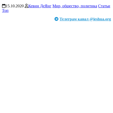
15.10.2020
Кевин ДеЯнг
Мир, общество, политика
Статьи
Топ
Телеграм канал @ieshua.org