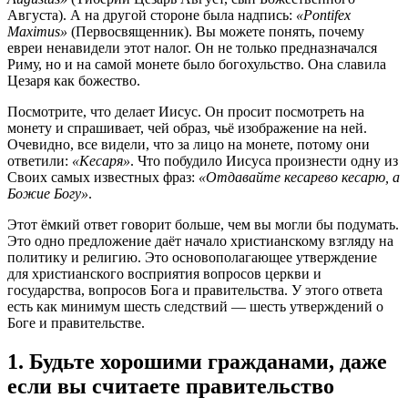
Августа). А на другой стороне была надпись:
«Pontifex
Maximus»
(Первосвященник). Вы можете понять, почему
евреи ненавидели этот налог. Он не только предназначался
Риму, но и на самой монете было богохульство. Она славила
Цезаря как божество.
Посмотрите, что делает Иисус. Он просит посмотреть на
монету и спрашивает, чей образ, чьё изображение на ней.
Очевидно, все видели, что за лицо на монете, потому они
ответили:
«Кесаря»
. Что побудило Иисуса произнести одну из
Своих самых известных фраз:
«Отдавайте кесарево кесарю, а
Божие Богу»
.
Этот ёмкий ответ говорит больше, чем вы могли бы подумать.
Это одно предложение даёт начало христианскому взгляду на
политику и религию. Это основополагающее утверждение
для христианского восприятия вопросов церкви и
государства, вопросов Бога и правительства. У этого ответа
есть как минимум шесть следствий — шесть утверждений о
Боге и правительстве.
1. Будьте хорошими гражданами, даже
если вы считаете правительство