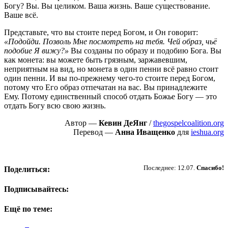
Богу? Вы. Вы целиком. Ваша жизнь. Ваше существование.
Ваше всё.
Представьте, что вы стоите перед Богом, и Он говорит:
«Подойди. Позволь Мне посмотреть на тебя. Чей образ, чьё
подобие Я вижу?»
Вы созданы по образу и подобию Бога. Вы
как монета: вы можете быть грязным, заржавевшим,
неприятным на вид, но монета в один пенни всё равно стоит
один пенни. И вы по-прежнему чего-то стоите перед Богом,
потому что Его образ отпечатан на вас. Вы принадлежите
Ему. Потому единственный способ отдать Божье Богу — это
отдать Богу всю свою жизнь.
Автор —
Кевин ДеЯнг
/
thegospelcoalition.org
Перевод —
Анна Иващенко
для
ieshua.org
Пожертвовать
Последнее: 12.07.
Спасибо!
Поделиться:
Подписывайтесь:
Ещё по теме: