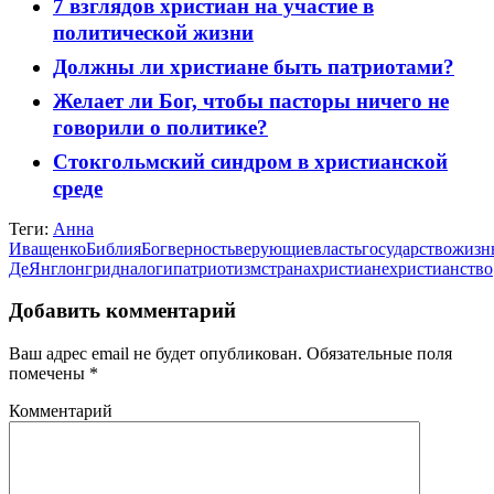
7 взглядов христиан на участие в
политической жизни
Должны ли христиане быть патриотами?
Желает ли Бог, чтобы пасторы ничего не
говорили о политике?
Стокгольмский синдром в христианской
среде
Теги:
Анна
Иващенко
Библия
Бог
верность
верующие
власть
государство
жизн
ДеЯнг
лонгрид
налоги
патриотизм
страна
христиане
христианство
Добавить комментарий
Ваш адрес email не будет опубликован.
Обязательные поля
помечены
*
Комментарий