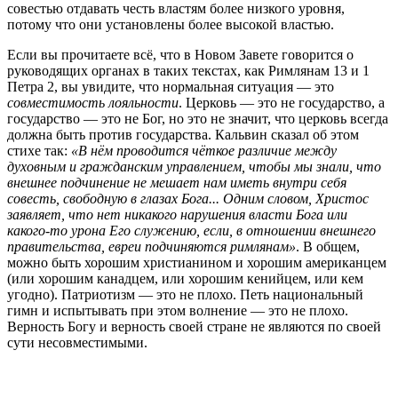
совестью отдавать честь властям более низкого уровня,
потому что они установлены более высокой властью.
Если вы прочитаете всё, что в Новом Завете говорится о
руководящих органах в таких текстах, как Римлянам 13 и 1
Петра 2, вы увидите, что нормальная ситуация — это
совместимость лояльности
. Церковь — это не государство, а
государство — это не Бог, но это не значит, что церковь всегда
должна быть против государства. Кальвин сказал об этом
стихе так:
«В нём проводится чёткое различие между
духовным и гражданским управлением, чтобы мы знали, что
внешнее подчинение не мешает нам иметь внутри себя
совесть, свободную в глазах Бога... Одним словом, Христос
заявляет, что нет никакого нарушения власти Бога или
какого-то урона Его служению, если, в отношении внешнего
правительства, евреи подчиняются римлянам»
. В общем,
можно быть хорошим христианином и хорошим американцем
(или хорошим канадцем, или хорошим кенийцем, или кем
угодно). Патриотизм — это не плохо. Петь национальный
гимн и испытывать при этом волнение — это не плохо.
Верность Богу и верность своей стране не являются по своей
сути несовместимыми.