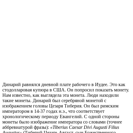
Динарий равнялся дневной плате рабочего в Иудее. Это как
стодолларовая купюра в США. Он попросил показать монету.
Нам известно, как выглядела эта монета. Люди находили
такие монеты. Динарий был серебряной монетой с
изображением головы Цезаря Тиберия. Он был римским
императором в 14-37 годах н.э., что соответствует
хронологическому периоду Евангелий. С одной стороны
монеты было изображение императора со словами (точнее
аббревиатурой фразы):
«Tiberius Caesar Divi Augusti Filius
Augustus»
(Тиберий Цезарь Август, сын Божественного