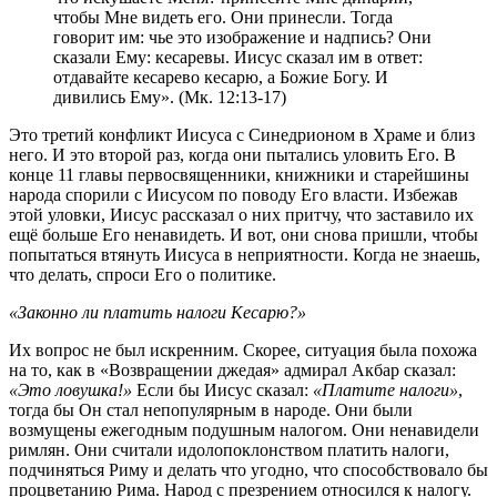
чтобы Мне видеть его. Они принесли. Тогда
говорит им: чье это изображение и надпись? Они
сказали Ему: кесаревы. Иисус сказал им в ответ:
отдавайте кесарево кесарю, а Божие Богу. И
дивились Ему». (Мк. 12:13-17)
Это третий конфликт Иисуса с Синедрионом в Храме и близ
него. И это второй раз, когда они пытались уловить Его. В
конце 11 главы первосвященники, книжники и старейшины
народа спорили с Иисусом по поводу Его власти. Избежав
этой уловки, Иисус рассказал о них притчу, что заставило их
ещё больше Его ненавидеть. И вот, они снова пришли, чтобы
попытаться втянуть Иисуса в неприятности. Когда не знаешь,
что делать, спроси Его о политике.
«Законно ли платить налоги Кесарю?»
Их вопрос не был искренним. Скорее, ситуация была похожа
на то, как в «Возвращении джедая» адмирал Акбар сказал:
«Это ловушка!»
Если бы Иисус сказал:
«Платите налоги»
,
тогда бы Он стал непопулярным в народе. Они были
возмущены ежегодным подушным налогом. Они ненавидели
римлян. Они считали идолопоклонством платить налоги,
подчиняться Риму и делать что угодно, что способствовало бы
процветанию Рима. Народ с презрением относился к налогу.