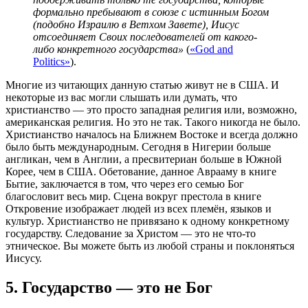
формально пребывают в союзе с истинным Богом
(подобно Израилю в Ветхом Завете), Иисус
отсоединяет Своих последователей от какого-
либо конкретного государства»
(
«God and
Politics»
).
Многие из читающих данную статью живут не в США. И
некоторые из вас могли слышать или думать, что
христианство — это просто западная религия или, возможно,
американская религия. Но это не так. Такого никогда не было.
Христианство началось на Ближнем Востоке и всегда должно
было быть международным. Сегодня в Нигерии больше
англикан, чем в Англии, а пресвитериан больше в Южной
Корее, чем в США. Обетование, данное Аврааму в книге
Бытие, заключается в том, что через его семью Бог
благословит весь мир. Сцена вокруг престола в книге
Откровение изображает людей из всех племён, языков и
культур. Христианство не привязано к одному конкретному
государству. Следование за Христом — это не что-то
этническое. Вы можете быть из любой страны и поклоняться
Иисусу.
5. Государство — это не Бог