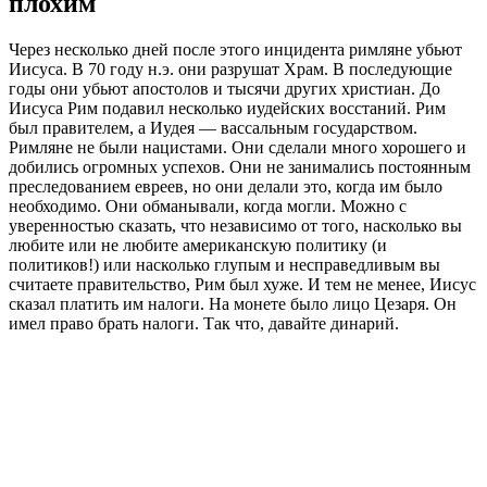
плохим
Через несколько дней после этого инцидента римляне убьют
Иисуса. В 70 году н.э. они разрушат Храм. В последующие
годы они убьют апостолов и тысячи других христиан. До
Иисуса Рим подавил несколько иудейских восстаний. Рим
был правителем, а Иудея — вассальным государством.
Римляне не были нацистами. Они сделали много хорошего и
добились огромных успехов. Они не занимались постоянным
преследованием евреев, но они делали это, когда им было
необходимо. Они обманывали, когда могли. Можно с
уверенностью сказать, что независимо от того, насколько вы
любите или не любите американскую политику (и
политиков!) или насколько глупым и несправедливым вы
считаете правительство, Рим был хуже. И тем не менее, Иисус
сказал платить им налоги. На монете было лицо Цезаря. Он
имел право брать налоги. Так что, давайте динарий.