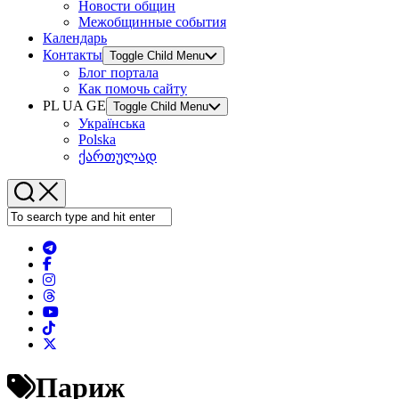
Новости общин
Межобщинные события
Календарь
Контакты
Toggle Child Menu
Блог портала
Как помочь сайту
PL UA GE
Toggle Child Menu
Українська
Polska
ქართულად
Париж