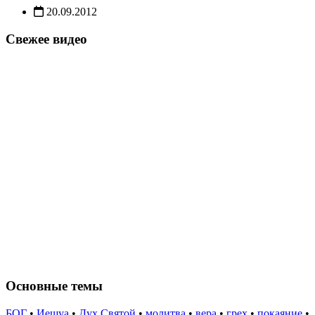
20.09.2012
Свежее видео
Основные темы
БОГ
•
Иешуа
•
Дух Святой
•
молитва
•
вера
•
грех
•
покаяние
•