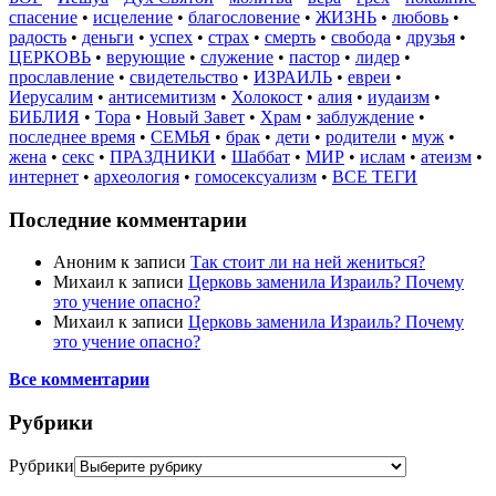
спасение
•
исцеление
•
благословение
•
ЖИЗНЬ
•
любовь
•
радость
•
деньги
•
успех
•
страх
•
смерть
•
свобода
•
друзья
•
ЦЕРКОВЬ
•
верующие
•
служение
•
пастор
•
лидер
•
прославление
•
свидетельство
•
ИЗРАИЛЬ
•
евреи
•
Иерусалим
•
антисемитизм
•
Холокост
•
алия
•
иудаизм
•
БИБЛИЯ
•
Тора
•
Новый Завет
•
Храм
•
заблуждение
•
последнее время
•
СЕМЬЯ
•
брак
•
дети
•
родители
•
муж
•
жена
•
секс
•
ПРАЗДНИКИ
•
Шаббат
•
МИР
•
ислам
•
атеизм
•
интернет
•
археология
•
гомосексуализм
•
ВСЕ ТЕГИ
Последние комментарии
Аноним
к записи
Так стоит ли на ней жениться?
Михаил
к записи
Церковь заменила Израиль? Почему
это учение опасно?
Михаил
к записи
Церковь заменила Израиль? Почему
это учение опасно?
Все комментарии
Рубрики
Рубрики