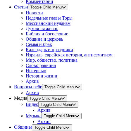
Комментарии
Статьи
Toggle Child Menu
Новости
Недельные главы Торы
Мессианский иудаизм
Духовная жизнь
Библия и богословие
Община и церковь
Семья и брак
Календарь и праздники
Израиль, еврейская история, антисемитизм
Мир, общество, политика
Слово раввина
Интервью
Истории жизни
Архив
Вопросы ребе
Toggle Child Menu
Архив
Медиа
Toggle Child Menu
Видео
Toggle Child Menu
Архив
Музыка
Toggle Child Menu
Архив
Общины
Toggle Child Menu