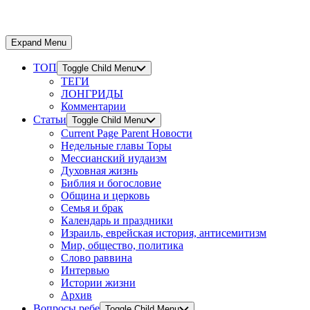
Expand Menu
ТОП
Toggle Child Menu
ТЕГИ
ЛОНГРИДЫ
Комментарии
Статьи
Toggle Child Menu
Current Page Parent
Новости
Недельные главы Торы
Мессианский иудаизм
Духовная жизнь
Библия и богословие
Община и церковь
Семья и брак
Календарь и праздники
Израиль, еврейская история, антисемитизм
Мир, общество, политика
Слово раввина
Интервью
Истории жизни
Архив
Вопросы ребе
Toggle Child Menu