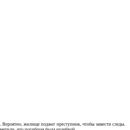
. Вероятно, жилище поджег преступник, чтобы замести следы.
метили, что погибшая была иудейкой.