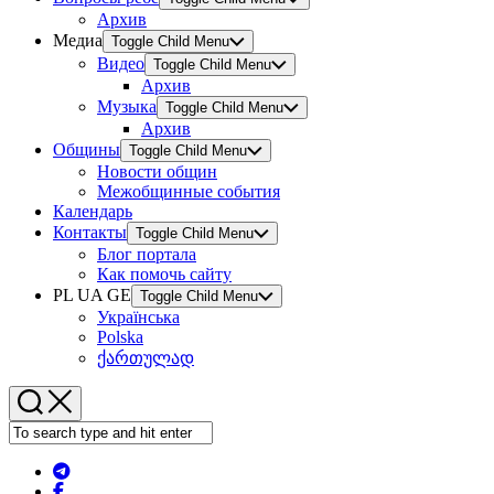
Архив
Медиа
Toggle Child Menu
Видео
Toggle Child Menu
Архив
Музыка
Toggle Child Menu
Архив
Общины
Toggle Child Menu
Новости общин
Межобщинные события
Календарь
Контакты
Toggle Child Menu
Блог портала
Как помочь сайту
PL UA GE
Toggle Child Menu
Українська
Polska
ქართულად