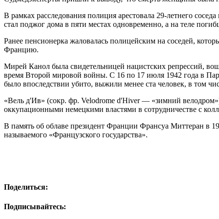
В рамках расследования полиция арестовала 29-летнего сосе
стал поджог дома в пяти местах одновременно, а на теле поги
Ранее пенсионерка жаловалась полицейским на соседей, котор
Францию.
Мирей Канол была свидетельницей нацистских репрессий, вош
время Второй мировой войны. С 16 по 17 июля 1942 года в Пари
было впоследствии убито, выжили менее ста человек, в том чи
«Вель д'Ив» (сокр. фр. Velodrome d'Hiver — «зимний велодро
оккупационными немецкими властями в сотрудничестве с кол
В память об облаве президент Франции Франсуа Миттеран в 19
называемого «Французского государства».
Поделиться:
Подписывайтесь: