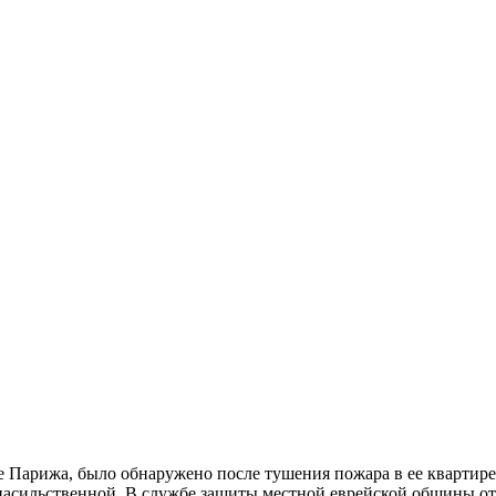
е Парижа, было обнаружено после тушения пожара в ее квартире
асильственной. В службе защиты местной еврейской общины от