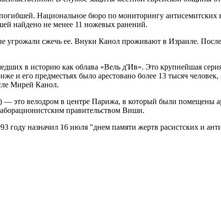
да погибшей. Национальное бюро по мониторингу антисемитских
бшей найдено не менее 11 ножевых ранений.
ые угрожали сжечь ее. Внуки Канол проживают в Израиле. После
едших в историю как облава «Вель д'Ив». Это крупнейшая сери
же и его предместьях было арестовано более 13 тысяч человек, 
сле Мирей Канол.
м») — это велодром в центре Парижа, в который были помещены 
лаборационистским правительством Виши.
93 году назначил 16 июля "днем памяти жертв расистских и ан