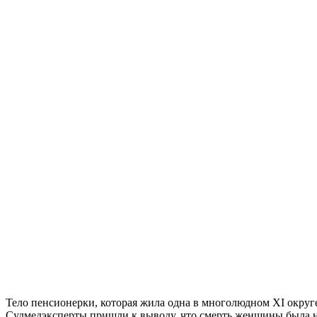
Тело пенсионерки, которая жила одна в многолюдном XI округ
Судмедэксперты пришли к выводу, что смерть женщины была н