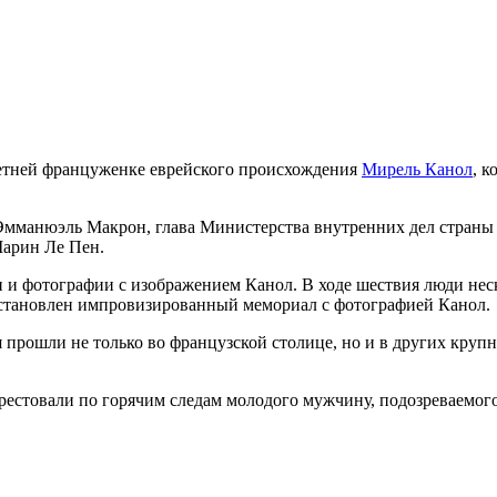
етней француженке еврейского происхождения
Мирель Канол
, к
 Эмманюэль Макрон, глава Министерства внутренних дел стран
арин Ле Пен.
 и фотографии с изображением Канол. В ходе шествия люди нес
становлен импровизированный мемориал с фотографией Канол.
прошли не только во французской столице, но и в других крупн
естовали по горячим следам молодого мужчину, подозреваемого