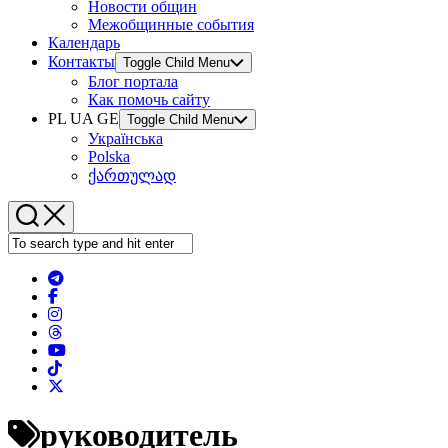
Новости общин
Межобщинные события
Календарь
Контакты
Toggle Child Menu
Блог портала
Как помочь сайту
PL UA GE
Toggle Child Menu
Українська
Polska
ქართულად
руководитель