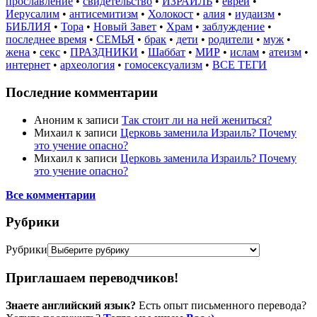
прославление
•
свидетельство
•
ИЗРАИЛЬ
•
евреи
•
Иерусалим
•
антисемитизм
•
Холокост
•
алия
•
иудаизм
•
БИБЛИЯ
•
Тора
•
Новый Завет
•
Храм
•
заблуждение
•
последнее время
•
СЕМЬЯ
•
брак
•
дети
•
родители
•
муж
•
жена
•
секс
•
ПРАЗДНИКИ
•
Шаббат
•
МИР
•
ислам
•
атеизм
•
интернет
•
археология
•
гомосексуализм
•
ВСЕ ТЕГИ
Последние комментарии
Аноним
к записи
Так стоит ли на ней жениться?
Михаил
к записи
Церковь заменила Израиль? Почему
это учение опасно?
Михаил
к записи
Церковь заменила Израиль? Почему
это учение опасно?
Все комментарии
Рубрики
Рубрики
Приглашаем переводчиков!
Знаете английский язык?
Есть опыт письменного перевода?