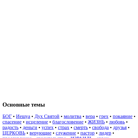
Основные темы
БОГ
•
Иешуа
•
Дух Святой
•
молитва
•
вера
•
грех
•
покаяние
•
спасение
•
исцеление
•
благословение
•
ЖИЗНЬ
•
любовь
•
радость
•
деньги
•
успех
•
страх
•
смерть
•
свобода
•
друзья
•
ЦЕРКОВЬ
•
верующие
•
служение
•
пастор
•
лидер
•