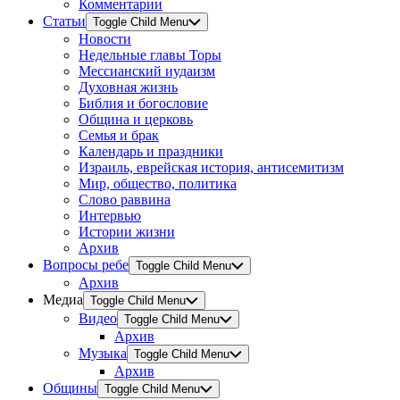
Комментарии
Статьи
Toggle Child Menu
Новости
Недельные главы Торы
Мессианский иудаизм
Духовная жизнь
Библия и богословие
Община и церковь
Семья и брак
Календарь и праздники
Израиль, еврейская история, антисемитизм
Мир, общество, политика
Слово раввина
Интервью
Истории жизни
Архив
Вопросы ребе
Toggle Child Menu
Архив
Медиа
Toggle Child Menu
Видео
Toggle Child Menu
Архив
Музыка
Toggle Child Menu
Архив
Общины
Toggle Child Menu