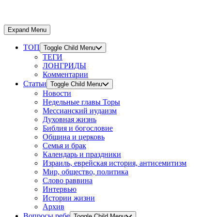
Expand Menu
ТОП
Toggle Child Menu
ТЕГИ
ЛОНГРИДЫ
Комментарии
Статьи
Toggle Child Menu
Новости
Недельные главы Торы
Мессианский иудаизм
Духовная жизнь
Библия и богословие
Община и церковь
Семья и брак
Календарь и праздники
Израиль, еврейская история, антисемитизм
Мир, общество, политика
Слово раввина
Интервью
Истории жизни
Архив
Вопросы ребе
Toggle Child Menu