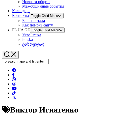
Новости общин
Межобщинные события
Календарь
Контакты
Toggle Child Menu
Блог портала
Как помочь сайту
PL UA GE
Toggle Child Menu
Українська
Polska
ქართულად
Виктор Игнатенко