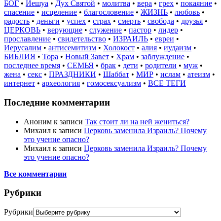
БОГ
•
Иешуа
•
Дух Святой
•
молитва
•
вера
•
грех
•
покаяние
•
спасение
•
исцеление
•
благословение
•
ЖИЗНЬ
•
любовь
•
радость
•
деньги
•
успех
•
страх
•
смерть
•
свобода
•
друзья
•
ЦЕРКОВЬ
•
верующие
•
служение
•
пастор
•
лидер
•
прославление
•
свидетельство
•
ИЗРАИЛЬ
•
евреи
•
Иерусалим
•
антисемитизм
•
Холокост
•
алия
•
иудаизм
•
БИБЛИЯ
•
Тора
•
Новый Завет
•
Храм
•
заблуждение
•
последнее время
•
СЕМЬЯ
•
брак
•
дети
•
родители
•
муж
•
жена
•
секс
•
ПРАЗДНИКИ
•
Шаббат
•
МИР
•
ислам
•
атеизм
•
интернет
•
археология
•
гомосексуализм
•
ВСЕ ТЕГИ
Последние комментарии
Аноним
к записи
Так стоит ли на ней жениться?
Михаил
к записи
Церковь заменила Израиль? Почему
это учение опасно?
Михаил
к записи
Церковь заменила Израиль? Почему
это учение опасно?
Все комментарии
Рубрики
Рубрики