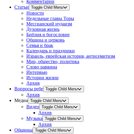
Комментарии
Статьи
Toggle Child Menu
Новости
Недельные главы Торы
Мессианский иудаизм
Духовная жизнь
Библия и богословие
Община и церковь
Семья и брак
Календарь и праздники
Израиль, еврейская история, антисемитизм
Мир, общество, политика
Слово раввина
Интервью
Истории жизни
Архив
Вопросы ребе
Toggle Child Menu
Архив
Медиа
Toggle Child Menu
Видео
Toggle Child Menu
Архив
Музыка
Toggle Child Menu
Архив
Общины
Toggle Child Menu