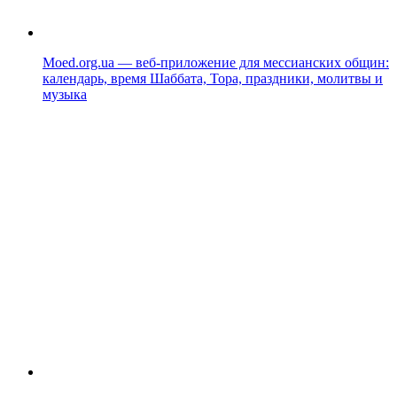
Moed.org.ua — веб-приложение для мессианских общин:
календарь, время Шаббата, Тора, праздники, молитвы и
музыка