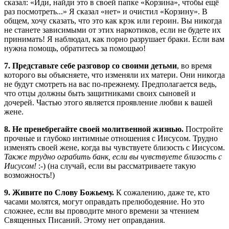
сказал: «Иди, найди это в своей папке «Корзина», чтобы ещё
раз посмотреть...» Я сказал «нет» и очистил «Корзину». В
общем, хочу сказать, что это как крэк или героин. Вы никогда
не станете зависимыми от этих наркотиков, если не будете их
принимать! Я наблюдал, как порно разрушает браки. Если вам
нужна помощь, обратитесь за помощью!
7. Представьте себе разговор со своими детьми
, во время
которого вы объясняете, что изменяли их матери. Они никогда
не будут смотреть на вас по-прежнему. Предполагается ведь,
что отцы должны быть защитниками своих сыновей и
дочерей. Частью этого является проявление любви к вашей
жене.
8. Не пренебрегайте своей молитвенной жизнью.
Постройте
прочные и глубоко интимные отношения с Иисусом. Трудно
изменять своей жене, когда вы чувствуете близость с Иисусом.
Также трудно ограбить банк, если вы чувствуете близость с
Иисусом!
:-) (на случай, если вы рассматриваете такую
возможность!)
9. Живите по Слову Божьему.
К сожалению, даже те, кто
часами молятся, могут оправдать прелюбодеяние. Но это
сложнее, если вы проводите много времени за чтением
Священных Писаний. Этому нет оправдания.