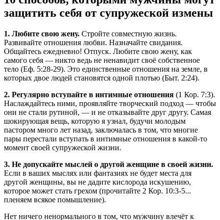
защитить себя от супружеской измены
1. Любите свою жену.
Стройте совместную жизнь.
Развивайте отношения любви. Назначайте свидания.
Общайтесь ежедневно! Отпуск. Любите свою жену, как
самого себя — никто ведь не ненавидит своё собственное
тело (Еф. 5:28-29). Это единственные отношения на земле, в
которых двое людей становятся одной плотью (Быт. 2:24).
2. Регулярно вступайте в интимные отношения
(1 Кор. 7:3).
Наслаждайтесь ними, проявляйте творческий подход — чтобы
они не стали рутиной, — и не отказывайте друг другу. Самая
шокирующая вещь, которую я узнал, будучи молодым
пастором много лет назад, заключалась в том, что многие
пары перестали вступать в интимные отношения в какой-то
момент своей супружеской жизни.
3. Не допускайте мыслей о другой женщине в своей жизни.
Если в ваших мыслях или фантазиях не будет места для
другой женщины, вы не дадите кислорода искушению,
которое может стать грехом (прочитайте 2 Кор. 10:3-5...
пленяем всякое помышление).
Нет ничего ненормального в том, что мужчину влечёт к