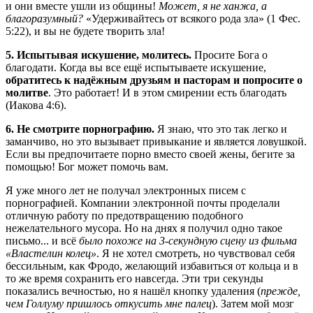
и они вместе ушли из общины!
Может, я не ханжа, а
благоразумный?
«Удерживайтесь от всякого рода зла» (1 Фес.
5:22), и вы не будете творить зла!
5. Испытывая искушение, молитесь.
Просите Бога о
благодати. Когда вы все ещё испытываете искушение,
обратитесь к надёжным друзьям и пасторам и попросите о
молитве
. Это работает! И в этом смирении есть благодать
(Иакова 4:6).
6. Не смотрите порнографию.
Я знаю, что это так легко и
заманчиво, но это вызывает привыкание и является ловушкой.
Если вы предпочитаете порно вместо своей жены, бегите за
помощью! Бог может помочь вам.
Я уже много лет не получал электронных писем с
порнографией. Компании электронной почты проделали
отличную работу по предотвращению подобного
нежелательного мусора. Но на днях я получил одно такое
письмо... и всё
было похоже на 3-секундную сцену из фильма
«Властелин колец»
. Я не хотел смотреть, но чувствовал себя
бессильным, как Фродо, желающий избавиться от кольца и в
то же время сохранить его навсегда. Эти три секунды
показались вечностью, но я нашёл кнопку удаления (
прежде,
чем Голлуму пришлось откусить мне палец
). Затем мой мозг