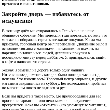
временем и испытаниями.
Закройте дверь — избавьтесь от
искушения
В пятницу днём мы отправились в Тель-Авив на наше
общинное собрание. Мы приехали туда пораньше, потому что
моя жена собиралась сделать кое-какие покупки. Когда мы
приехали, торговый центр был переполнен. Движение было в
основном связаны с машинами, пытавшимися въехать на
паркинг, но также из-за людей, делавших покупки в
последнюю минуту перед шаббатом. Я припарковался, зашёл
в кафе и написал эти строки.
Уезжая, я заметил на дороге только одну машину!
Интенсивное движение, которое было полтора часа назад,
исчезло. Что изменилось? Торговый центр закрылся, и другие
магазины закрывались на субботу. Без возможности пройтись
по магазинам никто не садился за руль.
Если вы придёте в такое место, где прелюбодеяние для вас
просто не вариант — оно невозможно — искушение
прекратится. Пока вы «открыты» (как упомянутые магазины),
движение (искушение) не прекратится! Закройте дверь!