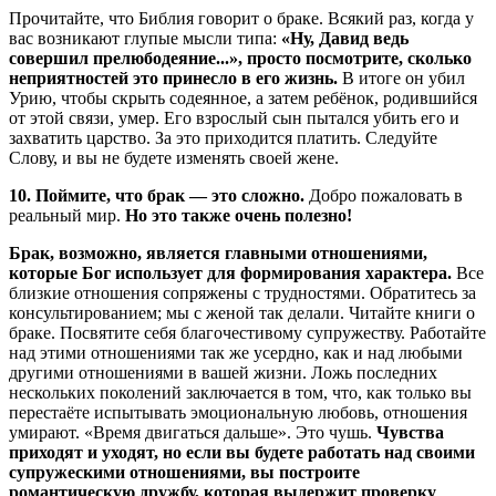
Прочитайте, что Библия говорит о браке. Всякий раз, когда у
вас возникают глупые мысли типа:
«Ну, Давид ведь
совершил прелюбодеяние...», просто посмотрите, сколько
неприятностей это принесло в его жизнь.
В итоге он убил
Урию, чтобы скрыть содеянное, а затем ребёнок, родившийся
от этой связи, умер. Его взрослый сын пытался убить его и
захватить царство. За это приходится платить. Следуйте
Слову, и вы не будете изменять своей жене.
10. Поймите, что брак — это сложно.
Добро пожаловать в
реальный мир.
Но э
то также очень полезно!
Брак, возможно, является главными отношениями,
которые Бог использует для формирования характера.
Все
близкие отношения сопряжены с трудностями. Обратитесь за
консультированием; мы с женой так делали. Читайте книги о
браке. Посвятите себя благочестивому супружеству. Работайте
над этими отношениями так же усердно, как и над любыми
другими отношениями в вашей жизни. Ложь последних
нескольких поколений заключается в том, что, как только вы
перестаёте испытывать эмоциональную любовь, отношения
умирают. «Время двигаться дальше». Это чушь.
Чувства
приходят и уходят, но если вы будете работать над своими
супружескими отношениями, вы построите
романтическую дружбу, которая выдержит проверку