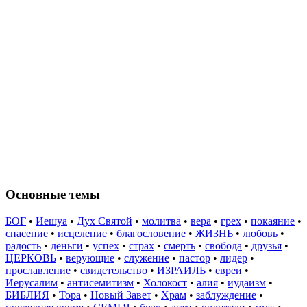
Основные темы
БОГ
•
Иешуа
•
Дух Святой
•
молитва
•
вера
•
грех
•
покаяние
•
спасение
•
исцеление
•
благословение
•
ЖИЗНЬ
•
любовь
•
радость
•
деньги
•
успех
•
страх
•
смерть
•
свобода
•
друзья
•
ЦЕРКОВЬ
•
верующие
•
служение
•
пастор
•
лидер
•
прославление
•
свидетельство
•
ИЗРАИЛЬ
•
евреи
•
Иерусалим
•
антисемитизм
•
Холокост
•
алия
•
иудаизм
•
БИБЛИЯ
•
Тора
•
Новый Завет
•
Храм
•
заблуждение
•