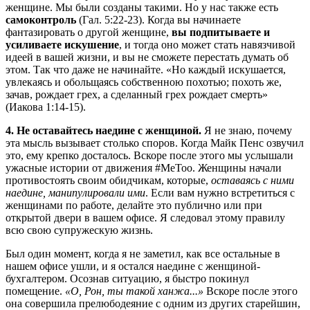
женщине. Мы были созданы такими. Но у нас также есть
самоконтроль
(Гал. 5:22-23). Когда вы начинаете
фантазировать о другой женщине,
вы подпитываете и
усиливаете искушение
, и тогда оно может стать навязчивой
идеей в вашей жизни, и вы не сможете перестать думать об
этом. Так что даже не начинайте. «Но каждый искушается,
увлекаясь и обольщаясь собственною похотью; похоть же,
зачав, рождает грех, а сделанный грех рождает смерть»
(Иакова 1:14-15).
4. Не оставайтесь наедине с женщиной.
Я не знаю, почему
эта мысль вызывает столько споров. Когда Майк Пенс озвучил
это, ему крепко досталось. Вскоре после этого мы услышали
ужасные истории от движения #MeToo. Женщины начали
противостоять своим обидчикам, которые,
оставаясь с ними
наедине, манипулировали ими
. Если вам нужно встретиться с
женщинами по работе, делайте это публично или при
открытой двери в вашем офисе. Я следовал этому правилу
всю свою супружескую жизнь.
Был один момент, когда я не заметил, как все остальные в
нашем офисе ушли, и я остался наедине с женщиной-
бухгалтером. Осознав ситуацию, я быстро покинул
помещение.
«О, Рон, ты такой ханжа...»
Вскоре после этого
она совершила прелюбодеяние с одним из других старейшин,