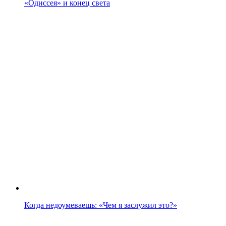
«Одиссея» и конец света
Когда недоумеваешь: «Чем я заслужил это?»