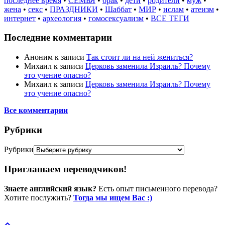
последнее время
•
СЕМЬЯ
•
брак
•
дети
•
родители
•
муж
•
жена
•
секс
•
ПРАЗДНИКИ
•
Шаббат
•
МИР
•
ислам
•
атеизм
•
интернет
•
археология
•
гомосексуализм
•
ВСЕ ТЕГИ
Последние комментарии
Аноним
к записи
Так стоит ли на ней жениться?
Михаил
к записи
Церковь заменила Израиль? Почему
это учение опасно?
Михаил
к записи
Церковь заменила Израиль? Почему
это учение опасно?
Все комментарии
Рубрики
Рубрики
Приглашаем переводчиков!
Знаете английский язык?
Есть опыт письменного перевода?
Хотите послужить?
Тогда мы ищем Вас :)
Пожертвовать / donate