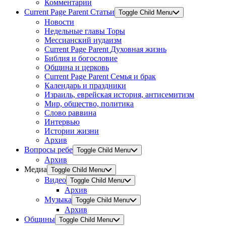
Комментарии
Current Page Parent
Статьи
Toggle Child Menu
Новости
Недельные главы Торы
Мессианский иудаизм
Current Page Parent
Духовная жизнь
Библия и богословие
Община и церковь
Current Page Parent
Семья и брак
Календарь и праздники
Израиль, еврейская история, антисемитизм
Мир, общество, политика
Слово раввина
Интервью
Истории жизни
Архив
Вопросы ребе
Toggle Child Menu
Архив
Медиа
Toggle Child Menu
Видео
Toggle Child Menu
Архив
Музыка
Toggle Child Menu
Архив
Общины
Toggle Child Menu