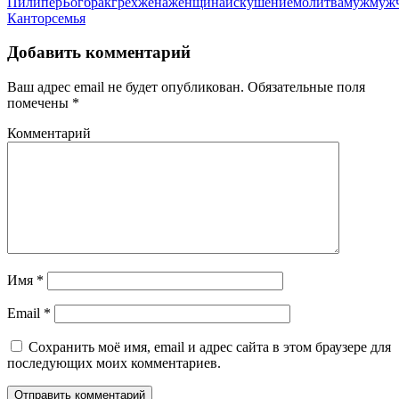
Пилипер
Бог
брак
грех
жена
женщина
искушение
молитва
муж
муж
Кантор
семья
Добавить комментарий
Ваш адрес email не будет опубликован.
Обязательные поля
помечены
*
Комментарий
Имя
*
Email
*
Сохранить моё имя, email и адрес сайта в этом браузере для
последующих моих комментариев.