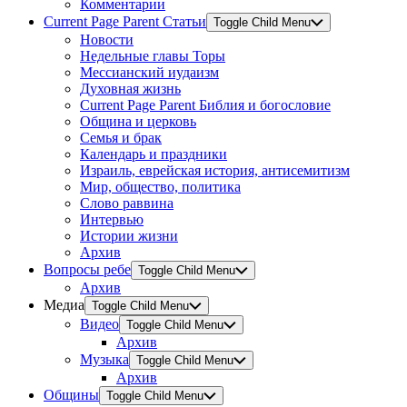
Комментарии
Current Page Parent
Статьи
Toggle Child Menu
Новости
Недельные главы Торы
Мессианский иудаизм
Духовная жизнь
Current Page Parent
Библия и богословие
Община и церковь
Семья и брак
Календарь и праздники
Израиль, еврейская история, антисемитизм
Мир, общество, политика
Слово раввина
Интервью
Истории жизни
Архив
Вопросы ребе
Toggle Child Menu
Архив
Медиа
Toggle Child Menu
Видео
Toggle Child Menu
Архив
Музыка
Toggle Child Menu
Архив
Общины
Toggle Child Menu