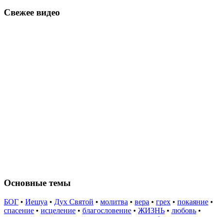
Свежее видео
Основные темы
БОГ
•
Иешуа
•
Дух Святой
•
молитва
•
вера
•
грех
•
покаяние
•
спасение
•
исцеление
•
благословение
•
ЖИЗНЬ
•
любовь
•