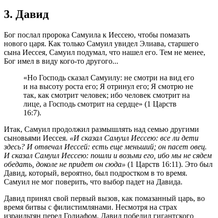
3. Давид
Бог послал пророка Самуила к Иессею, чтобы помазать
нового царя. Как только Самуил увидел Элиава, старшего
сына Иессея, Самуил подумал, что нашел его. Тем не менее,
Бог имел в виду кого-то другого...
«Но Господь сказал Самуилу: не смотри на вид его
и на высоту роста его; Я отринул его; Я смотрю не
так, как смотрит человек; ибо человек смотрит на
лице, а Господь смотрит на сердце» (1 Царств
16:7).
Итак, Самуил продолжил размышлять над семью другими
сыновьями Иессея.
«И сказал Самуил Иессею: все ли дети
здесь? И отвечал Иессей: есть еще меньший; он пасет овец.
И сказал Самуил Иессею: пошли и возьми его, ибо мы не сядем
обедать, доколе не придет он сюда»
(1 Царств 16:11). Это был
Давид, который, вероятно, был подростком в то время.
Самуил не мог поверить, что выбор падет на Давида.
Давид принял свой первый вызов, как помазанный царь, во
время битвы с филистимлянами. Несмотря на страх
израильтян перед Голиафом, Давид победил гигантского