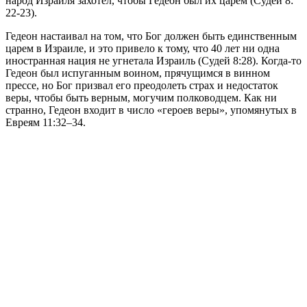
народ Израиля захотел, чтобы Гедеон был их царем (Судей 8:
22-23).
Гедеон настаивал на том, что Бог должен быть единственным
царем в Израиле, и это привело к тому, что 40 лет ни одна
иностранная нация не угнетала Израиль (Судей 8:28). Когда-то
Гедеон был испуганным воином, прячущимся в винном
прессе, но Бог призвал его преодолеть страх и недостаток
веры, чтобы быть верным, могучим полководцем. Как ни
странно, Гедеон входит в число «героев веры», упомянутых в
Евреям 11:32–34.