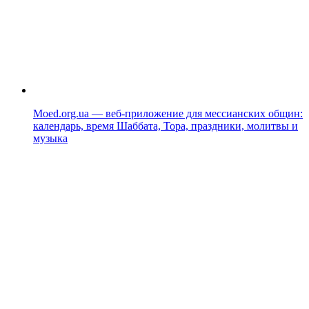
Moed.org.ua — веб-приложение для мессианских общин:
календарь, время Шаббата, Тора, праздники, молитвы и
музыка