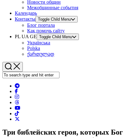
Новости общин
Межобщинные события
Календарь
Контакты
Toggle Child Menu
Блог портала
Как помочь сайту
PL UA GE
Toggle Child Menu
Українська
Polska
ქართულად
Три библейских героя, которых Бог