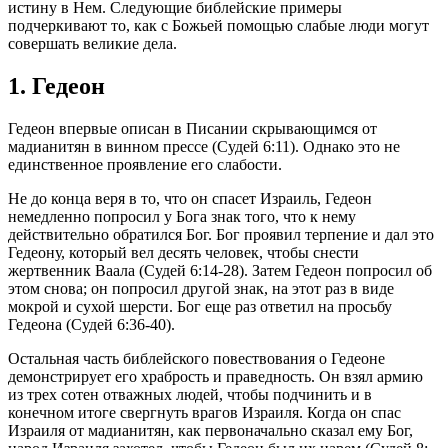
истину в Нем. Следующие библейские примеры
подчеркивают то, как с Божьей помощью слабые люди могут
совершать великие дела.
1. Гедеон
Гедеон впервые описан в Писании скрывающимся от
мадианитян в винном прессе (Судей 6:11). Однако это не
единственное проявление его слабости.
Не до конца веря в то, что он спасет Израиль, Гедеон
немедленно попросил у Бога знак того, что к нему
действительно обратился Бог. Бог проявил терпение и дал это
Гедеону, который вел десять человек, чтобы снести
жертвенник Ваала (Судей 6:14-28). Затем Гедеон попросил об
этом снова; он попросил другой знак, на этот раз в виде
мокрой и сухой шерсти. Бог еще раз ответил на просьбу
Гедеона (Судей 6:36-40).
Остальная часть библейского повествования о Гедеоне
демонстрирует его храбрость и праведность. Он взял армию
из трех сотен отважных людей, чтобы подчинить и в
конечном итоге свергнуть врагов Израиля. Когда он спас
Израиля от мадианитян, как первоначально сказал ему Бог,