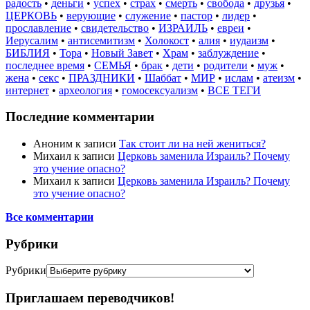
радость
•
деньги
•
успех
•
страх
•
смерть
•
свобода
•
друзья
•
ЦЕРКОВЬ
•
верующие
•
служение
•
пастор
•
лидер
•
прославление
•
свидетельство
•
ИЗРАИЛЬ
•
евреи
•
Иерусалим
•
антисемитизм
•
Холокост
•
алия
•
иудаизм
•
БИБЛИЯ
•
Тора
•
Новый Завет
•
Храм
•
заблуждение
•
последнее время
•
СЕМЬЯ
•
брак
•
дети
•
родители
•
муж
•
жена
•
секс
•
ПРАЗДНИКИ
•
Шаббат
•
МИР
•
ислам
•
атеизм
•
интернет
•
археология
•
гомосексуализм
•
ВСЕ ТЕГИ
Последние комментарии
Аноним
к записи
Так стоит ли на ней жениться?
Михаил
к записи
Церковь заменила Израиль? Почему
это учение опасно?
Михаил
к записи
Церковь заменила Израиль? Почему
это учение опасно?
Все комментарии
Рубрики
Рубрики
Приглашаем переводчиков!