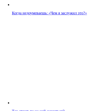
Когда недоумеваешь: «Чем я заслужил это?»