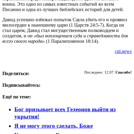
воина. Это одно из самых известных событий во всем
Писании и одна из лучших библейских историй для детей.
Давид успешно избежал попыток Саула убить его и проявил
милосердие к нынешнему царю (1 Царств 24:5-7). Когда он
стал царем, Давид стал могущественным полководцем и
солдатом, и он
«был воплощением суда и справедливости для
всего своего народа»
(1 Паралипоменон 18:14).
cnl.news
Пожертвовать
Последнее: 12.07.
Спасибо!
Поделиться:
Подписывайтесь:
Ещё по теме:
Бог призывает всех Гедеонов выйти из
укрытия!
Я не могу этого сделать, Боже