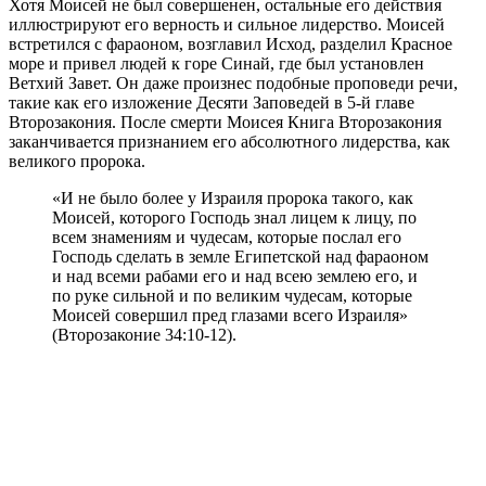
Хотя Моисей не был совершенен, остальные его действия
иллюстрируют его верность и сильное лидерство. Моисей
встретился с фараоном, возглавил Исход, разделил Красное
море и привел людей к горе Синай, где был установлен
Ветхий Завет. Он даже произнес подобные проповеди речи,
такие как его изложение Десяти Заповедей в 5-й главе
Второзакония. После смерти Моисея Книга Второзакония
заканчивается признанием его абсолютного лидерства, как
великого пророка.
«И не было более у Израиля пророка такого, как
Моисей, которого Господь знал лицем к лицу, по
всем знамениям и чудесам, которые послал его
Господь сделать в земле Египетской над фараоном
и над всеми рабами его и над всею землею его, и
по руке сильной и по великим чудесам, которые
Моисей совершил пред глазами всего Израиля»
(Второзаконие 34:10-12).