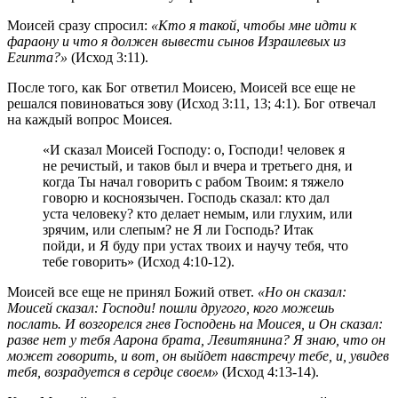
Моисей сразу спросил:
«Кто я такой, чтобы мне идти к
фараону и что я должен вывести сынов Израилевых из
Египта?»
(Исход 3:11).
После того, как Бог ответил Моисею, Моисей все еще не
решался повиноваться зову (Исход 3:11, 13; 4:1). Бог отвечал
на каждый вопрос Моисея.
«И сказал Моисей Господу: о, Господи! человек я
не речистый, и таков был и вчера и третьего дня, и
когда Ты начал говорить с рабом Твоим: я тяжело
говорю и косноязычен. Господь сказал: кто дал
уста человеку? кто делает немым, или глухим, или
зрячим, или слепым? не Я ли Господь? Итак
пойди, и Я буду при устах твоих и научу тебя, что
тебе говорить» (Исход 4:10-12).
Моисей все еще не принял Божий ответ.
«Но он сказал:
Моисей сказал: Господи! пошли другого, кого можешь
послать. И возгорелся гнев Господень на Моисея, и Он сказал:
разве нет у тебя Аарона брата, Левитянина? Я знаю, что он
может говорить, и вот, он выйдет навстречу тебе, и, увидев
тебя, возрадуется в сердце своем»
(Исход 4:13-14).