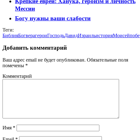
Крепкие евреи: Ханука, героизм и личность
Мессии
Богу нужны ваши слабости
Теги:
Библия
Бог
вера
герои
Господь
Давид
Израиль
история
Моисей
побе
Добавить комментарий
Ваш адрес email не будет опубликован.
Обязательные поля
помечены
*
Комментарий
Имя
*
Email
*