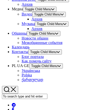
Архив
Медиа
Toggle Child Menu
Видео
Toggle Child Menu
Архив
Музыка
Toggle Child Menu
Архив
Общины
Toggle Child Menu
Новости общин
Межобщинные события
Календарь
Контакты
Toggle Child Menu
Блог портала
Как помочь сайту
PL UA GE
Toggle Child Menu
Українська
Polska
ქართულად