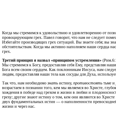
Когда мы стремимся к удовольствию и удовлетворению от позна
провоцирующим грех. Павел говорит, что нам не следует помещат
Избегайте производящих грех ситуаций. Вы знаете себя; вы зн
обстоятельствам. Когда мы активно наполняем наши сердца на
грех.
Третий принцип я назвал «принципом устремления»
(Рим.6:
Мы стремимся к Богу, предоставляя себя Ему, представляя наш
Бога всем своим сердцем. Как поклонникам Иисуса, нам следу
людям, предоставляя наши тела как сосуды для Духа, использ
Так что, нам необходимо
знать
истину,
противостоять
тьме и
возрастаем в познании того, кем мы являемся во Христе, глуб
хождения в победе над грехом и жизни в любви и плодоносност
греху; другие знают истину о том, кем они являются во Христе 
двух фундаментальных истин — о наполненности превосходней
жизни и через нас.