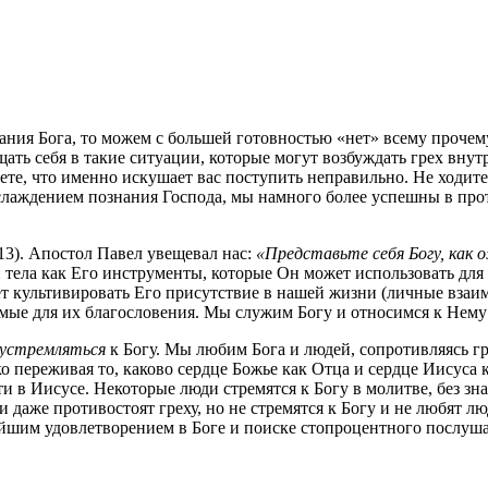
ния Бога, то можем с большей готовностью «нет» всему прочему
ь себя в такие ситуации, которые могут возбуждать грех внутри 
аете, что именно искушает вас поступить неправильно. Не ходи
слаждением познания Господа, мы намного более успешны в про
13). Апостол Павел увещевал нас:
«Представьте себя Богу, как 
и тела как Его инструменты, которые Он может использовать дл
ет культивировать Его присутствие в нашей жизни (личные вза
уемые для их благословения. Мы служим Богу и относимся к Нему
устремляться
к Богу. Мы любим Бога и людей, сопротивляясь гр
око переживая то, каково сердце Божье как Отца и сердце Иисус
и в Иисусе. Некоторые люди стремятся к Богу в молитве, без зн
и даже противостоят греху, но не стремятся к Богу и не любят лю
шим удовлетворением в Боге и поиске стопроцентного послушан