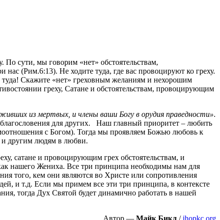
. По сути, мы говорим «нет» обстоятельствам,
нас (Рим.6:13). Не ходите туда, где вас провоцируют ко греху.
те туда! Скажите «нет» греховным желаниям и нехорошим
тивостоянии греху, Сатане и обстоятельствам, провоцирующим
оживших из мертвых, и члены ваши Богу в орудия праведности»
.
я благословения для других. Наш главный приоритет – любить
имоотношения с Богом). Тогда мы проявляем Божью любовь к
 и другим людям в любви.
еху, сатане и провоцирующим грех обстоятельствам, и
а как нашего Жениха. Все три принципа необходимы нам для
ания того, кем они являются во Христе или сопротивления
дей, и т.д. Если мы примем все эти три принципа, в контексте
ия, тогда Дух Святой будет динамично работать в нашей
Автор —
Майк Бикл
/
ihopkc.org