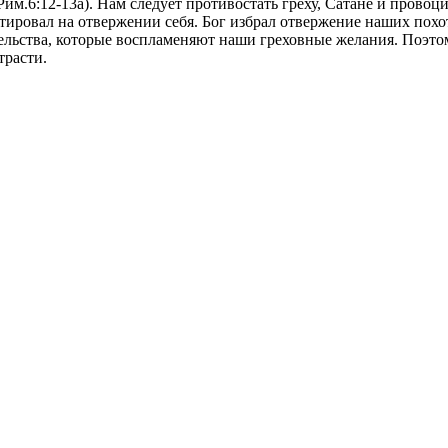
Рим.6:12-13а). Нам следует противостать греху, Сатане и пров
ировал на отвержении себя. Бог избрал отвержение наших похо
тельства, которые воспламеняют наши греховные желания. Поэтом
трасти.