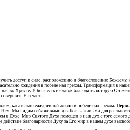
олучить доступ к силе, расположению и благословению Божьему, 
касательно хождения в победе над грехом. Трансформация в наш
 нас во Христе. У Бога есть избыток благодати, которую Он жел
 совершить Его часть.
лом, касательно ежедневной жизни в победе над грехом.
Первы
в Нем. Мы видим себя живыми для Бога – живыми для реальности
ем в Духе. Мир Святого Духа помещен в наш дух с того самого 
стое действие благодарности Духу за Его мир в нашем духе высв