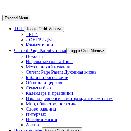
Expand Menu
ТОП
Toggle Child Menu
ТЕГИ
ЛОНГРИДЫ
Комментарии
Current Page Parent
Статьи
Toggle Child Menu
Новости
Недельные главы Торы
Мессианский иудаизм
Current Page Parent
Духовная жизнь
Библия и богословие
Община и церковь
Семья и брак
Календарь и праздники
Израиль, еврейская история, антисемитизм
Мир, общество, политика
Слово раввина
Интервью
Истории жизни
Архив
Вопросы ребе
Toggle Child Menu