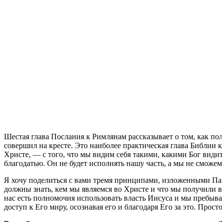
Ш
естая глава Послания к Римлянам рассказывает о том, как п
совершил на кресте. Это наиболее практическая глава Библии 
Христе, — с того, что мы видим себя такими, какими Бог видит
благодатью. Он не будет исполнять нашу часть, а мы не сможем
Я хочу поделиться с вами тремя принципами, изложенными Пав
должны знать, кем мы являемся во Христе и что мы получили 
нас есть полномочия использовать власть Иисуса и мы пребыва
доступ к Его миру, осознавая его и благодаря Его за это. Про