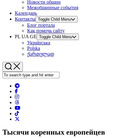
Новости общин
Межобщинные события
Календарь
Контакты
Toggle Child Menu
Блог портала
Как помочь сайту
PL UA GE
Toggle Child Menu
Українська
Polska
ქართულად
Тысячи коренных европейцев