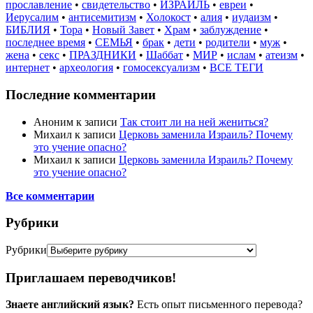
прославление
•
свидетельство
•
ИЗРАИЛЬ
•
евреи
•
Иерусалим
•
антисемитизм
•
Холокост
•
алия
•
иудаизм
•
БИБЛИЯ
•
Тора
•
Новый Завет
•
Храм
•
заблуждение
•
последнее время
•
СЕМЬЯ
•
брак
•
дети
•
родители
•
муж
•
жена
•
секс
•
ПРАЗДНИКИ
•
Шаббат
•
МИР
•
ислам
•
атеизм
•
интернет
•
археология
•
гомосексуализм
•
ВСЕ ТЕГИ
Последние комментарии
Аноним
к записи
Так стоит ли на ней жениться?
Михаил
к записи
Церковь заменила Израиль? Почему
это учение опасно?
Михаил
к записи
Церковь заменила Израиль? Почему
это учение опасно?
Все комментарии
Рубрики
Рубрики
Приглашаем переводчиков!
Знаете английский язык?
Есть опыт письменного перевода?