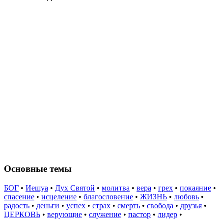
Основные темы
БОГ
•
Иешуа
•
Дух Святой
•
молитва
•
вера
•
грех
•
покаяние
•
спасение
•
исцеление
•
благословение
•
ЖИЗНЬ
•
любовь
•
радость
•
деньги
•
успех
•
страх
•
смерть
•
свобода
•
друзья
•
ЦЕРКОВЬ
•
верующие
•
служение
•
пастор
•
лидер
•