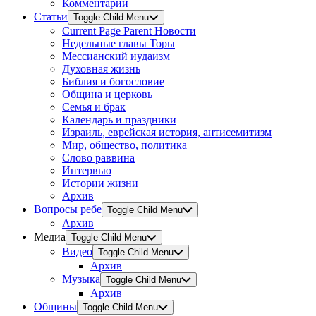
Комментарии
Статьи
Toggle Child Menu
Current Page Parent
Новости
Недельные главы Торы
Мессианский иудаизм
Духовная жизнь
Библия и богословие
Община и церковь
Семья и брак
Календарь и праздники
Израиль, еврейская история, антисемитизм
Мир, общество, политика
Слово раввина
Интервью
Истории жизни
Архив
Вопросы ребе
Toggle Child Menu
Архив
Медиа
Toggle Child Menu
Видео
Toggle Child Menu
Архив
Музыка
Toggle Child Menu
Архив
Общины
Toggle Child Menu