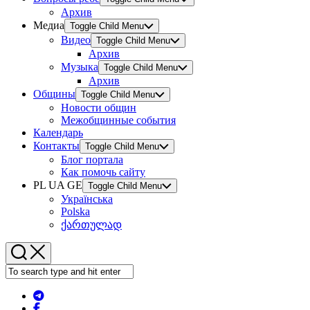
Архив
Медиа
Toggle Child Menu
Видео
Toggle Child Menu
Архив
Музыка
Toggle Child Menu
Архив
Общины
Toggle Child Menu
Новости общин
Межобщинные события
Календарь
Контакты
Toggle Child Menu
Блог портала
Как помочь сайту
PL UA GE
Toggle Child Menu
Українська
Polska
ქართულად