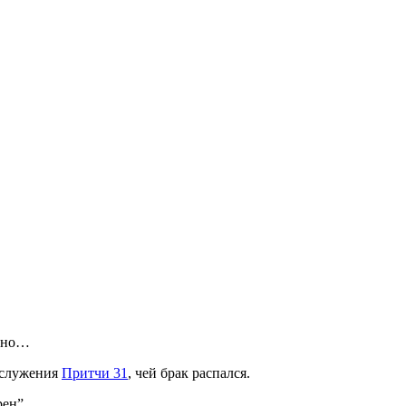
лено…
з служения
Притчи 31
, чей брак распался.
рен”.