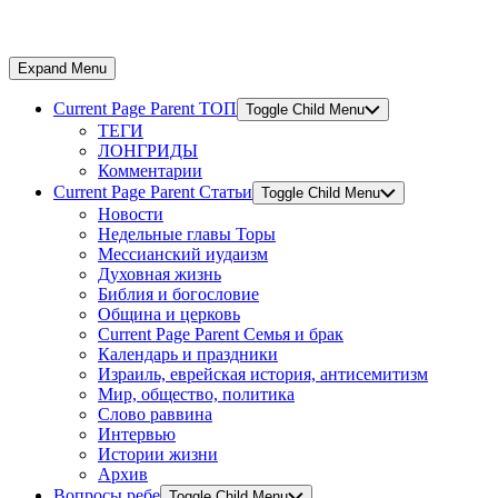
Expand Menu
Current Page Parent
ТОП
Toggle Child Menu
ТЕГИ
ЛОНГРИДЫ
Комментарии
Current Page Parent
Статьи
Toggle Child Menu
Новости
Недельные главы Торы
Мессианский иудаизм
Духовная жизнь
Библия и богословие
Община и церковь
Current Page Parent
Семья и брак
Календарь и праздники
Израиль, еврейская история, антисемитизм
Мир, общество, политика
Слово раввина
Интервью
Истории жизни
Архив
Вопросы ребе
Toggle Child Menu