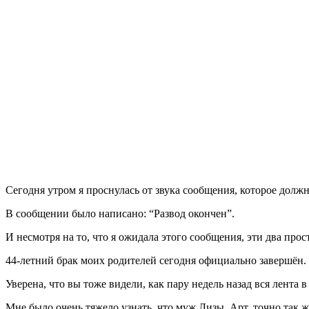
С
егодня утром я проснулась от звука сообщения, которое долж
В сообщении было написано: “Развод окончен”.
И несмотря на то, что я ожидала этого сообщения, эти два прос
44-летний брак моих родителей сегодня официально завершён
Уверена, что вы тоже видели, как пару недель назад вся лента
Мне было очень тяжело узнать, что муж Лизы, Арт, точно так ж