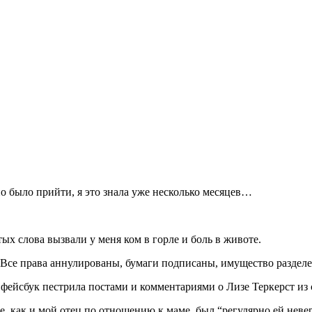
но было прийти, я это знала уже несколько месяцев…
тых слова вызвали у меня ком в горле и боль в животе.
. Все права аннулированы, бумаги подписаны, имущество разде
 в фейсбук пестрила постами и комментариями о Лизе Теркерст и
е, как и мой отец по отношению к маме, был “регулярно ей неве