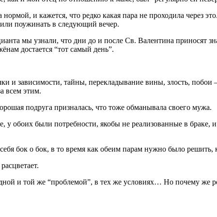
 нормой, и кажется, что редко какая пара не проходила через э
дили поужинать в следующий вечер.
цианта мы узнали, что дни до и после Св. Валентина приносят з
жёнам достается “тот самый день”.
ычки и зависимости, тайны, перекладывание вины, злость, побои
а всем этим.
 хорошая подруга призналась, что тоже обманывала своего мужа.
, у обоих были потребности, якобы не реализованные в браке, 
бя бок о бок, в то время как обеим парам нужно было решить, к
 расцветает.
одной и той же “проблемой”, в тех же условиях… Но почему же 