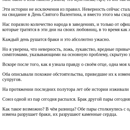
Эти истории не исключения из правил. Неверность сейчас стала
на свидание в День Святого Валентина, и вместо этого мы схо
Нас поразило количество народа в заведениях, и только от офи
которые тратятся в эти дни на своих любовниц, в то время как 
Каждый день рушатся браки и это абсолютно ужасно.
Но я уверена, что неверность, ложь, лукавство, вредные прив
симптомами, указывающими на основную проблему, скрытую з
Вскоре после того, как я узнала правду о своём отце, одна моя
Оба описывали похожие обстоятельства, приведшие их к измене
супругов.
На протяжении последних полутора лет обе истории изживали се
Союз одной из пар сегодня распался. Брак другой пары сегодня
Как такое возможно? В чём разница? Обе пары столкнулись с 
измена разрушает браки, их разрушают каменные сердца.