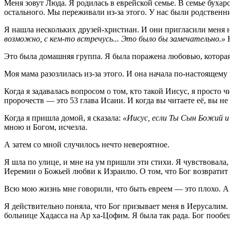
Меня зовут Люда. Я родилась в еврейской семье. В семье бухар
остального. Мы переживали из-за этого. У нас были родственни
Я нашла нескольких друзей-христиан. И они пригласили меня 
возможно, с кем-то встречусь... Это было бы замечательно.»
Н
Это была домашняя группа. Я была поражена любовью, которая 
Моя мама разозлилась из-за этого. И она начала по-настоящему
Когда я задавалась вопросом о том, кто такой Иисус, я просто
пророчеств — это 53 глава Исаии. И когда вы читаете её, вы не
Когда я пришла домой, я сказала:
«Иисус, если Ты Сын Божий и
мною и Богом, исчезла.
А затем со мной случилось нечто невероятное.
Я шла по улице, и мне на ум пришли эти стихи. Я чувствовала,
Иеремии о Божьей любви к Израилю. О том, что Бог возвратит И
Всю мою жизнь мне говорили, что быть евреем — это плохо. А 
Я действительно поняла, что Бог призывает меня в Иерусалим.
больнице Хадасcа на Ар ха-Цофим. Я была так рада. Бог пообещ