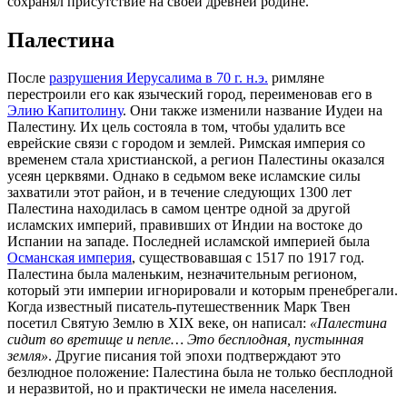
сохранял присутствие на своей древней родине.
Палестина
После
разрушения Иерусалима в 70 г. н.э.
римляне
перестроили его как языческий город, переименовав его в
Элию Капитолину
. Они также изменили название Иудеи на
Палестину. Их цель состояла в том, чтобы удалить все
еврейские связи с городом и землей. Римская империя со
временем стала христианской, а регион Палестины оказался
усеян церквями. Однако в седьмом веке исламские силы
захватили этот район, и в течение следующих 1300 лет
Палестина находилась в самом центре одной за другой
исламских империй, правивших от Индии на востоке до
Испании на западе. Последней исламской империей была
Османская империя
, существовавшая с 1517 по 1917 год.
Палестина была маленьким, незначительным регионом,
который эти империи игнорировали и которым пренебрегали.
Когда известный писатель-путешественник Марк Твен
посетил Святую Землю в XIX веке, он написал:
«Палестина
сидит во вретище и пепле… Это бесплодная, пустынная
земля»
. Другие писания той эпохи подтверждают это
безлюдное положение: Палестина была не только бесплодной
и неразвитой, но и практически не имела населения.