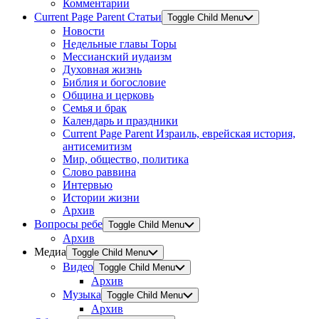
Комментарии
Current Page Parent
Статьи
Toggle Child Menu
Новости
Недельные главы Торы
Мессианский иудаизм
Духовная жизнь
Библия и богословие
Община и церковь
Семья и брак
Календарь и праздники
Current Page Parent
Израиль, еврейская история,
антисемитизм
Мир, общество, политика
Слово раввина
Интервью
Истории жизни
Архив
Вопросы ребе
Toggle Child Menu
Архив
Медиа
Toggle Child Menu
Видео
Toggle Child Menu
Архив
Музыка
Toggle Child Menu
Архив