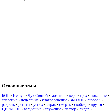
Основные темы
БОГ
•
Иешуа
•
Дух Святой
•
молитва
•
вера
•
грех
•
покаяние
•
спасение
•
исцеление
•
благословение
•
ЖИЗНЬ
•
любовь
•
радость
•
деньги
•
успех
•
страх
•
смерть
•
свобода
•
друзья
•
ЦЕРКОВЬ
•
верующие
•
служение
•
пастор
•
лидер
•