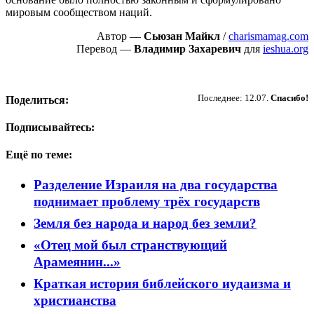
мировым сообществом наций.
Автор —
Сьюзан Майкл
/
charismamag.com
Перевод —
Владимир Захаревич
для
ieshua.org
Пожертвовать
Последнее: 12.07.
Спасибо!
Поделиться:
Подписывайтесь:
Ещё по теме:
Разделение Израиля на два государства
поднимает проблему трёх государств
Земля без народа и народ без земли?
«Отец мой был странствующий
Арамеянин...»
Краткая история библейского иудаизма и
христианства