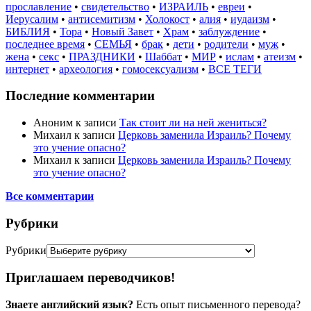
прославление
•
свидетельство
•
ИЗРАИЛЬ
•
евреи
•
Иерусалим
•
антисемитизм
•
Холокост
•
алия
•
иудаизм
•
БИБЛИЯ
•
Тора
•
Новый Завет
•
Храм
•
заблуждение
•
последнее время
•
СЕМЬЯ
•
брак
•
дети
•
родители
•
муж
•
жена
•
секс
•
ПРАЗДНИКИ
•
Шаббат
•
МИР
•
ислам
•
атеизм
•
интернет
•
археология
•
гомосексуализм
•
ВСЕ ТЕГИ
Последние комментарии
Аноним
к записи
Так стоит ли на ней жениться?
Михаил
к записи
Церковь заменила Израиль? Почему
это учение опасно?
Михаил
к записи
Церковь заменила Израиль? Почему
это учение опасно?
Все комментарии
Рубрики
Рубрики
Приглашаем переводчиков!
Знаете английский язык?
Есть опыт письменного перевода?