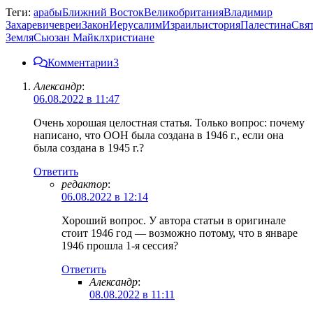
Теги:
арабы
Ближний Восток
Великобритания
Владимир
Захаревич
евреи
Закон
Иерусалим
Израиль
история
Палестина
Свя
Земля
Сьюзан Майкл
христиане
Комментарии
3
Александр
:
06.08.2022 в 11:47
Очень хорошая целостная статья. Только вопрос: почему
написано, что ООН была создана в 1946 г., если она
была создана в 1945 г.?
Ответить
редактор
:
06.08.2022 в 12:14
Хороший вопрос. У автора статьи в оригинале
стоит 1946 год — возможно потому, что в январе
1946 прошла 1-я сессия?
Ответить
Александр
:
08.08.2022 в 11:11