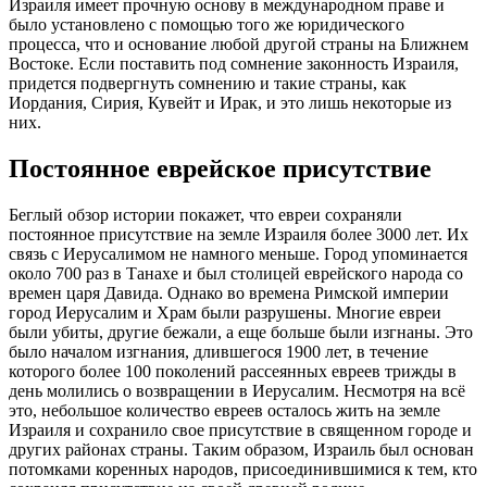
Израиля имеет прочную основу в международном праве и
было установлено с помощью того же юридического
процесса, что и основание любой другой страны на Ближнем
Востоке. Если поставить под сомнение законность Израиля,
придется подвергнуть сомнению и такие страны, как
Иордания, Сирия, Кувейт и Ирак, и это лишь некоторые из
них.
Постоянное еврейское присутствие
Беглый обзор истории покажет, что евреи сохраняли
постоянное присутствие на земле Израиля более 3000 лет. Их
связь с Иерусалимом не намного меньше. Город упоминается
около 700 раз в Танахе и был столицей еврейского народа со
времен царя Давида. Однако во времена Римской империи
город Иерусалим и Храм были разрушены. Многие евреи
были убиты, другие бежали, а еще больше были изгнаны. Это
было началом изгнания, длившегося 1900 лет, в течение
которого более 100 поколений рассеянных евреев трижды в
день молились о возвращении в Иерусалим. Несмотря на всё
это, небольшое количество евреев осталось жить на земле
Израиля и сохранило свое присутствие в священном городе и
других районах страны. Таким образом, Израиль был основан
потомками коренных народов, присоединившимися к тем, кто