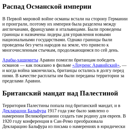
Распад Османской империи
В Первой мировой войне османы встали на сторону Германии
и проиграли, поэтому их империя была разделена между
англичанами, французами и итальянцами. Были проведены
границы и назначены лидеры для управления новыми
национальными государствами. Однако границы были
проведены без учета народов на земле, что привело к
многочисленным стычкам, продолжающимся по сей день.
Арабы-хашимиты
Аравии помогли британцам победить
османов — как показано в фильме
«Лоуренс Аравийский»
, —
и когда война закончилась, британцы остались в долгу перед
ними. В качестве расплаты им были переданы территории за
пределами Аравии.
Британский мандат над Палестиной
Территория Палестины попала под британский мандат, и в
Декларации Бальфура
1917 года уже было заявлено о
намерении Великобритании создать там родину для евреев. В
1920 году конференция в Сан-Ремо преобразовала
Декларацию Бальфура из письма о намерениях в юридически