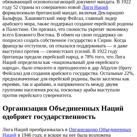
обязывающий основополагающий документ мандата. В 1922
году 52 страны из совершенно новой
Лиги Наций
формализовали британский мандат, включая Декларацию
Бальфура. Хашимитский эмир Фейсал, главный лидер
арабского мира, также поддержал создание еврейской родины
в Палестине. Он признал, что сионисты укрепят экономику
всего Ближнего Востока. В обмен на свою поддержку он
попросил создать собственное государство в Сирии. Когда
французы отступили, он отказался поддерживать — и даже
выступил против — сионистских усилий. В 1922 году
британцы предали еврейский народ, и 78% того, что Лига
Наций определила как «национальный дом еврейского
народа», было отколото и преподнесено в дар Абдулле (брату
Фейсала) для создания арабского государства. Остальные 22%,
предназначенные для еврейской родины, были заселены как
евреями, так и арабами, и напряженность между двумя
группами населения росла, поскольку арабы выступали
против еврейского суверенитета.
Организация Объединенных Наций
одобряет государственность
Лига Наций преобразовалась в
Организацию Объединенных
Наций
в 1946 году, и вскоре на нее была возложена