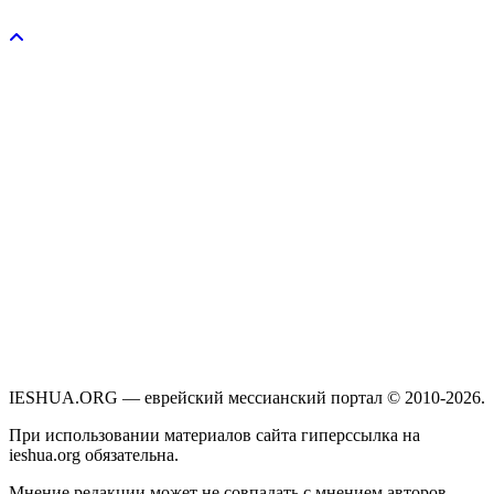
Пожертвовать / donate
IESHUA.ORG — еврейский мессианский портал © 2010-2026.
При использовании материалов сайта гиперссылка на
ieshua.org обязательна.
Мнение редакции может не совпадать с мнением авторов.