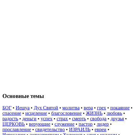
Основные темы
БОГ
•
Иешуа
•
Дух Святой
•
молитва
•
вера
•
грех
•
покаяние
•
спасение
•
исцеление
•
благословение
•
ЖИЗНЬ
•
любовь
•
радость
•
деньги
•
успех
•
страх
•
смерть
•
свобода
•
друзья
•
ЦЕРКОВЬ
•
верующие
•
служение
•
пастор
•
лидер
•
прославление
•
свидетельство
•
ИЗРАИЛЬ
•
евреи
•
Иерусалим
•
антисемитизм
•
Холокост
•
алия
•
иудаизм
•