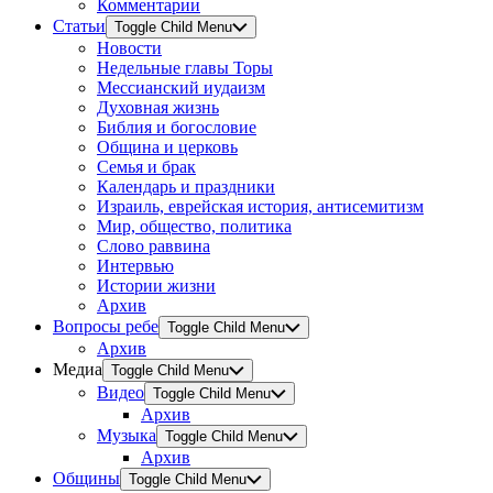
Комментарии
Статьи
Toggle Child Menu
Новости
Недельные главы Торы
Мессианский иудаизм
Духовная жизнь
Библия и богословие
Община и церковь
Семья и брак
Календарь и праздники
Израиль, еврейская история, антисемитизм
Мир, общество, политика
Слово раввина
Интервью
Истории жизни
Архив
Вопросы ребе
Toggle Child Menu
Архив
Медиа
Toggle Child Menu
Видео
Toggle Child Menu
Архив
Музыка
Toggle Child Menu
Архив
Общины
Toggle Child Menu