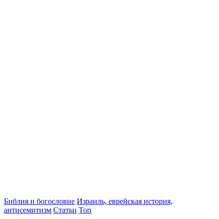
Библия и богословие
Израиль, еврейская история,
антисемитизм
Статьи
Топ