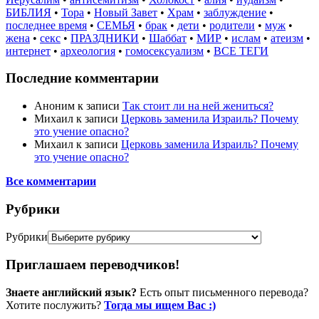
БИБЛИЯ
•
Тора
•
Новый Завет
•
Храм
•
заблуждение
•
последнее время
•
СЕМЬЯ
•
брак
•
дети
•
родители
•
муж
•
жена
•
секс
•
ПРАЗДНИКИ
•
Шаббат
•
МИР
•
ислам
•
атеизм
•
интернет
•
археология
•
гомосексуализм
•
ВСЕ ТЕГИ
Последние комментарии
Аноним
к записи
Так стоит ли на ней жениться?
Михаил
к записи
Церковь заменила Израиль? Почему
это учение опасно?
Михаил
к записи
Церковь заменила Израиль? Почему
это учение опасно?
Все комментарии
Рубрики
Рубрики
Приглашаем переводчиков!
Знаете английский язык?
Есть опыт письменного перевода?
Хотите послужить?
Тогда мы ищем Вас :)