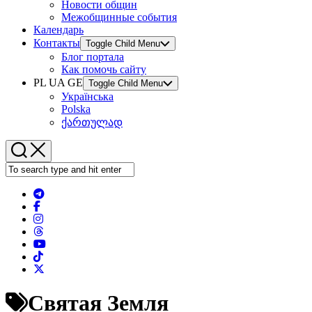
Новости общин
Межобщинные события
Календарь
Контакты
Toggle Child Menu
Блог портала
Как помочь сайту
PL UA GE
Toggle Child Menu
Українська
Polska
ქართულად
Святая Земля