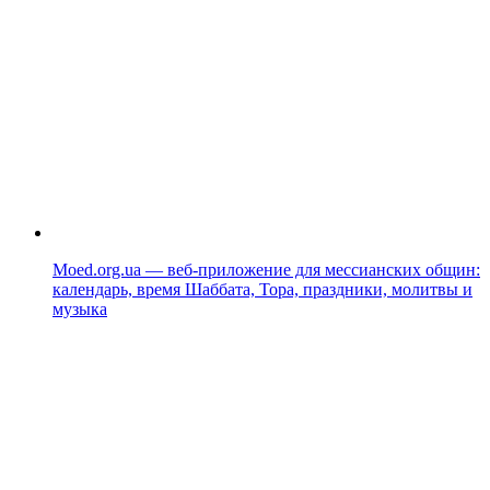
Moed.org.ua — веб-приложение для мессианских общин:
календарь, время Шаббата, Тора, праздники, молитвы и
музыка