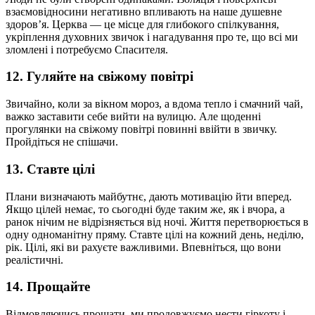
взаємовідносини негативно впливають на наше душевне
здоровʼя. Церква — це місце для глибокого спілкування,
укріплення духовних звичок і нагадування про те, що всі ми
зломлені і потребуємо Спасителя.
12. Гуляйте на свіжому повітрі
Звичайно, коли за вікном мороз, а вдома тепло і смачний чай,
важко заставити себе вийти на вулицю. Але щоденні
прогулянки на свіжому повітрі повинні ввійти в звичку.
Пройдіться не спішачи.
13. Ставте цілі
Плани визначають майбутнє, дають мотивацію йти вперед.
Якщо цілей немає, то сьогодні буде таким же, як і вчора, а
ранок нічим не відрізняється від ночі. Життя перетворюється в
одну одноманітну пряму. Ставте цілі на кожний день, неділю,
рік. Цілі, які ви рахуєте важливими. Впевніться, що вони
реалістичні.
14. Прощайте
Відмовляючись прощати, ми продовжуємо нести гіркоту і