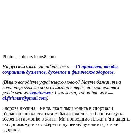
Photo — photos.icons8.com
На русском языке читайте здесь —
15 привычек, чтобы
сохранить душевное, духовное и физическое здоровье
.
(Вільно володієте українською мовою? Маєте бажання на
волонтерських засадах служити в перекладі матеріалів з
російської на
українську
? Будь ласка, напишіть нам —
al.fishman@gmail.com
)
З
дорова людина – не та, яка тільки ходить в спортзал і
збалансовано харчується. Є багато звичок, які допоможуть
зберегти гармонію в житті. Ми приводимо тільки пʼятнадцять,
які допоможуть вам зберегти душевне, духовне і фізичне
здоровʼя.