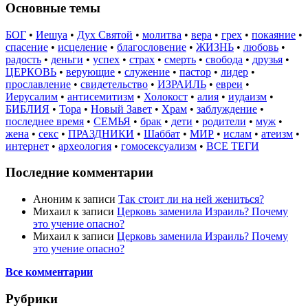
Основные темы
БОГ
•
Иешуа
•
Дух Святой
•
молитва
•
вера
•
грех
•
покаяние
•
спасение
•
исцеление
•
благословение
•
ЖИЗНЬ
•
любовь
•
радость
•
деньги
•
успех
•
страх
•
смерть
•
свобода
•
друзья
•
ЦЕРКОВЬ
•
верующие
•
служение
•
пастор
•
лидер
•
прославление
•
свидетельство
•
ИЗРАИЛЬ
•
евреи
•
Иерусалим
•
антисемитизм
•
Холокост
•
алия
•
иудаизм
•
БИБЛИЯ
•
Тора
•
Новый Завет
•
Храм
•
заблуждение
•
последнее время
•
СЕМЬЯ
•
брак
•
дети
•
родители
•
муж
•
жена
•
секс
•
ПРАЗДНИКИ
•
Шаббат
•
МИР
•
ислам
•
атеизм
•
интернет
•
археология
•
гомосексуализм
•
ВСЕ ТЕГИ
Последние комментарии
Аноним
к записи
Так стоит ли на ней жениться?
Михаил
к записи
Церковь заменила Израиль? Почему
это учение опасно?
Михаил
к записи
Церковь заменила Израиль? Почему
это учение опасно?
Все комментарии
Рубрики