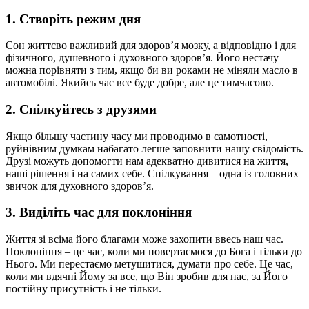
1. Створіть режим дня
Сон життєво важливий для здоровʼя мозку, а відповідно і для
фізичного, душевного і духовного здоровʼя. Його нестачу
можна порівняти з тим, якщо би ви роками не міняли масло в
автомобілі. Якийсь час все буде добре, але це тимчасово.
2. Спілкуйтесь з друзями
Якщо більшу частину часу ми проводимо в самотності,
руйнівним думкам набагато легше заповнити нашу свідомість.
Друзі можуть допомогти нам адекватно дивитися на життя,
наші рішення і на самих себе. Спілкування – одна із головних
звичок для духовного здоровʼя.
3. Виділіть час для поклоніння
Життя зі всіма його благами може захопити ввесь наш час.
Поклоніння – це час, коли ми повертаємося до Бога і тільки до
Нього. Ми перестаємо метушитися, думати про себе. Це час,
коли ми вдячні Йому за все, що Він зробив для нас, за Його
постійну присутність і не тільки.