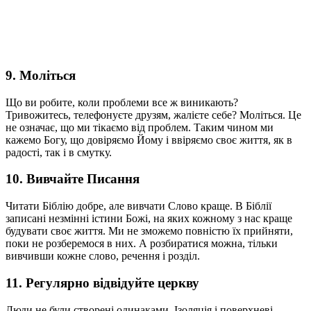
9. Моліться
Що ви робите, коли проблеми все ж виникають?
Тривожитесь, телефонуєте друзям, жалієте себе? Моліться. Це
не означає, що ми тікаємо від проблем. Таким чином ми
кажемо Богу, що довіряємо Йому і ввіряємо своє життя, як в
радості, так і в смутку.
10. Вивчайте Писання
Читати Біблію добре, але вивчати Слово краще. В Біблії
записані незмінні істини Божі, на яких кожному з нас краще
будувати своє життя. Ми не зможемо повністю їх прийняти,
поки не розберемося в них. А розбиратися можна, тільки
вивчивши кожне слово, речення і розділ.
11. Регулярно відвідуйте церкву
Люди не були створені одинаками. Ізоляція і поверхневі