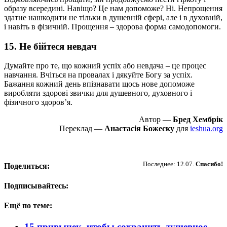
образу всередині. Навіщо? Це нам допоможе? Ні. Непрощення
здатне нашкодити не тільки в душевній сфері, але і в духовній,
і навіть в фізичній. Прощення – здорова форма самодопомоги.
15. Не бійтеся невдач
Думайте про те, що кожний успіх або невдача – це процес
навчання. Вчіться на провалах і дякуйте Богу за успіх.
Бажання кожний день впізнавати щось нове допоможе
виробляти здорові звички для душевного, духовного і
фізичного здоровʼя.
Автор — ​
Бред Хембрік
Переклад —
Анастасія Божеску
для
ieshua.org
Пожертвовать
Последнее: 12.07.
Спасибо!
Поделиться:
Подписывайтесь:
Ещё по теме:
15 привычек, чтобы сохранить душевное,