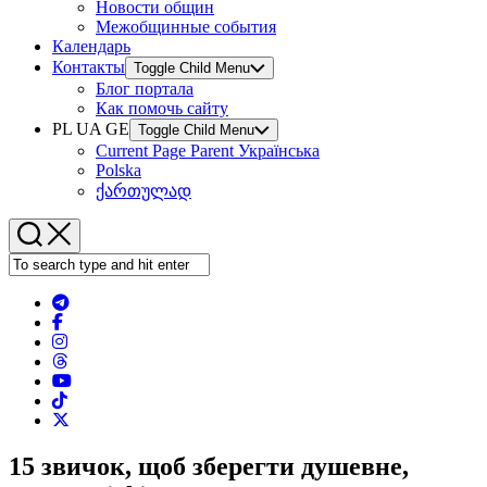
Новости общин
Межобщинные события
Календарь
Контакты
Toggle Child Menu
Блог портала
Как помочь сайту
PL UA GE
Toggle Child Menu
Current Page Parent
Українська
Polska
ქართულად
15 звичок, щоб зберегти душевне,