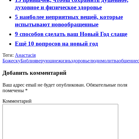
духовное и физическое здоровье
5 наиболее неприятных вещей, которые
испытывают новообращенные
9 способов сделать ваш Новый Год слаще
Ещё 10 вопросов на новый год
Теги:
Анастасія
Божеску
Библия
верующие
жизнь
здоровье
люди
молитва
общение
Добавить комментарий
Ваш адрес email не будет опубликован.
Обязательные поля
помечены
*
Комментарий