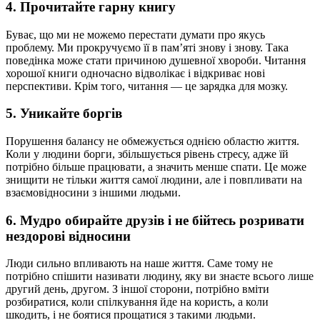
4. Прочитайте гарну книгу
Буває, що ми не можемо перестати думати про якусь
проблему. Ми прокручуємо її в памʼяті знову і знову. Така
поведінка може стати причиною душевної хвороби. Читання
хорошої книги одночасно відволікає і відкриває нові
перспективи. Крім того, читання — це зарядка для мозку.
5. Уникайте боргів
Порушення балансу не обмежується однією областю життя.
Коли у людини борги, збільшується рівень стресу, адже їй
потрібно більше працювати, а значить менше спати. Це може
знищити не тільки життя самої людини, але і повпливати на
взаємовідносини з іншими людьми.
6. Мудро обирайте друзів і не бійтесь розривати
нездорові відносини
Люди сильно впливають на наше життя. Саме тому не
потрібно спішити називати людину, яку ви знаєте всього лише
другий день, другом. З іншої сторони, потрібно вміти
розбиратися, коли спілкування йде на користь, а коли
шкодить, і не боятися прощатися з такими людьми.