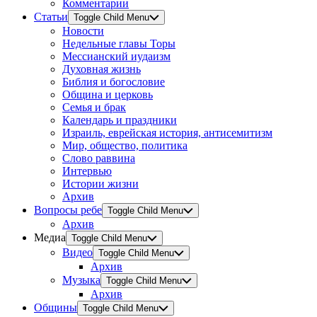
Комментарии
Статьи
Toggle Child Menu
Новости
Недельные главы Торы
Мессианский иудаизм
Духовная жизнь
Библия и богословие
Община и церковь
Семья и брак
Календарь и праздники
Израиль, еврейская история, антисемитизм
Мир, общество, политика
Слово раввина
Интервью
Истории жизни
Архив
Вопросы ребе
Toggle Child Menu
Архив
Медиа
Toggle Child Menu
Видео
Toggle Child Menu
Архив
Музыка
Toggle Child Menu
Архив
Общины
Toggle Child Menu