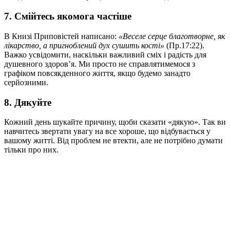
7. Смійтесь якомога частіше
В Книзі Приповістей написано:
«Веселе серце благотворне, як
лікарство, а пригноблений дух сушить кості»
(Пр.17:22).
Важко усвідомити, наскільки важливий сміх і радість для
душевного здоровʼя. Ми просто не справлятимемося з
графіком повсякденного життя, якщо будемо занадто
серйозними.
8. Дякуйте
Кожний день шукайте причину, щоби сказати «дякую». Так ви
навчитесь звертати увагу на все хороше, що відбувається у
вашому житті. Від проблем не втекти, але не потрібно думати
тільки про них.