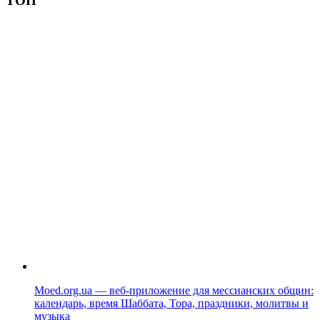
ТОП
Moed.org.ua — веб-приложение для мессианских общин:
календарь, время Шаббата, Тора, праздники, молитвы и
музыка