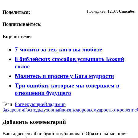
Пожертвовать
Последнее: 12.07.
Спасибо!
Поделиться:
Подписывайтесь:
Ещё по теме:
7 молитв за тех, кого вы любите
8 библейских способов услышать Божий
голос
Молитесь и просите у Бога мудрости
Три ошибки, которые мы совершаем в
отношении будущего
Теги:
Бог
верующие
Владимир
Захаревич
Господь
духовный
жизнь
здоровье
мудрость
откровение
Добавить комментарий
Ваш адрес email не будет опубликован.
Обязательные поля