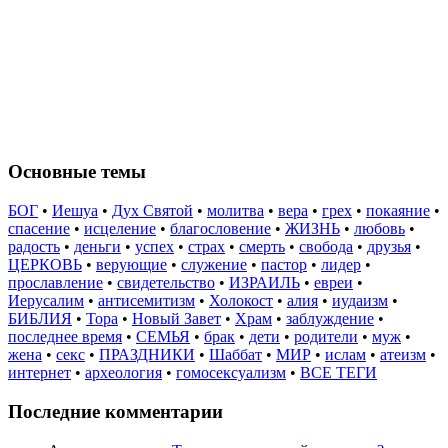
Основные темы
БОГ
•
Иешуа
•
Дух Святой
•
молитва
•
вера
•
грех
•
покаяние
•
спасение
•
исцеление
•
благословение
•
ЖИЗНЬ
•
любовь
•
радость
•
деньги
•
успех
•
страх
•
смерть
•
свобода
•
друзья
•
ЦЕРКОВЬ
•
верующие
•
служение
•
пастор
•
лидер
•
прославление
•
свидетельство
•
ИЗРАИЛЬ
•
евреи
•
Иерусалим
•
антисемитизм
•
Холокост
•
алия
•
иудаизм
•
БИБЛИЯ
•
Тора
•
Новый Завет
•
Храм
•
заблуждение
•
последнее время
•
СЕМЬЯ
•
брак
•
дети
•
родители
•
муж
•
жена
•
секс
•
ПРАЗДНИКИ
•
Шаббат
•
МИР
•
ислам
•
атеизм
•
интернет
•
археология
•
гомосексуализм
•
ВСЕ ТЕГИ
Последние комментарии