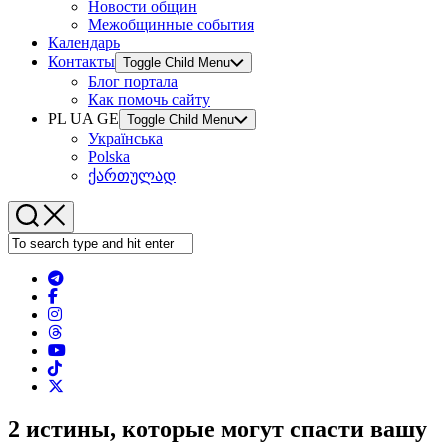
Новости общин
Межобщинные события
Календарь
Контакты
Toggle Child Menu
Блог портала
Как помочь сайту
PL UA GE
Toggle Child Menu
Українська
Polska
ქართულად
2 истины, которые могут спасти вашу