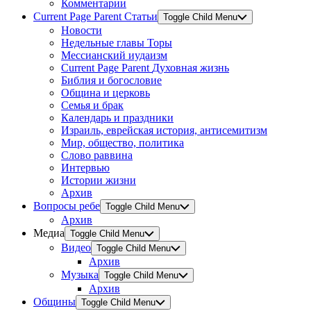
Комментарии
Current Page Parent
Статьи
Toggle Child Menu
Новости
Недельные главы Торы
Мессианский иудаизм
Current Page Parent
Духовная жизнь
Библия и богословие
Община и церковь
Семья и брак
Календарь и праздники
Израиль, еврейская история, антисемитизм
Мир, общество, политика
Слово раввина
Интервью
Истории жизни
Архив
Вопросы ребе
Toggle Child Menu
Архив
Медиа
Toggle Child Menu
Видео
Toggle Child Menu
Архив
Музыка
Toggle Child Menu
Архив
Общины
Toggle Child Menu