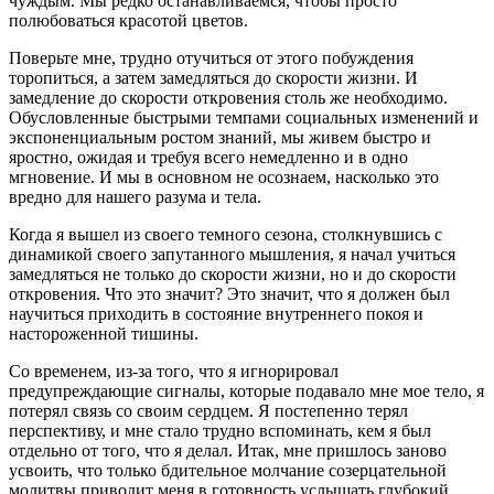
чуждым. Мы редко останавливаемся, чтобы просто
полюбоваться красотой цветов.
Поверьте мне, трудно отучиться от этого побуждения
торопиться, а затем замедляться до скорости жизни. И
замедление до скорости откровения столь же необходимо.
Обусловленные быстрыми темпами социальных изменений и
экспоненциальным ростом знаний, мы живем быстро и
яростно, ожидая и требуя всего немедленно и в одно
мгновение. И мы в основном не осознаем, насколько это
вредно для нашего разума и тела.
Когда я вышел из своего темного сезона, столкнувшись с
динамикой своего запутанного мышления, я начал учиться
замедляться не только до скорости жизни, но и до скорости
откровения. Что это значит? Это значит, что я должен был
научиться приходить в состояние внутреннего покоя и
настороженной тишины.
Со временем, из-за того, что я игнорировал
предупреждающие сигналы, которые подавало мне мое тело, я
потерял связь со своим сердцем. Я постепенно терял
перспективу, и мне стало трудно вспоминать, кем я был
отдельно от того, что я делал. Итак, мне пришлось заново
усвоить, что только бдительное молчание созерцательной
молитвы приводит меня в готовность услышать глубокий,