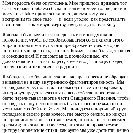
Моя гордость была опустошена. Мне пришлось признать тот
факт, что моя проблема была не только в моей голове, но и в
моем теле. Мне пришлось заново учиться тому, как
воспринимать свое тело — и, если угодно, как представлять
свое тело — как живую жертву, святую и угодную Богу.
Я должен был научиться совершать истинно духовное
поклонение, чтобы не сообразовываться со стихиями этого
мира и чтобы я мог испытать преображение ума, которое
позволяет мне доказать, что воля Божья — она благая, угодная
и совершенная! И поверьте мне, возлюбленные, что
доказательство — это процесс, а не метод — процесс веры,
послушания и терпения в страдании.
Я убежден, что большинство из нас практически не обращает
внимания на нашу внутреннюю фрагментированность. Мы
оправдываем её, полагая, что благодать всё это покрывает,
игнорируя предостережения нашего собственного тела и
бегло перечитывая многие части Священного Писания, чтобы
оправдать нашу неспособность быть строго и безжалостно
честными с собой и с Богом. Мы попадаем в порочный круг,
попадаем в своего рода колесо, где быстро бежим, но никуда
не продвигаемся; легко отвлекаемся, никогда не становимся
зрелыми; никогда не взрослеем, никогда не проявляемся;
цитируя библейские стихи, как будто мы уже достигли, вечно