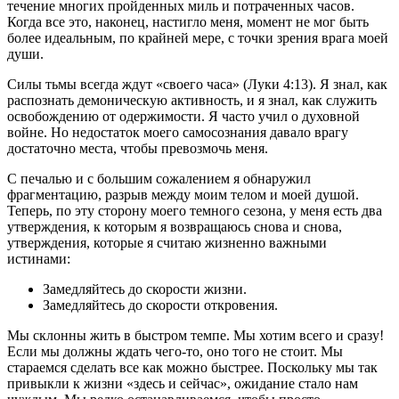
течение многих пройденных миль и потраченных часов.
Когда все это, наконец, настигло меня, момент не мог быть
более идеальным, по крайней мере, с точки зрения врага моей
души.
Силы тьмы всегда ждут «своего часа» (Луки 4:13). Я знал, как
распознать демоническую активность, и я знал, как служить
освобождению от одержимости. Я часто учил о духовной
войне. Но недостаток моего самосознания давало врагу
достаточно места, чтобы превозмочь меня.
С печалью и с большим сожалением я обнаружил
фрагментацию, разрыв между моим телом и моей душой.
Теперь, по эту сторону моего темного сезона, у меня есть два
утверждения, к которым я возвращаюсь снова и снова,
утверждения, которые я считаю жизненно важными
истинами:
Замедляйтесь до скорости жизни.
Замедляйтесь до скорости откровения.
Мы склонны жить в быстром темпе. Мы хотим всего и сразу!
Если мы должны ждать чего-то, оно того не стоит. Мы
стараемся сделать все как можно быстрее. Поскольку мы так
привыкли к жизни «здесь и сейчас», ожидание стало нам