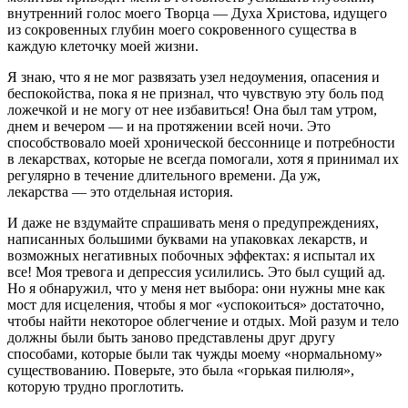
внутренний голос моего Творца — Духа Христова, идущего
из сокровенных глубин моего сокровенного существа в
каждую клеточку моей жизни.
Я знаю, что я не мог развязать узел недоумения, опасения и
беспокойства, пока я не признал, что чувствую эту боль под
ложечкой и не могу от нее избавиться! Она был там утром,
днем ​​и вечером — и на протяжении всей ночи. Это
способствовало моей хронической бессоннице и потребности
в лекарствах, которые не всегда помогали, хотя я принимал их
регулярно в течение длительного времени. Да уж,
лекарства — это отдельная история.
И даже не вздумайте спрашивать меня о предупреждениях,
написанных большими буквами на упаковках лекарств, и
возможных негативных побочных эффектах: я испытал их
все! Моя тревога и депрессия усилились. Это был сущий ад.
Но я обнаружил, что у меня нет выбора: они нужны мне как
мост для исцеления, чтобы я мог «успокоиться» достаточно,
чтобы найти некоторое облегчение и отдых. Мой разум и тело
должны были быть заново представлены друг другу
способами, которые были так чужды моему «нормальному»
существованию. Поверьте, это была «горькая пилюля»,
которую трудно проглотить.