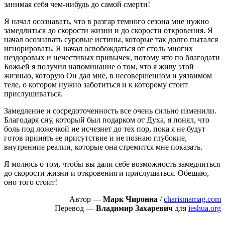
занимая себя чем-нибудь до самой смерти!
Я начал осознавать, что в разгар темного сезона мне нужно
замедлиться до скорости жизни и до скорости откровения. Я
начал осознавать суровые истины, которые так долго пытался
игнорировать. Я начал освобождаться от столь многих
нездоровых и нечестивых привычек, потому что по благодати
Божьей я получил напоминание о том, что я живу этой
жизнью, которую Он дал мне, в несовершенном и уязвимом
теле, о котором нужно заботиться и к которому стоит
прислушиваться.
Замедление и сосредоточенность все очень сильно изменили.
Благодаря сну, который был подарком от Духа, я понял, что
боль под ложечкой не исчезнет до тех пор, пока я не будут
готов принять ее присутствие и не познаю глубокие,
внутренние реалии, которые она стремится мне показать.
Я молюсь о том, чтобы вы дали себе возможность замедлиться
до скорости жизни и откровения и прислушаться. Обещаю,
оно того стоит!
Автор —
Марк Чиронна
/
charismamag.com
Перевод —
Владимир Захаревич
для
ieshua.org