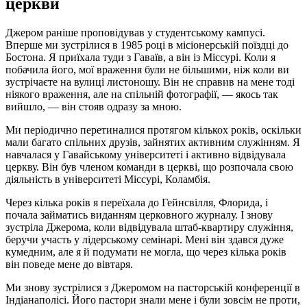
церкви
Джером раніше проповідував у студентському кампусі.
Вперше ми зустрілися в 1985 році в місіонерській поїздці до
Бостона. Я приїхала туди з Гаваїв, а він із Міссурі. Коли я
побачила його, мої враження були не більшими, ніж коли ви
зустрічаєте на вулиці листоношу. Він не справив на мене тоді
ніякого враження, але на спільній фотографії, — якось так
вийшло, — він стояв одразу за мною.
Ми періодично перетиналися протягом кількох років, оскільки
мали багато спільних друзів, зайнятих активним служінням. Я
навчалася у Гавайському університеті і активно відвідувала
церкву. Він був членом команди в церкві, що розпочала свою
діяльність в університеті Міссурі, Коламбія.
Через кілька років я переїхала до Гейнсвілля, Флорида, і
почала займатись виданням церковного журналу. І знову
зустріла Джерома, коли відвідувала штаб-квартиру служіння,
беручи участь у лідерському семінарі. Мені він здався дуже
кумедним, але я й подумати не могла, що через кілька років
він поведе мене до вівтаря.
Ми знову зустрілися з Джеромом на пасторській конференції в
Індіанаполісі. Його пастори знали мене і були зовсім не проти,