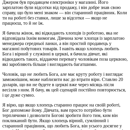
Джером був продавцем електроніки у магазині. Його
зарплатою були відсотки від продажу, і він добре знав свою
справу, що було мені знаком — він старанний працівник. Коли
ти на роботі без ставки, лише за відсотки — якщо не
працюєш, то й не їж.
Я бачила жінок, які відкидають хлопців із роботою, яка не
відповідала їхнім вимогам. Дівчина хоче хлопця із зарплатою
менеджера середньої ланки, а він простий продавець у
магазині побутових товарів. І навіть якщо хлопець любить
Бога і вірний у служінні в церкві, я бачила дівчат, які
відкидають таких, віддаючи перевагу чоловікам поза церквою,
які заробляють більше і виглядають багатшими.
Чоловік, що не любить Бога, але має круту роботу і виглядає
заможнішим, може наблизити вас до втрати віри. Ставлю 20
доларів, що ви не будете в церкві вже через місяць після
весілля з ним. Я бачу, як цей сценарій постійно повторюється,
і це дуже сумно.
Я вірю, що якщо хлопець старанно працює на своїй роботі,
Бог допоможе йому. Дівчата, вам просто потрібно бути
терплячими і дозволити Богові зробити його тим, ким він
покликаний бути. Якщо хлопець вірний, сумлінний і
старанний працівник, що любить Бога, він усього досягне у