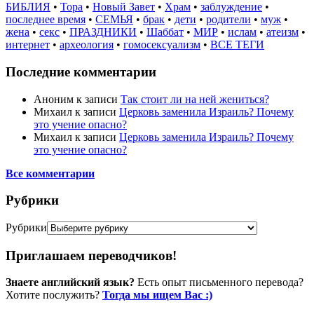
БИБЛИЯ
•
Тора
•
Новый Завет
•
Храм
•
заблуждение
•
последнее время
•
СЕМЬЯ
•
брак
•
дети
•
родители
•
муж
•
жена
•
секс
•
ПРАЗДНИКИ
•
Шаббат
•
МИР
•
ислам
•
атеизм
•
интернет
•
археология
•
гомосексуализм
•
ВСЕ ТЕГИ
Последние комментарии
Аноним
к записи
Так стоит ли на ней жениться?
Михаил
к записи
Церковь заменила Израиль? Почему
это учение опасно?
Михаил
к записи
Церковь заменила Израиль? Почему
это учение опасно?
Все комментарии
Рубрики
Рубрики
Приглашаем переводчиков!
Знаете английский язык?
Есть опыт письменного перевода?
Хотите послужить?
Тогда мы ищем Вас :)