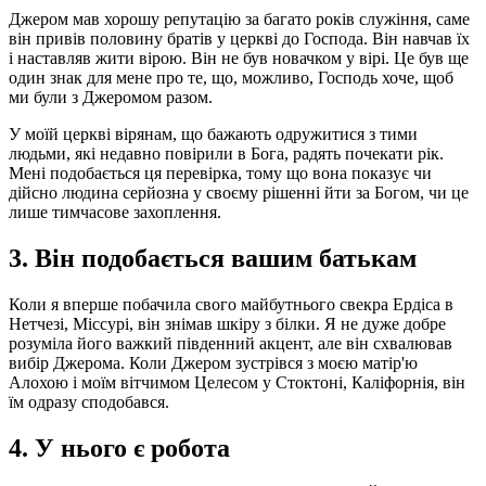
Джером мав хорошу репутацію за багато років служіння, саме
він привів половину братів у церкві до Господа. Він навчав їх
і наставляв жити вірою. Він не був новачком у вірі. Це був ще
один знак для мене про те, що, можливо, Господь хоче, щоб
ми були з Джеромом разом.
У моїй церкві вірянам, що бажають одружитися з тими
людьми, які недавно повірили в Бога, радять почекати рік.
Мені подобається ця перевірка, тому що вона показує чи
дійсно людина серйозна у своєму рішенні йти за Богом, чи це
лише тимчасове захоплення.
3. Він подобається вашим батькам
Коли я вперше побачила свого майбутнього свекра Ердіса в
Нетчезі, Міссурі, він знімав шкіру з білки. Я не дуже добре
розуміла його важкий південний акцент, але він схвалював
вибір Джерома. Коли Джером зустрівся з моєю матір'ю
Алохою і моїм вітчимом Целесом у Стоктоні, Каліфорнія, він
їм одразу сподобався.
4. У нього є робота