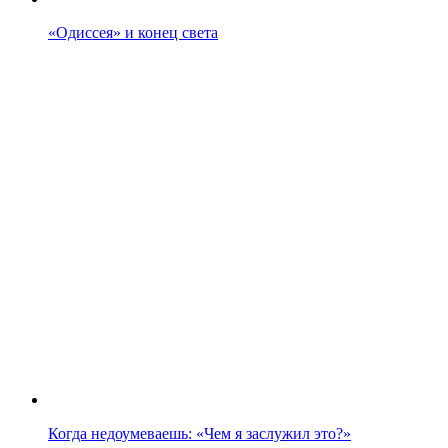
«Одиссея» и конец света
Когда недоумеваешь: «Чем я заслужил это?»