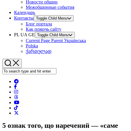
Новости общин
Межобщинные события
Календарь
Контакты
Toggle Child Menu
Блог портала
Как помочь сайту
PL UA GE
Toggle Child Menu
Current Page Parent
Українська
Polska
ქართულად
5 ознак того, що наречений — «саме