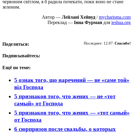
червоним світлом, я б радила почекати, поки воно не стане
зеленим.
Автор —
Лейлані Хейвуд
/
mycharisma.com
Переклад —
Інна Фурман
для
ieshua.org
Пожертвовать
Последнее: 12.07.
Спасибо!
Поделиться:
Подписывайтесь:
Ещё по теме:
5 ознак того, що наречений — не «саме той»
від Господа
5 признаков того, что жених — не «тот
самый» от Господа
5 признаков того, что жених — «тот самый»
от Господа
6 сюрпризов после свадьбы, о которых