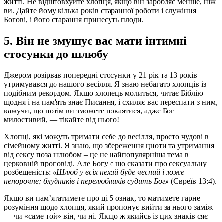
житті. Не відштовхуйте хлопця, якщо він заробляє менше, ніж
ви. Дайте йому кілька років старанної роботи і служіння
Богові, і його старання принесуть плоди.
5. Він не змушує вас мати інтимні
стосунки до шлюбу
Джером розірвав попередні стосунки у 21 рік та 13 років
утримувався до нашого весілля. Я знаю небагато хлопців із
подібним рекордом. Якщо хлопець молиться, читає Біблію
щодня і на пам'ять знає Писання, і схиляє вас переспати з ним,
кажучи, що потім ви зможете покаятися, адже Бог
милостивий, — тікайте від нього!
Хлопці, які можуть тримати себе до весілля, просто чудові в
сімейному житті. Я знаю, що збереження цноти та утримання
від сексу поза шлюбом – це не найпопулярніша тема в
церковній проповіді. Але Богу є що сказати про сексуальну
розбещеність:
«Шлюб у всіх нехай буде чесний і ложе
непорочне; блудників і перелюбників судить Бог»
(Євреїв 13:4).
Якщо ви пам’ятатимете про ці 5 ознак, то матимете гарне
розуміння щодо хлопця, який пропонує вийти за нього заміж
— чи «саме той» він, чи ні. Якщо ж якийсь із цих знаків сяє