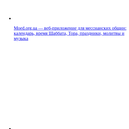
Moed.org.ua — веб-приложение для мессианских общин:
календарь, время Шаббата, Тора, праздники, молитвы и
музыка