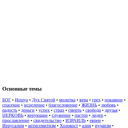
Основные темы
БОГ
•
Иешуа
•
Дух Святой
•
молитва
•
вера
•
грех
•
покаяние
•
спасение
•
исцеление
•
благословение
•
ЖИЗНЬ
•
любовь
•
радость
•
деньги
•
успех
•
страх
•
смерть
•
свобода
•
друзья
•
ЦЕРКОВЬ
•
верующие
•
служение
•
пастор
•
лидер
•
прославление
•
свидетельство
•
ИЗРАИЛЬ
•
евреи
•
Иерусалим
•
антисемитизм
•
Холокост
•
алия
•
иудаизм
•