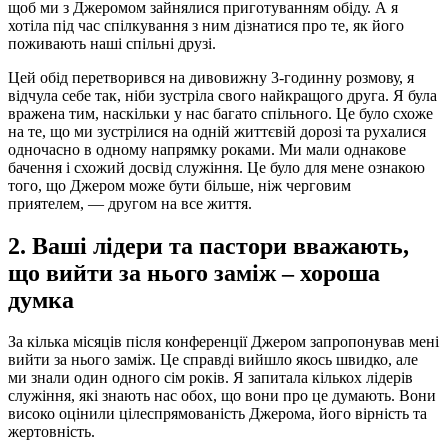
щоб ми з Джеромом зайнялися приготуванням обіду. А я
хотіла під час спілкування з ним дізнатися про те, як його
поживають наші спільні друзі.
Цей обід перетворився на дивовижну 3-годинну розмову, я
відчула себе так, ніби зустріла свого найкращого друга. Я була
вражена тим, наскільки у нас багато спільного. Це було схоже
на те, що ми зустрілися на одній життєвій дорозі та рухалися
одночасно в одному напрямку роками. Ми мали однакове
бачення і схожий досвід служіння. Це було для мене ознакою
того, що Джером може бути більше, ніж черговим
приятелем, — другом на все життя.
2. Ваші лідери та пастори вважають,
що вийти за нього заміж – хороша
думка
За кілька місяців після конференції Джером запропонував мені
вийти за нього заміж. Це справді вийшло якось швидко, але
ми знали один одного сім років. Я запитала кількох лідерів
служіння, які знають нас обох, що вони про це думають. Вони
високо оцінили цілеспрямованість Джерома, його вірність та
жертовність.