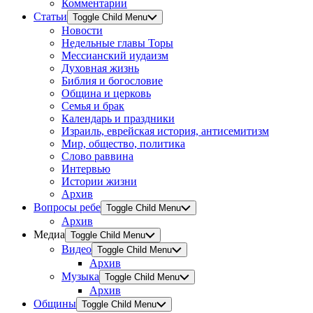
Комментарии
Статьи
Toggle Child Menu
Новости
Недельные главы Торы
Мессианский иудаизм
Духовная жизнь
Библия и богословие
Община и церковь
Семья и брак
Календарь и праздники
Израиль, еврейская история, антисемитизм
Мир, общество, политика
Слово раввина
Интервью
Истории жизни
Архив
Вопросы ребе
Toggle Child Menu
Архив
Медиа
Toggle Child Menu
Видео
Toggle Child Menu
Архив
Музыка
Toggle Child Menu
Архив
Общины
Toggle Child Menu