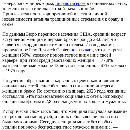
генеральным директором,
инфлюэнсером
в социальных сетях,
знаменитостью или «красоткой-начальницей».
Привлекательность корпоративной власти и личной
независимости затмила традиционные стремления к браку и
семье.
По данным Бюро переписи населения США, средний возраст
вступления женщин в первый брак вырос до 28,6 лет, что
является рекордно высоким показателем. Исследование,
проведённое Pew Research Center,
показывает
, что две трети
женщин (66%) уделяют приоритетное внимание своей
карьере, при этом среди работающих женщин — 77,8%
матерей с детьми младше 18 лет, по сравнению с 47% таковых
в 1975 году.
Получение образование в карьерных целях, как и влияние
социальных сетей, способствовало снижению интереса
женщин к браку. По состоянию на январь 2023 года женщины
составляли 54% пользователей социальных сетей, используя
онлайн-платформы в 2,8 раза чаще, чем их коллеги-мужчины.
Исторически сложилось так, что женщина получала внимание
от трёх до восьми друзей, и лишь небольшое число из них
были мужчинами. Сегодня женщина может без особых
усилий привлечь беспрецедентное мужское внимание, —