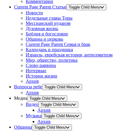
Комментарии
Current Page Parent
Статьи
Toggle Child Menu
Новости
Недельные главы Торы
Мессианский иудаизм
Духовная жизнь
Библия и богословие
Община и церковь
Current Page Parent
Семья и брак
Календарь и праздники
Израиль, еврейская история, антисемитизм
Мир, общество, политика
Слово раввина
Интервью
Истории жизни
Архив
Вопросы ребе
Toggle Child Menu
Архив
Медиа
Toggle Child Menu
Видео
Toggle Child Menu
Архив
Музыка
Toggle Child Menu
Архив
Общины
Toggle Child Menu