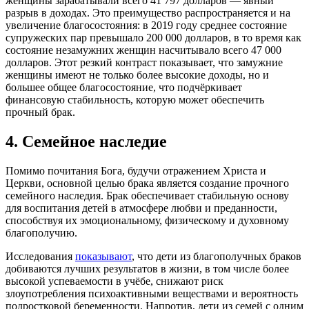
женщины зарабатывали всего 41 797 долларов — явный
разрыв в доходах. Это преимущество распространяется и на
увеличение благосостояния: в 2019 году среднее состояние
супружеских пар превышало 200 000 долларов, в то время как
состояние незамужних женщин насчитывало всего 47 000
долларов. Этот резкий контраст показывает, что замужние
женщины имеют не только более высокие доходы, но и
большее общее благосостояние, что подчёркивает
финансовую стабильность, которую может обеспечить
прочный брак.
4. Семейное наследие
Помимо почитания Бога, будучи отражением Христа и
Церкви, основной целью брака является создание прочного
семейного наследия. Брак обеспечивает стабильную основу
для воспитания детей в атмосфере любви и преданности,
способствуя их эмоциональному, физическому и духовному
благополучию.
Исследования
показывают
, что дети из благополучных браков
добиваются лучших результатов в жизни, в том числе более
высокой успеваемости в учёбе, снижают риск
злоупотребления психоактивными веществами и вероятность
подростковой беременности. Напротив, дети из семей с одним