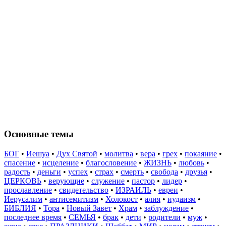
Основные темы
БОГ
•
Иешуа
•
Дух Святой
•
молитва
•
вера
•
грех
•
покаяние
•
спасение
•
исцеление
•
благословение
•
ЖИЗНЬ
•
любовь
•
радость
•
деньги
•
успех
•
страх
•
смерть
•
свобода
•
друзья
•
ЦЕРКОВЬ
•
верующие
•
служение
•
пастор
•
лидер
•
прославление
•
свидетельство
•
ИЗРАИЛЬ
•
евреи
•
Иерусалим
•
антисемитизм
•
Холокост
•
алия
•
иудаизм
•
БИБЛИЯ
•
Тора
•
Новый Завет
•
Храм
•
заблуждение
•
последнее время
•
СЕМЬЯ
•
брак
•
дети
•
родители
•
муж
•