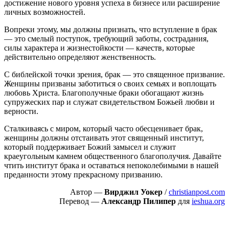
достижение нового уровня успеха в бизнесе или расширение
личных возможностей.
Вопреки этому, мы должны признать, что вступление в брак
— это смелый поступок, требующий заботы, сострадания,
силы характера и жизнестойкости — качеств, которые
действительно определяют женственность.
С библейской точки зрения, брак — это священное призвание.
Женщины призваны заботиться о своих семьях и воплощать
любовь Христа. Благополучные браки обогащают жизнь
супружеских пар и служат свидетельством Божьей любви и
верности.
Сталкиваясь с миром, который часто обесценивает брак,
женщины должны отстаивать этот священный институт,
который поддерживает Божий замысел и служит
краеугольным камнем общественного благополучия. Давайте
чтить институт брака и оставаться непоколебимыми в нашей
преданности этому прекрасному призванию.
Автор —
Вирджил Уокер
/
christianpost.com
Перевод —
Александр Пилипер
для
ieshua.org
Пожертвовать