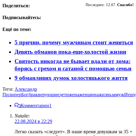
Последнее: 12.07.
Спасибо!
Поделиться:
Подписывайтесь:
Ещё по теме:
5 причин, почему мужчинам стоит жениться
Девять обманов пока-еще-холостой жизни
Святость никогда не бывает вдали от дома:
борясь с грехом и сатаной с помощью семьи
9 обманливих думок холостяцького життя
Теги:
Александр
Пилипер
Бог
брак
верующие
дети
жена
женщина
жизнь
замуж
Иешу
Комментарии
1
Natalie
:
22.08.2024 в 22:29
Легко сказать «следует». В наше время девушкам за 35 +