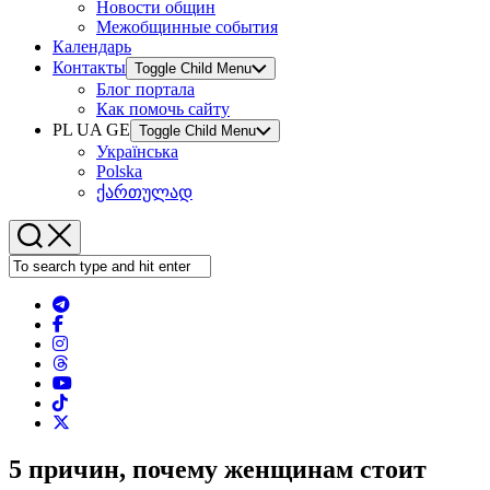
Новости общин
Межобщинные события
Календарь
Контакты
Toggle Child Menu
Блог портала
Как помочь сайту
PL UA GE
Toggle Child Menu
Українська
Polska
ქართულად
5 причин, почему женщинам стоит