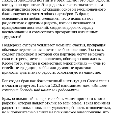
Люди, стремящиеся вступить в брак, делают это ради радости,
которую он приносит. Эта радость является значительным
преимуществом брака, служащим основой эмоционального
благополучия и счастья обоих партнёров. В браке,
основанном на любви, женщины часто испытывают
разделяемую с другими радость, которая возникает от
празднования достижений, создания дорогих сердцу
воспоминаний и совместного преодоления жизненных
трудностей.
Поддержка супруга усиливает моменты счастья, превращая
обычные переживания в нечто необыкновенное. Эта связь
создаёт атмосферу, в которой оба партнёра могут выражать
свои интересы, мечты и волнения, обогащая свою жизнь.
Кроме того, участие в совместных мероприятиях — будь то
семейные традиции, хобби или духовные практики —
приносит длительную радость, основанную на единстве.
Бог создал брак как божественный институт для Своей славы
и счастья супругов. Псалом 125:3 напоминает нам:
«Великое
сотворил Господь над нами: мы радовались».
Брак, основанный на вере и любви, может принести много
радости, которая найдёт отклик во всей семье. Такая взаимная
радость не только повышает удовлетворённость отношениями,
но и положительно влияет на психическое благополучие, что