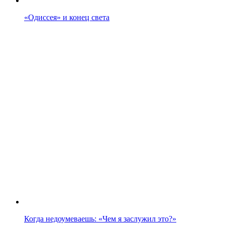
«Одиссея» и конец света
Когда недоумеваешь: «Чем я заслужил это?»