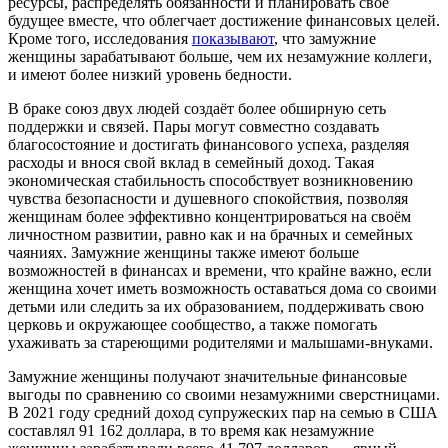
ресурсы, распределять обязанности и планировать своё
будущее вместе, что облегчает достижение финансовых целей.
Кроме того, исследования
показывают
, что замужние
женщины зарабатывают больше, чем их незамужние коллеги,
и имеют более низкий уровень бедности.
В браке союз двух людей создаёт более обширную сеть
поддержки и связей. Пары могут совместно создавать
благосостояние и достигать финансового успеха, разделяя
расходы и внося свой вклад в семейный доход. Такая
экономическая стабильность способствует возникновению
чувства безопасности и душевного спокойствия, позволяя
женщинам более эффективно концентрироваться на своём
личностном развитии, равно как и на брачных и семейных
чаяниях. Замужние женщины также имеют больше
возможностей в финансах и времени, что крайне важно, если
женщина хочет иметь возможность оставаться дома со своими
детьми или следить за их образованием, поддерживать свою
церковь и окружающее сообщество, а также помогать
ухаживать за стареющими родителями и малышами-внуками.
Замужние женщины получают значительные финансовые
выгоды по сравнению со своими незамужними сверстницами.
В 2021 году средний доход супружеских пар на семью в США
составлял 91 162 доллара, в то время как незамужние