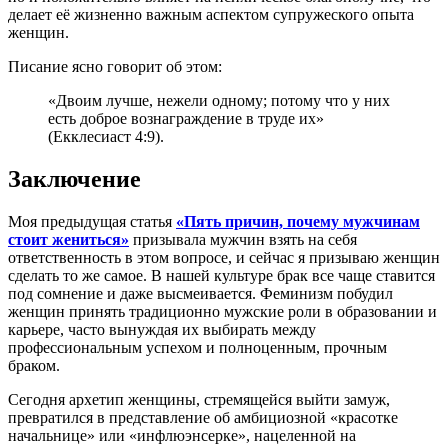
делает её жизненно важным аспектом супружеского опыта
женщин.
Писание ясно говорит об этом:
«Двоим лучше, нежели одному; потому что у них
есть доброе вознаграждение в труде их»
(Екклесиаст 4:9).
Заключение
Моя предыдущая статья
«Пять причин, почему мужчинам
стоит жениться»
призывала мужчин взять на себя
ответственность в этом вопросе, и сейчас я призываю женщин
сделать то же самое. В нашей культуре брак все чаще ставится
под сомнение и даже высмеивается. Феминизм побудил
женщин принять традиционно мужские роли в образовании и
карьере, часто вынуждая их выбирать между
профессиональным успехом и полноценным, прочным
браком.
Сегодня архетип женщины, стремящейся выйти замуж,
превратился в представление об амбициозной «красотке
начальнице» или «инфлюэнсерке», нацеленной на