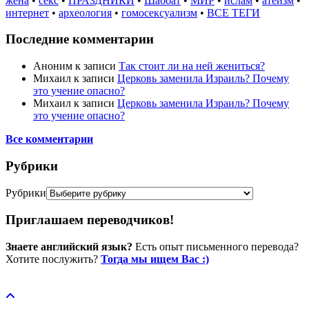
жена
•
секс
•
ПРАЗДНИКИ
•
Шаббат
•
МИР
•
ислам
•
атеизм
•
интернет
•
археология
•
гомосексуализм
•
ВСЕ ТЕГИ
Последние комментарии
Аноним
к записи
Так стоит ли на ней жениться?
Михаил
к записи
Церковь заменила Израиль? Почему
это учение опасно?
Михаил
к записи
Церковь заменила Израиль? Почему
это учение опасно?
Все комментарии
Рубрики
Рубрики
Приглашаем переводчиков!
Знаете английский язык?
Есть опыт письменного перевода?
Хотите послужить?
Тогда мы ищем Вас :)
Пожертвовать / donate